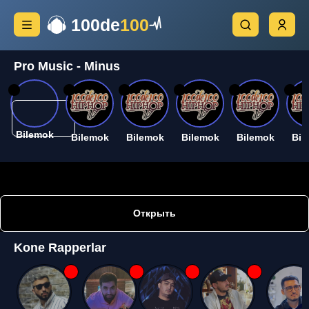
100de
100
Pro Music - Minus
26
26
26
26
26
26
Bilemok
Bilemok
Bilemok
Bilemok
Bilemok
Bil
Открыть
Kone Rapperlar