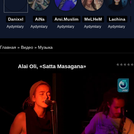
Danixxl
AiNa
Arsi.Muslim
MeLHeM
Lachina
Aydymlary
Aydymlary
Aydymlary
Aydymlary
Aydymlary
A
Главная
»
Видео
»
Музыка
Alai Oli, «Satta Masagana»