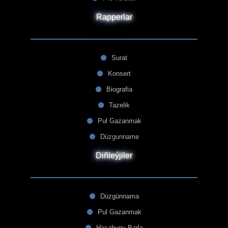
Rapperlar
Surat
Konsert
Biografia
Tazelik
Pul Gazanmak
Düzgunname
Diñleýjiler
Düzgünnama
Pul Gazanmak
Hasabyny Barla