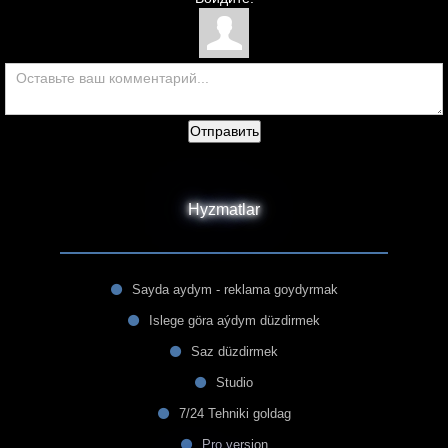
Отправить
Hyzmatlar
Sayda aydym - reklama goydyrmak
Islege göra aýdym düzdirmek
Saz düzdirmek
Studio
7/24 Tehniki goldag
Pro version