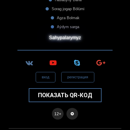
Sorag jogap Bölümi
Agza Bolmak
Aýdym sarga
Sahypalarymyz
вход
регистрация
ПОКАЗАТЬ QR-КОД
12+