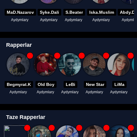
MaD.Nazarov
Syke.Dali
S.Beater
Iska.Muslim
Abdy.D
Aydymlary
Aydymlary
Aydymlary
Aydymlary
Aydymla
Rapperlar
Begmyrat.K
Old Boy
LeBi
New Star
LiMa
Aydymlary
Aydymlary
Aydymlary
Aydymlary
Aydymlary
A
Taze Rapperlar