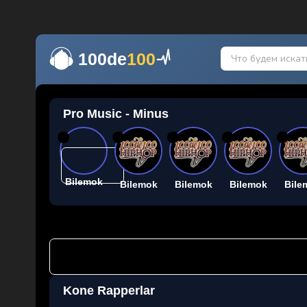
100de
100
Pro Music - Minus
26
26
26
26
26
Bilemok
Bilemok
Bilemok
Bilemok
Bile
Kone Rapperlar