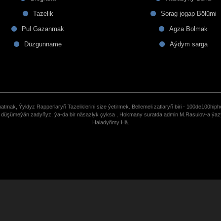
Tazelik
Sorag jogap Bölümi
Pul Gazanmak
Agza Bolmak
Düzgunname
Aýdym sarga
tmak, Ýyldyz Rapperlaryñ Tazeliklerini size ýetirmek. Bellemeli zatlaryñ biri - 100de100hiph
de düşümeýän zadyñyz, ýa-da bir näsazlyk çyksa , Hokmany suratda admin M.Rasulov-a ýa
Haladyñmy Hä.
uCoz