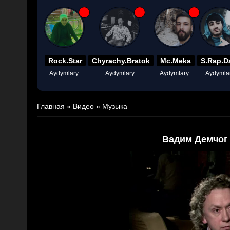
Rock.Star
Chyrachy.Bratok
Mc.Meka
S.Rap.D
Aydymlary
Aydymlary
Aydymlary
Aydymla
Главная
»
Видео
»
Музыка
Вадим Демчог 