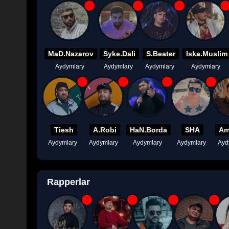
MaD.Nazarov
Syke.Dali
S.Beater
Iska.Muslim
Aydymlary
Aydymlary
Aydymlary
Aydymlary
Tiesh
A.Robi
HaN.Borda
SHA
Am
Aydymlary
Aydymlary
Aydymlary
Aydymlary
Ayd
Rapperlar