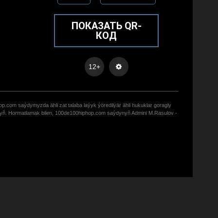
ПОКАЗАТЬ QR-
КОД
12+
op.com saýdymyzda ähli zat talaba laýyk ýöredilýär ähli hukuklar goragly
zyñ. Hormatlamak bilen, 100de100hiphop.com saýdynyñ Admini M.Rasulov -