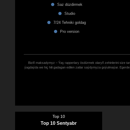
Saz düzdirmek
Studio
7/24 Tehniki goldag
Pro version
Biziñ maksadymyz – Ýaş rapperlary ösdürmek olaryñ zehinlerini size tana
ýagdaýda we hiç hili gadagan edilen zatlar saýdymyza goýulmaýar. Eger
Top 10
Top 10 Sentyabr