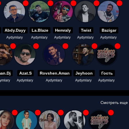
Abdy.Dayy
La.Blaze
Hemraly
Twist
Bazigar
Aydymlary
Aydymlary
Aydymlary
Aydymlary
Aydymlary
an.Dj
Azat.S
Rovshen.Aman
Jeyhoon
Гость
ymlary
Aydymlary
Aydymlary
Aydymlary
Aydymlary
Смотреть еще