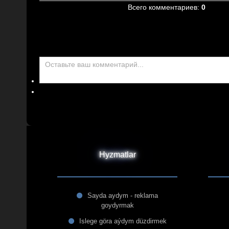
Всего комментариев
:
0
Hyzmatlar
Sayda aydym - reklama
goydyrmak
Islege göra aýdym düzdirmek