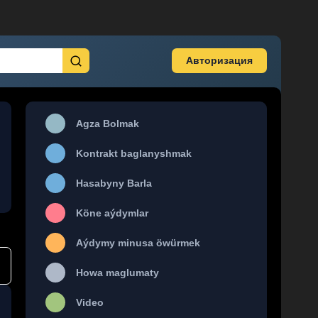
Авторизация
Agza Bolmak
Kontrakt baglanyshmak
Hasabyny Barla
Köne aýdymlar
Aýdymy minusa öwürmek
Howa maglumaty
Video