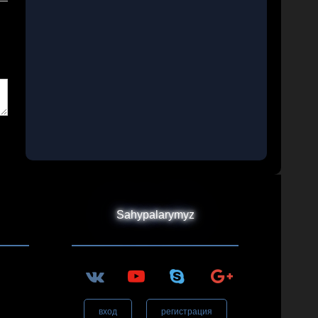
Sahypalarymyz
вход
регистрация