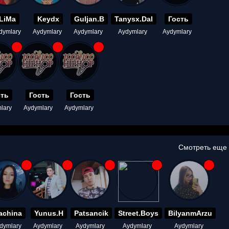
LiMa
Keydx
Guljan.B
Tanysx.Dal
Гость
dymlary
Aydymlary
Aydymlary
Aydymlary
Aydymlary
сть
Гость
Гость
lary
Aydymlary
Aydymlary
Смотреть еще
achina
Yunus.H
Patsancik
Street.Boys
BilyanmArzu
dymlary
Aydymlary
Aydymlary
Aydymlary
Aydymlary