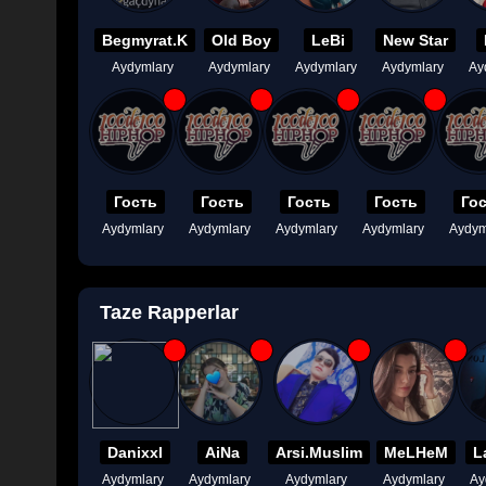
Begmyrat.K
Old Boy
LeBi
New Star
Aydymlary
Aydymlary
Aydymlary
Aydymlary
Ay
Гость
Гость
Гость
Гость
Го
Aydymlary
Aydymlary
Aydymlary
Aydymlary
Aydym
Taze Rapperlar
Danixxl
AiNa
Arsi.Muslim
MeLHeM
L
Aydymlary
Aydymlary
Aydymlary
Aydymlary
Ay