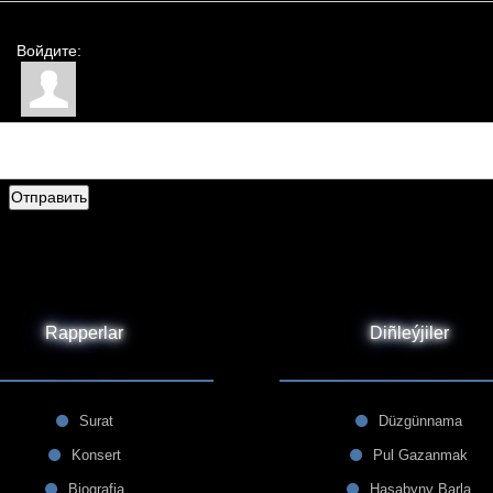
Войдите:
Отправить
Rapperlar
Diñleýjiler
Surat
Düzgünnama
Konsert
Pul Gazanmak
Biografia
Hasabyny Barla