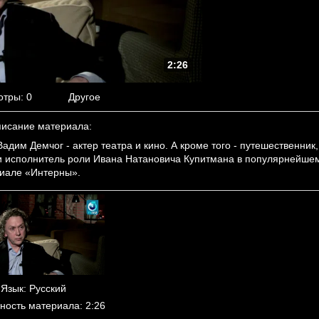
2:26
отры
: 0
Другое
исание материала
:
им Демчог - актер театра и кино. А кроме того - путешественник,
 и исполнитель роли Ивана Натановича Купитмана в популярнейше
иале «Интерны».
Язык
: Русский
ность материала
: 2:26