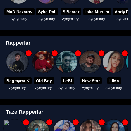
MaD.Nazarov
Syke.Dali
S.Beater
Iska.Muslim
Abdy.D
Aydymlary
Aydymlary
Aydymlary
Aydymlary
Aydymla
Rapperlar
Begmyrat.K
Old Boy
LeBi
New Star
LiMa
Aydymlary
Aydymlary
Aydymlary
Aydymlary
Aydymlary
A
Taze Rapperlar