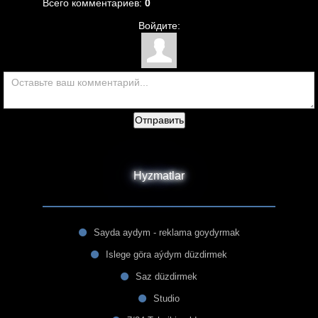
Всего комментариев
:
0
Войдите:
Отправить
Hyzmatlar
Sayda aydym - reklama goydyrmak
Islege göra aýdym düzdirmek
Saz düzdirmek
Studio