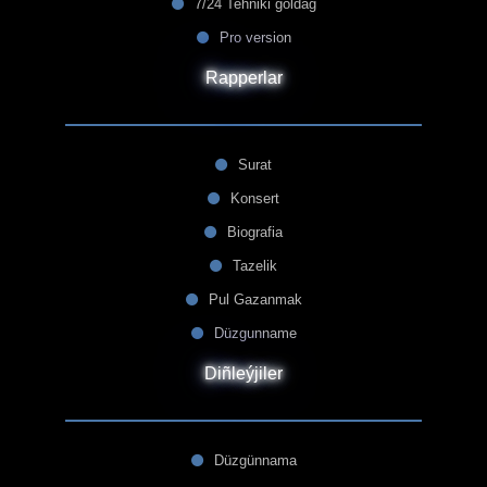
7/24 Tehniki goldag
Pro version
Rapperlar
Surat
Konsert
Biografia
Tazelik
Pul Gazanmak
Düzgunname
Diñleýjiler
Düzgünnama