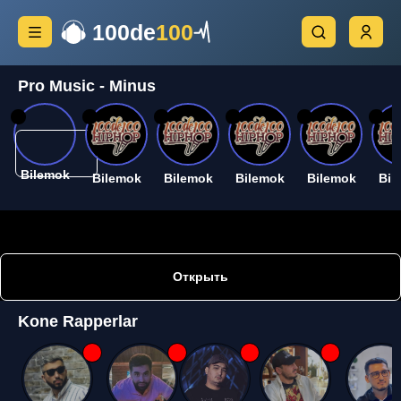
100de
100
Pro Music - Minus
26
26
26
26
26
26
Bilemok
Bilemok
Bilemok
Bilemok
Bilemok
Bil
Открыть
Kone Rapperlar