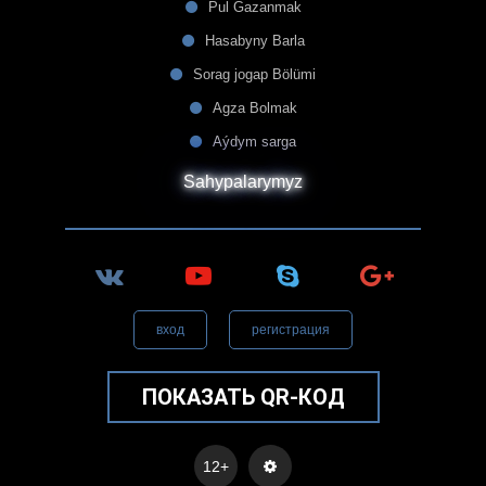
Pul Gazanmak
Hasabyny Barla
Sorag jogap Bölümi
Agza Bolmak
Aýdym sarga
Sahypalarymyz
вход
регистрация
ПОКАЗАТЬ QR-КОД
12+