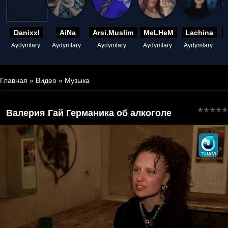
Danixxl
AiNa
Arsi.Muslim
MeLHeM
Lachina
Aydymlary
Aydymlary
Aydymlary
Aydymlary
Aydymlary
A
Главная
»
Видео
»
Музыка
Валерия Гай Германика об алкоголе