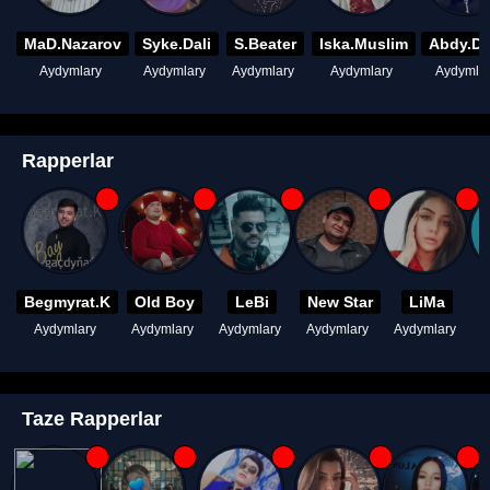
MaD.Nazarov
Syke.Dali
S.Beater
Iska.Muslim
Abdy.D
Aydymlary
Aydymlary
Aydymlary
Aydymlary
Aydymla
Rapperlar
Begmyrat.K
Old Boy
LeBi
New Star
LiMa
Aydymlary
Aydymlary
Aydymlary
Aydymlary
Aydymlary
A
Taze Rapperlar