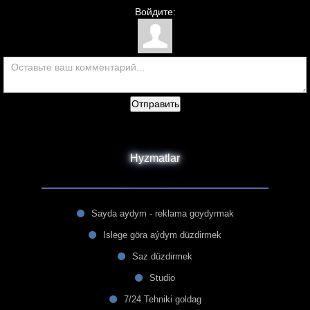
Войдите:
Отправить
Hyzmatlar
Sayda aydym - reklama goydyrmak
Islege göra aýdym düzdirmek
Saz düzdirmek
Studio
7/24 Tehniki goldag