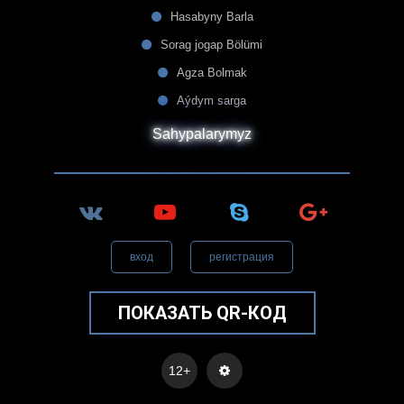
Hasabyny Barla
Sorag jogap Bölümi
Agza Bolmak
Aýdym sarga
Sahypalarymyz
вход
регистрация
ПОКАЗАТЬ QR-КОД
12+