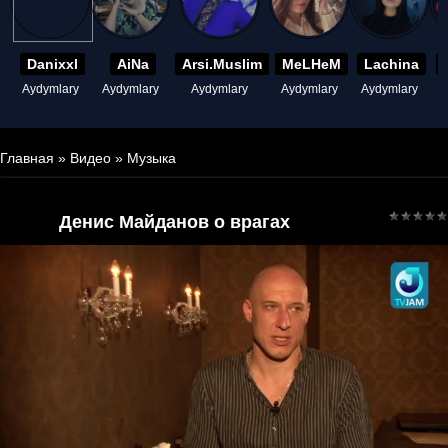
Danixxl
AiNa
Arsi.Muslim
MeLHeM
Lachina
Aydymlary
Aydymlary
Aydymlary
Aydymlary
Aydymlary
A
Главная
»
Видео
»
Музыка
Денис Майданов о врагах