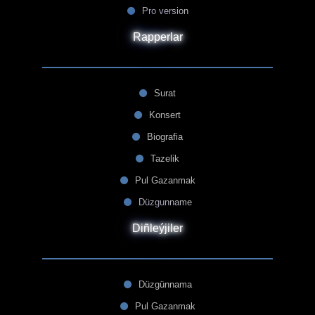
Pro version
Rapperlar
Surat
Konsert
Biografia
Tazelik
Pul Gazanmak
Düzgunname
Diñleýjiler
Düzgünnama
Pul Gazanmak