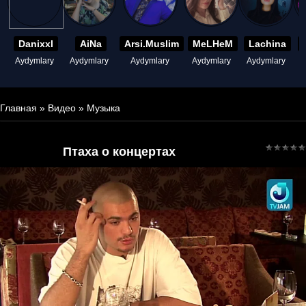
Danixxl
AiNa
Arsi.Muslim
MeLHeM
Lachina
Aydymlary
Aydymlary
Aydymlary
Aydymlary
Aydymlary
A
Главная
»
Видео
»
Музыка
Птаха о концертах