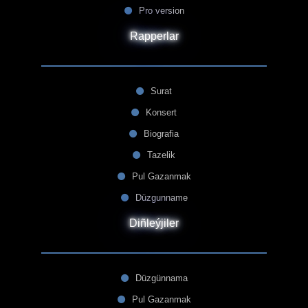
Pro version
Rapperlar
Surat
Konsert
Biografia
Tazelik
Pul Gazanmak
Düzgunname
Diñleýjiler
Düzgünnama
Pul Gazanmak