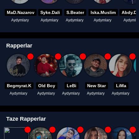
MaD.Nazarov
Syke.Dali
S.Beater
Iska.Muslim
Abdy.D
Aydymlary
Aydymlary
Aydymlary
Aydymlary
Aydymla
Rapperlar
Begmyrat.K
Old Boy
LeBi
New Star
LiMa
Aydymlary
Aydymlary
Aydymlary
Aydymlary
Aydymlary
A
Taze Rapperlar