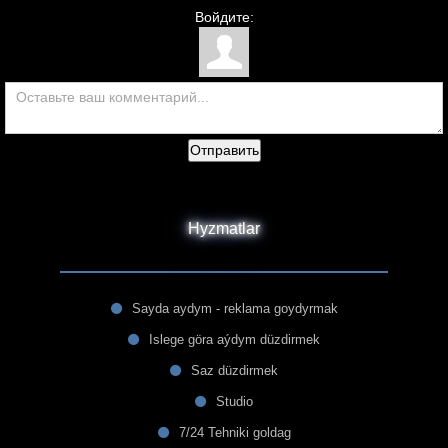
Войдите:
Отправить
Hyzmatlar
Sayda aydym - reklama goydyrmak
Islege göra aýdym düzdirmek
Saz düzdirmek
Studio
7/24 Tehniki goldag