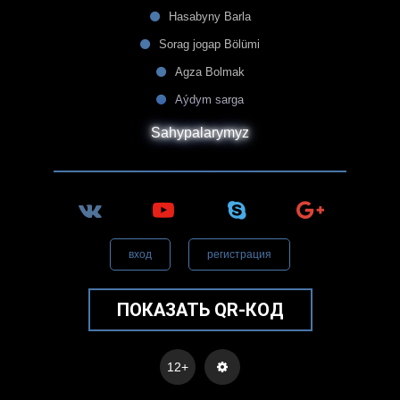
Hasabyny Barla
Sorag jogap Bölümi
Agza Bolmak
Aýdym sarga
Sahypalarymyz
вход
регистрация
ПОКАЗАТЬ QR-КОД
12+