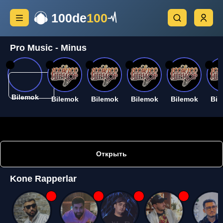
100de
100
Pro Music - Minus
26
26
26
26
26
26
Bilemok
Bilemok
Bilemok
Bilemok
Bilemok
Bil
Открыть
Kone Rapperlar