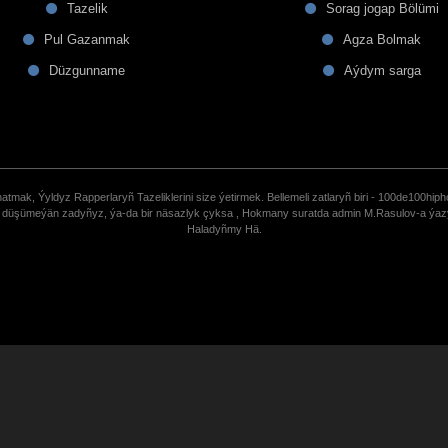
Tazelik
Sorag jogap Bölümi
Pul Gazanmak
Agza Bolmak
Düzgunname
Aýdym sarga
tmak, Ýyldyz Rapperlaryñ Tazeliklerini size ýetirmek. Bellemeli zatlaryñ biri - 100de100hiph
de düşümeýän zadyñyz, ýa-da bir näsazlyk çyksa , Hokmany suratda admin M.Rasulov-a ýa
Haladyñmy Hä.
uCoz