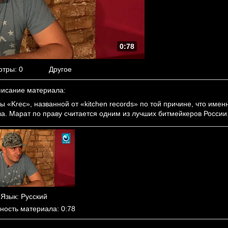
0:78
отры
: 0
Другое
исание материала
:
 «Krec», названной от «kitchen records» по той причине, что имен
ва. Марат по праву считается одним из лучших битмейкеров России
Язык
: Русский
ность материала
: 0:78