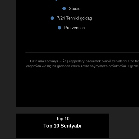
Studio
7/24 Tehniki goldag
Pro version
Biziñ maksadymyz – Ýaş rapperlary ösdürmek olaryñ zehinlerini size tana
ýagdaýda we hiç hili gadagan edilen zatlar saýdymyza goýulmaýar. Eger
Top 10
Top 10 Sentyabr