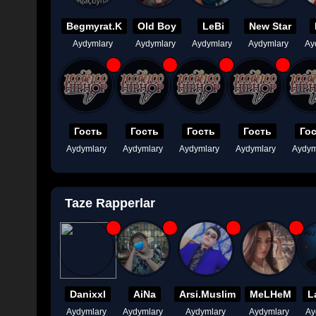
Begmyrat.K
Old Boy
LeBi
New Star
Aydymlary
Aydymlary
Aydymlary
Aydymlary
Ay
Гость
Гость
Гость
Гость
Го
Aydymlary
Aydymlary
Aydymlary
Aydymlary
Aydym
Taze Rapperlar
Danixxl
AiNa
Arsi.Muslim
MeLHeM
L
Aydymlary
Aydymlary
Aydymlary
Aydymlary
Ay