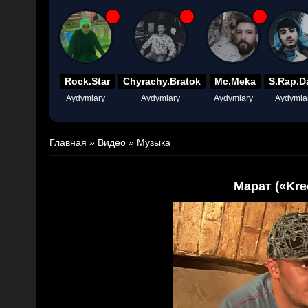
Rock.Star
Chyrachy.Bratok
Mc.Meka
S.Rap.D
Aydymlary
Aydymlary
Aydymlary
Aydymla
Главная
»
Видео
»
Музыка
Марат («Kre