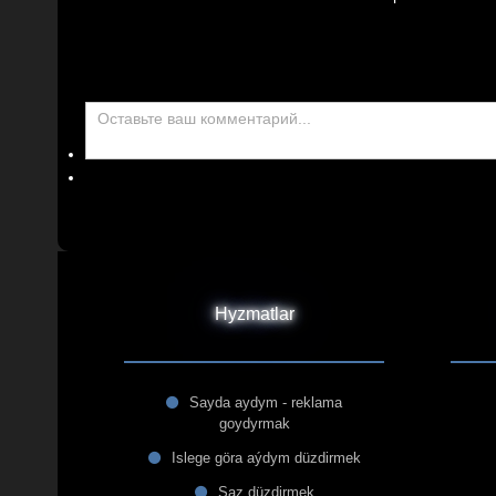
Hyzmatlar
Sayda aydym - reklama
goydyrmak
Islege göra aýdym düzdirmek
Saz düzdirmek