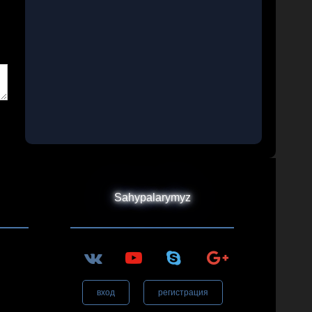
Sahypalarymyz
вход
регистрация