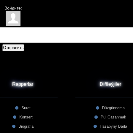
Войдите:
Отправить
Rapperlar
Diñleýjiler
Surat
Düzgünnama
Konsert
Pul Gazanmak
Biografia
Hasabyny Barla