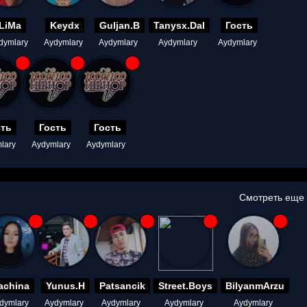
LiMa
Keydx
Guljan.B
Tanysx.Dal
Гость
dymlary
Aydymlary
Aydymlary
Aydymlary
Aydymlary
сть
Гость
Гость
lary
Aydymlary
Aydymlary
Смотреть еще
achina
Yunus.H
Patsancik
Street.Boys
BilyanmArzu
dymlary
Aydymlary
Aydymlary
Aydymlary
Aydymlary