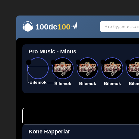
100de
100
Pro Music - Minus
26
26
26
26
26
Bilemok
Bilemok
Bilemok
Bilemok
Bile
Kone Rapperlar