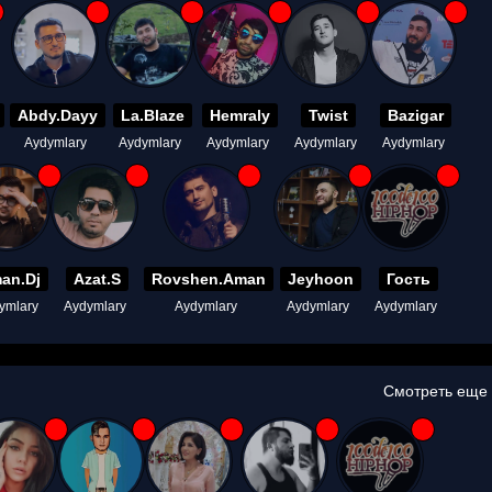
Abdy.Dayy
La.Blaze
Hemraly
Twist
Bazigar
Aydymlary
Aydymlary
Aydymlary
Aydymlary
Aydymlary
an.Dj
Azat.S
Rovshen.Aman
Jeyhoon
Гость
ymlary
Aydymlary
Aydymlary
Aydymlary
Aydymlary
Смотреть еще