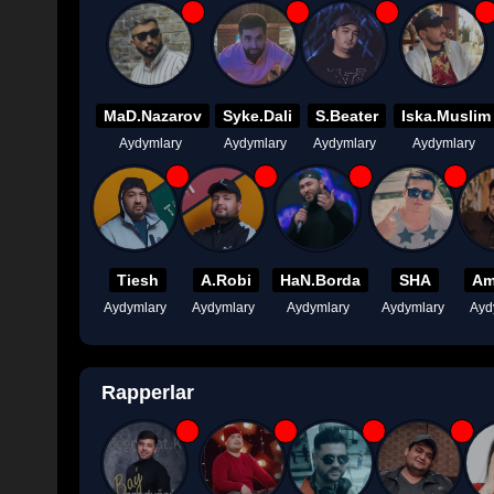
MaD.Nazarov
Syke.Dali
S.Beater
Iska.Muslim
Aydymlary
Aydymlary
Aydymlary
Aydymlary
Tiesh
A.Robi
HaN.Borda
SHA
Am
Aydymlary
Aydymlary
Aydymlary
Aydymlary
Ayd
Rapperlar