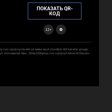
ПОКАЗАТЬ QR-
КОД
12+
op.com saýdymyzda ähli zat talaba laýyk ýöredilýär ähli hukuklar goragly
zyñ. Hormatlamak bilen, 100de100hiphop.com saýdynyñ Admini M.Rasulov -