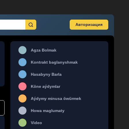
Авторизация
Agza Bolmak
Kontrakt baglanyshmak
Hasabyny Barla
Köne aýdymlar
Aýdymy minusa öwürmek
Howa maglumaty
Video