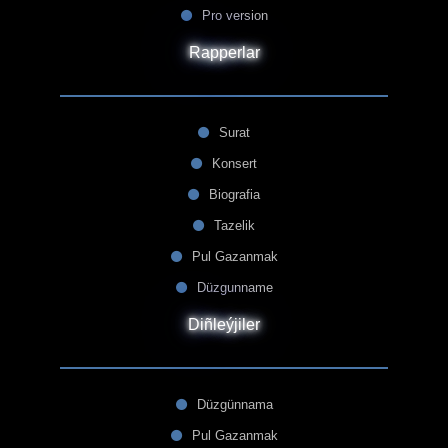
Pro version
Rapperlar
Surat
Konsert
Biografia
Tazelik
Pul Gazanmak
Düzgunname
Diñleýjiler
Düzgünnama
Pul Gazanmak