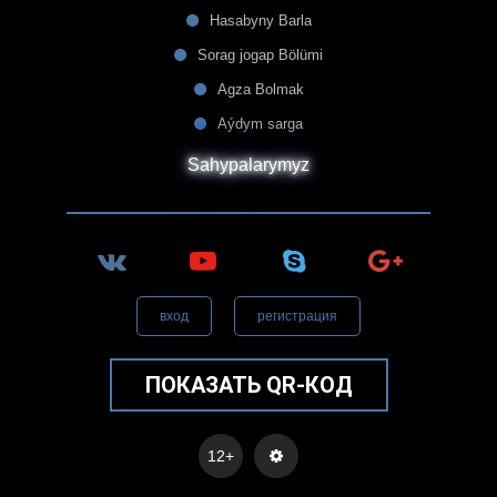
Hasabyny Barla
Sorag jogap Bölümi
Agza Bolmak
Aýdym sarga
Sahypalarymyz
вход
регистрация
ПОКАЗАТЬ QR-КОД
12+