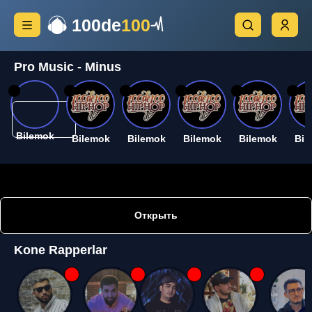
100de
100
Pro Music - Minus
26
26
26
26
26
26
Bilemok
Bilemok
Bilemok
Bilemok
Bilemok
Bil
Открыть
Kone Rapperlar