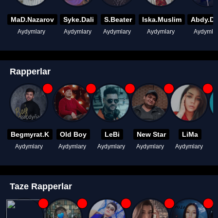
MaD.Nazarov
Syke.Dali
S.Beater
Iska.Muslim
Abdy.D
Aydymlary
Aydymlary
Aydymlary
Aydymlary
Aydymla
Rapperlar
Begmyrat.K
Old Boy
LeBi
New Star
LiMa
Aydymlary
Aydymlary
Aydymlary
Aydymlary
Aydymlary
A
Taze Rapperlar