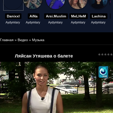
Danixxl
AiNa
Arsi.Muslim
MeLHeM
Lachina
Aydymlary
Aydymlary
Aydymlary
Aydymlary
Aydymlary
A
Главная
»
Видео
»
Музыка
Ляйсан Утяшева о балете