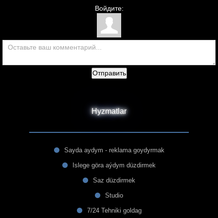
Войдите:
Отправить
Hyzmatlar
Sayda aydym - reklama goydyrmak
Islege göra aýdym düzdirmek
Saz düzdirmek
Studio
7/24 Tehniki goldag