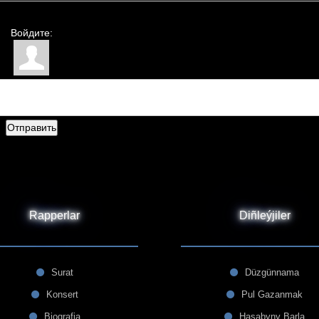
Войдите:
Отправить
Rapperlar
Diñleýjiler
Surat
Düzgünnama
Konsert
Pul Gazanmak
Biografia
Hasabyny Barla