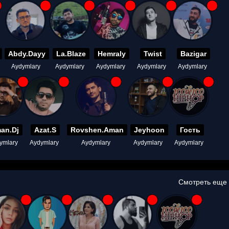
Abdy.Dayy
La.Blaze
Hemraly
Twist
Bazigar
Aydymlary
Aydymlary
Aydymlary
Aydymlary
Aydymlary
an.Dj
Azat.S
Rovshen.Aman
Jeyhoon
Гость
ymlary
Aydymlary
Aydymlary
Aydymlary
Aydymlary
Смотреть еще