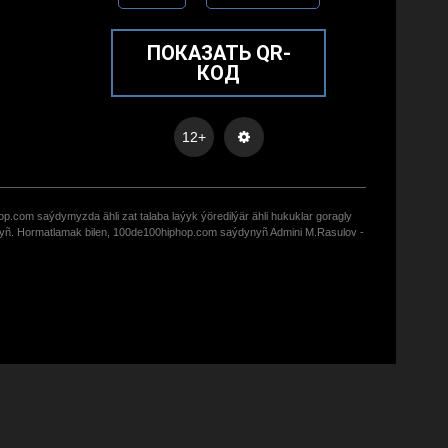
ПОКАЗАТЬ QR-
КОД
12+
op.com saýdymyzda ähli zat talaba laýyk ýöredilýär ähli hukuklar goragly
zyñ. Hormatlamak bilen, 100de100hiphop.com saýdynyñ Admini M.Rasulov -