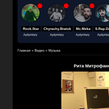
Rock.Star
Chyrachy.Bratok
Mc.Meka
S.Rap.D
Aydymlary
Aydymlary
Aydymlary
Aydymla
Главная
»
Видео
»
Музыка
Рита Митрофано