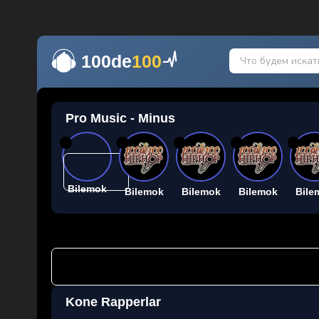
100de
100
Pro Music - Minus
26
26
26
26
26
Bilemok
Bilemok
Bilemok
Bilemok
Bile
Kone Rapperlar