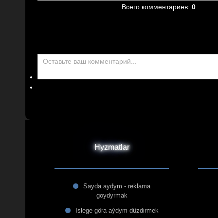
Всего комментариев
:
0
Hyzmatlar
Sayda aydym - reklama
goydyrmak
Islege göra aýdym düzdirmek