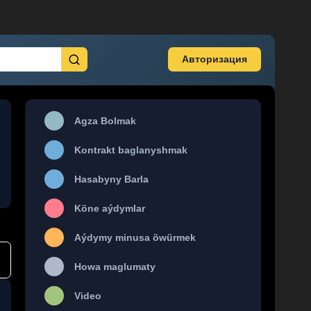
Авторизация
Agza Bolmak
Kontrakt baglanyshmak
Hasabyny Barla
Köne aýdymlar
Aýdymy minusa öwürmek
Howa maglumaty
Video