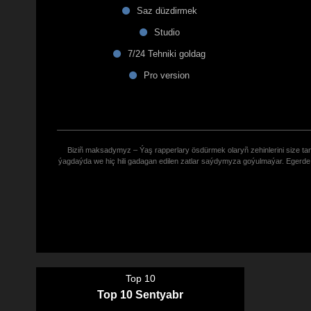
Saz düzdirmek
Studio
7/24 Tehniki goldag
Pro version
Biziñ maksadymyz – Ýaş rapperlary ösdürmek olaryñ zehinlerini size tana
ýagdaýda we hiç hili gadagan edilen zatlar saýdymyza goýulmaýar. Eger
Top 10
Top 10 Sentyabr