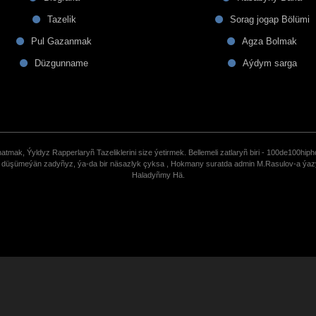
Tazelik
Sorag jogap Bölümi
Pul Gazanmak
Agza Bolmak
Düzgunname
Aýdym sarga
tmak, Ýyldyz Rapperlaryñ Tazeliklerini size ýetirmek. Bellemeli zatlaryñ biri - 100de100hiph
de düşümeýän zadyñyz, ýa-da bir näsazlyk çyksa , Hokmany suratda admin M.Rasulov-a ýa
Haladyñmy Hä.
uCoz