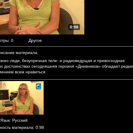
0:98
отры
: 0
Другое
исание материала
:
нес-леди, безупречная теле- и радиоведущая и превосходная
их достоинствах сегодняшняя героиня «Дневников» обладает редк
мением всем нравиться.
Язык
: Русский
ность материала
: 0:98