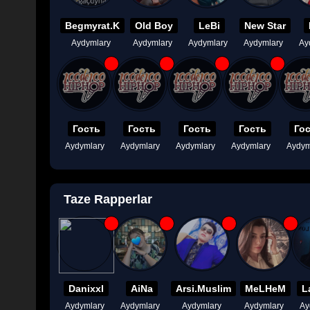
Begmyrat.K
Old Boy
LeBi
New Star
Aydymlary
Aydymlary
Aydymlary
Aydymlary
Ay
Гость
Гость
Гость
Гость
Го
Aydymlary
Aydymlary
Aydymlary
Aydymlary
Aydym
Taze Rapperlar
Danixxl
AiNa
Arsi.Muslim
MeLHeM
L
Aydymlary
Aydymlary
Aydymlary
Aydymlary
Ay