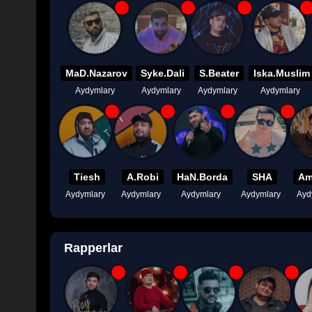
MaD.Nazarov
Syke.Dali
S.Beater
Iska.Muslim
Aydymlary
Aydymlary
Aydymlary
Aydymlary
Tiesh
A.Robi
HaN.Borda
SHA
Am
Aydymlary
Aydymlary
Aydymlary
Aydymlary
Ayd
Rapperlar