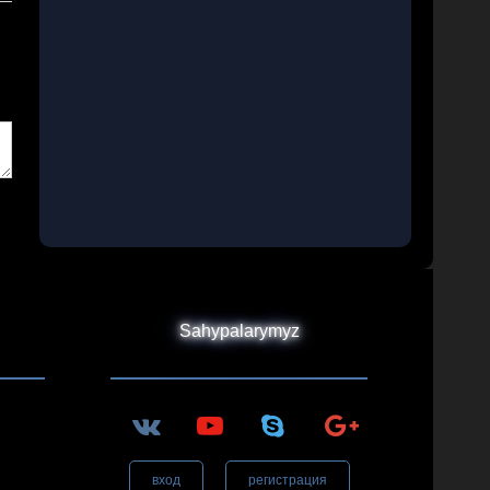
Sahypalarymyz
вход
регистрация