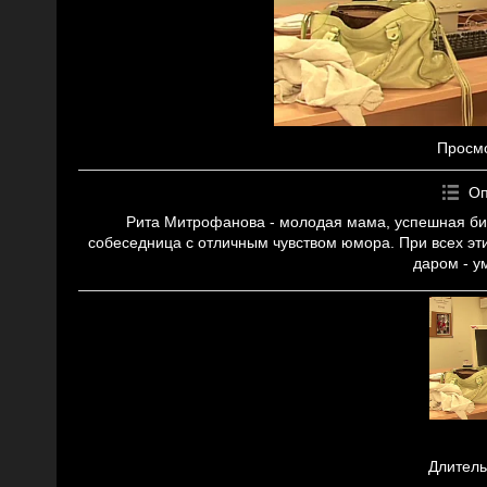
Просм
Оп
Рита Митрофанова - молодая мама, успешная биз
собеседница с отличным чувством юмора. При всех эт
даром - у
Длитель