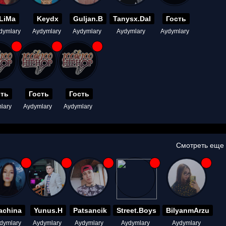
LiMa
Keydx
Guljan.B
Tanysx.Dal
Гость
dymlary
Aydymlary
Aydymlary
Aydymlary
Aydymlary
сть
Гость
Гость
lary
Aydymlary
Aydymlary
Смотреть еще
achina
Yunus.H
Patsancik
Street.Boys
BilyanmArzu
dymlary
Aydymlary
Aydymlary
Aydymlary
Aydymlary