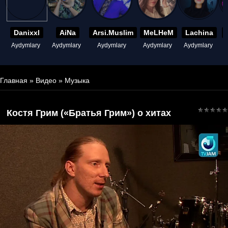
Danixxl
AiNa
Arsi.Muslim
MeLHeM
Lachina
Aydymlary
Aydymlary
Aydymlary
Aydymlary
Aydymlary
A
Главная
»
Видео
»
Музыка
Костя Грим («Братья Грим») о хитах