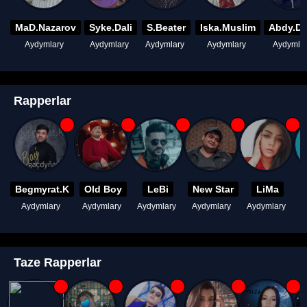
MaD.Nazarov
Syke.Dali
S.Beater
Iska.Muslim
Abdy.D
Aydymlary
Aydymlary
Aydymlary
Aydymlary
Aydymla
Rapperlar
Begmyrat.K
Old Boy
LeBi
New Star
LiMa
Aydymlary
Aydymlary
Aydymlary
Aydymlary
Aydymlary
A
Taze Rapperlar