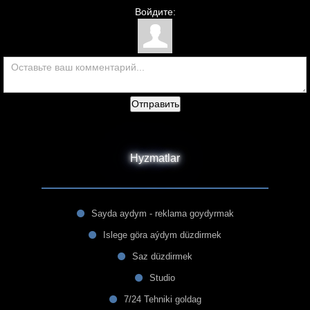
Войдите:
Отправить
Hyzmatlar
Sayda aydym - reklama goydyrmak
Islege göra aýdym düzdirmek
Saz düzdirmek
Studio
7/24 Tehniki goldag