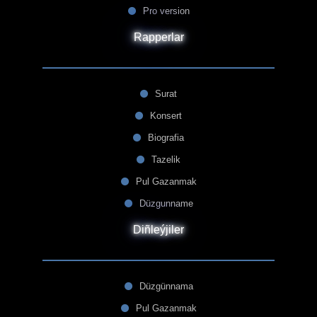
Pro version
Rapperlar
Surat
Konsert
Biografia
Tazelik
Pul Gazanmak
Düzgunname
Diñleýjiler
Düzgünnama
Pul Gazanmak