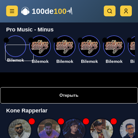
100de
100
Pro Music - Minus
26
26
26
26
26
26
Bilemok
Bilemok
Bilemok
Bilemok
Bilemok
Bil
Открыть
Kone Rapperlar