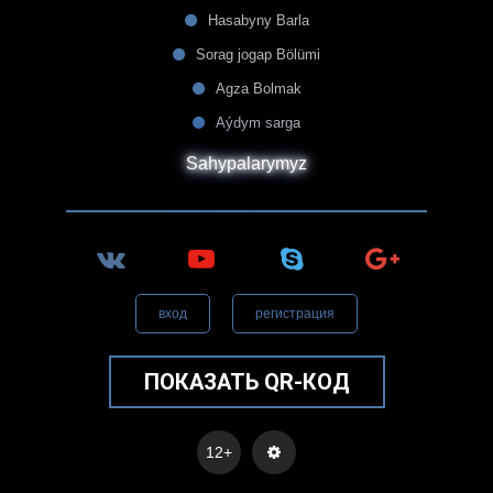
Hasabyny Barla
Sorag jogap Bölümi
Agza Bolmak
Aýdym sarga
Sahypalarymyz
вход
регистрация
ПОКАЗАТЬ QR-КОД
12+