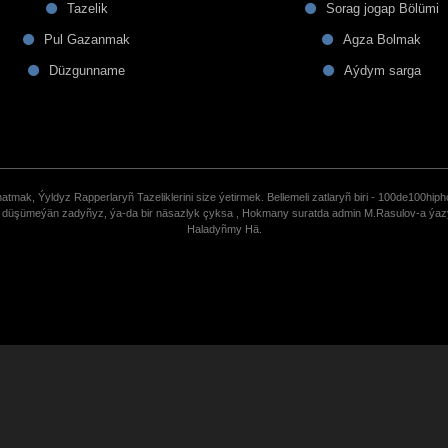
Tazelik
Sorag jogap Bölümi
Pul Gazanmak
Agza Bolmak
Düzgunname
Aýdym sarga
tmak, Ýyldyz Rapperlaryñ Tazeliklerini size ýetirmek. Bellemeli zatlaryñ biri - 100de100hiph
de düşümeýän zadyñyz, ýa-da bir näsazlyk çyksa , Hokmany suratda admin M.Rasulov-a ýa
Haladyñmy Hä.
uCoz