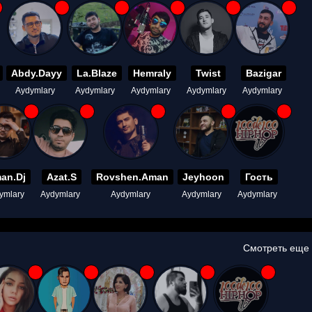
Abdy.Dayy
La.Blaze
Hemraly
Twist
Bazigar
Aydymlary
Aydymlary
Aydymlary
Aydymlary
Aydymlary
an.Dj
Azat.S
Rovshen.Aman
Jeyhoon
Гость
ymlary
Aydymlary
Aydymlary
Aydymlary
Aydymlary
Смотреть еще