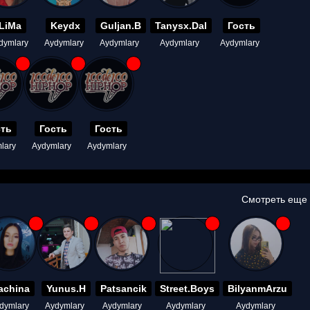
LiMa
Keydx
Guljan.B
Tanysx.Dal
Гость
dymlary
Aydymlary
Aydymlary
Aydymlary
Aydymlary
сть
Гость
Гость
lary
Aydymlary
Aydymlary
Смотреть еще
achina
Yunus.H
Patsancik
Street.Boys
BilyanmArzu
dymlary
Aydymlary
Aydymlary
Aydymlary
Aydymlary