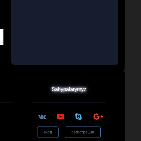
Sahypalarymyz
вход
регистрация