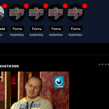
ade
Гость
Гость
Гость
Гость
ry
Aydymlary
Aydymlary
Aydymlary
Aydymlary
анатизме