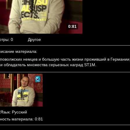
0:81
отры
: 0
Другое
исание материала
:
е поволжских немцев и большую часть жизни проживший в Германии
 и обладатель множества серьезных наград ST1M.
Язык
: Русский
ность материала
: 0:81