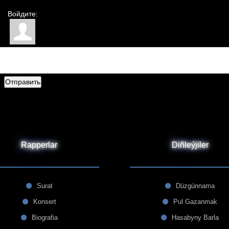
Войдите:
Отправить
Rapperlar
Diñleýjiler
Surat
Düzgünnama
Konsert
Pul Gazanmak
Biografia
Hasabyny Barla