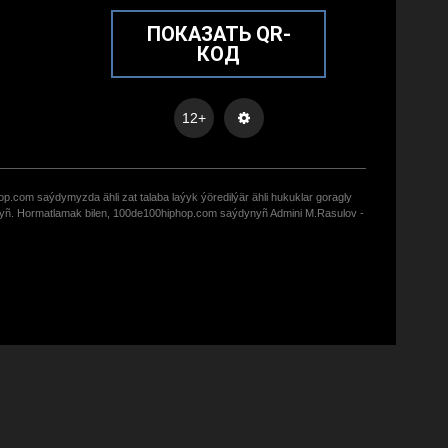
ПОКАЗАТЬ QR-
КОД
12+
op.com saýdymyzda ähli zat talaba laýyk ýöredilýär ähli hukuklar goragly
zyñ. Hormatlamak bilen, 100de100hiphop.com saýdynyñ Admini M.Rasulov -