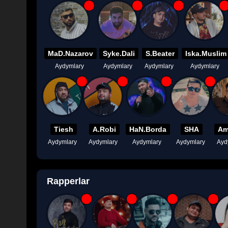
MaD.Nazarov
Syke.Dali
S.Beater
Iska.Muslim
Aydymlary
Aydymlary
Aydymlary
Aydymlary
Tiesh
A.Robi
HaN.Borda
SHA
Am
Aydymlary
Aydymlary
Aydymlary
Aydymlary
Ayd
Rapperlar