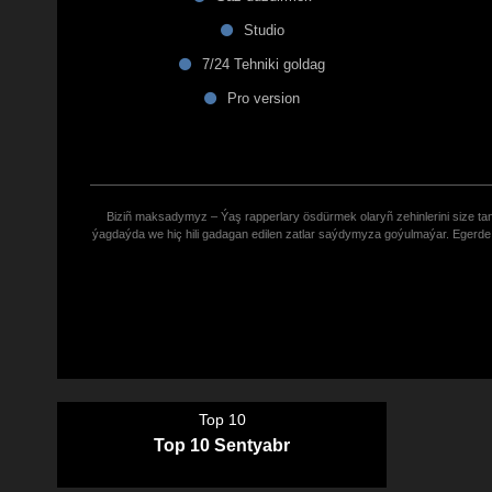
Studio
7/24 Tehniki goldag
Pro version
Biziñ maksadymyz – Ýaş rapperlary ösdürmek olaryñ zehinlerini size tana
ýagdaýda we hiç hili gadagan edilen zatlar saýdymyza goýulmaýar. Eger
Top 10
Top 10 Sentyabr