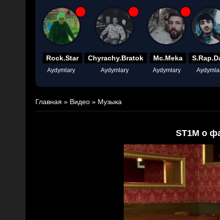
Rock.Star
Chyrachy.Bratok
Mc.Meka
S.Rap.D
Aydymlary
Aydymlary
Aydymlary
Aydymla
Главная
»
Видео
»
Музыка
ST1M о ф