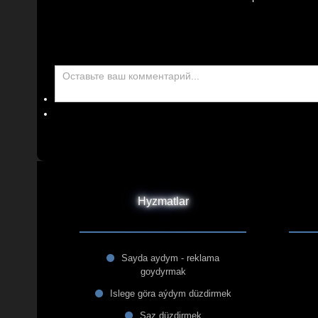
Hyzmatlar
Sayda aydym - reklama
goydyrmak
Islege göra aýdym düzdirmek
Saz düzdirmek