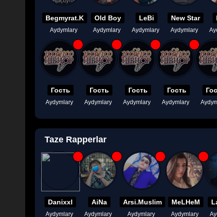
Begmyrat.K
Old Boy
LeBi
New Star
Aydymlary
Aydymlary
Aydymlary
Aydymlary
Ay
Гость
Гость
Гость
Гость
Го
Aydymlary
Aydymlary
Aydymlary
Aydymlary
Aydym
Taze Rapperlar
Danixxl
AiNa
Arsi.Muslim
MeLHeM
L
Aydymlary
Aydymlary
Aydymlary
Aydymlary
Ay