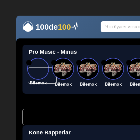
100de
100
Pro Music - Minus
26
26
26
26
26
Bilemok
Bilemok
Bilemok
Bilemok
Bile
Kone Rapperlar