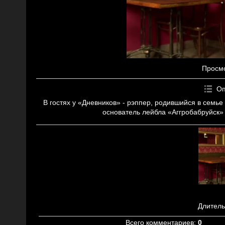
Просм
Оп
В гостях у «Дневников» - рэппер, родившийся в семь
основатель лейбла «Аггробабруйск»
Длитель
Всего комментариев
:
0