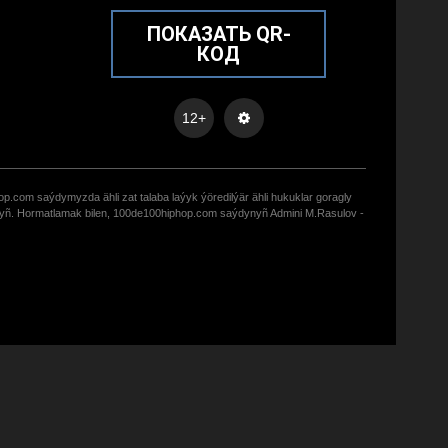
ПОКАЗАТЬ QR-
КОД
12+
op.com saýdymyzda ähli zat talaba laýyk ýöredilýär ähli hukuklar goragly
zyñ. Hormatlamak bilen, 100de100hiphop.com saýdynyñ Admini M.Rasulov -