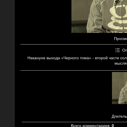
Просм
Оп
Накануне выхода «Черного тома» - второй части со
мысля
Длитель
Всего комментариев
:
0