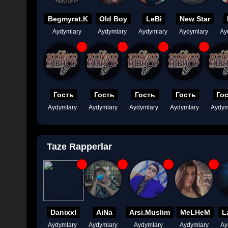
Begmyrat.K
Old Boy
LeBi
New Star
Aydymlary
Aydymlary
Aydymlary
Aydymlary
Ay
Гость
Гость
Гость
Гость
Го
Aydymlary
Aydymlary
Aydymlary
Aydymlary
Aydym
Taze Rapperlar
Danixxl
AiNa
Arsi.Muslim
MeLHeM
L
Aydymlary
Aydymlary
Aydymlary
Aydymlary
Ay