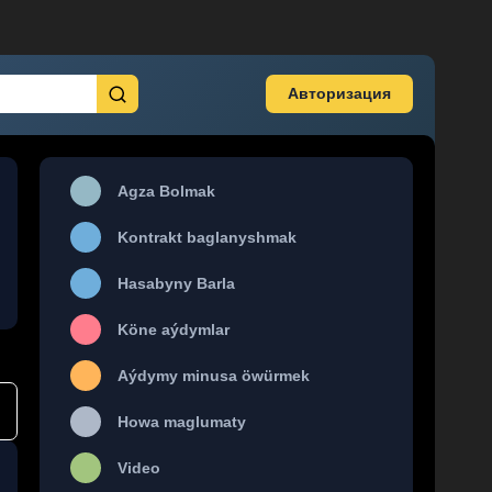
Авторизация
Agza Bolmak
Kontrakt baglanyshmak
Hasabyny Barla
Köne aýdymlar
Aýdymy minusa öwürmek
Howa maglumaty
Video