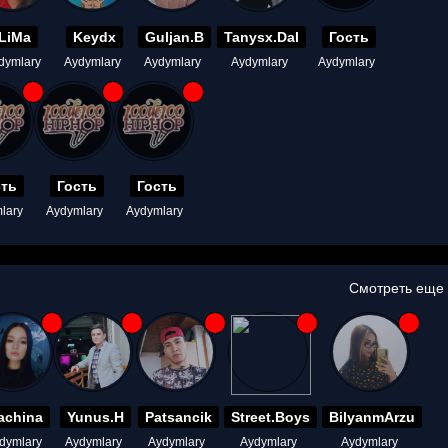
LiMa
Keydx
Guljan.B
Tanysx.Dal
Гость
dymlary
Aydymlary
Aydymlary
Aydymlary
Aydymlary
сть
Гость
Гость
lary
Aydymlary
Aydymlary
Смотреть еще
achina
Yunus.H
Patsancik
Street.Boys
BilyanmArzu
dymlary
Aydymlary
Aydymlary
Aydymlary
Aydymlary