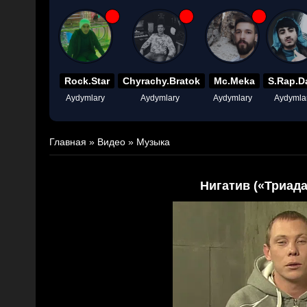
Rock.Star
Chyrachy.Bratok
Mc.Meka
S.Rap.D
Aydymlary
Aydymlary
Aydymlary
Aydymla
Главная
»
Видео
»
Музыка
Нигатив («Триада