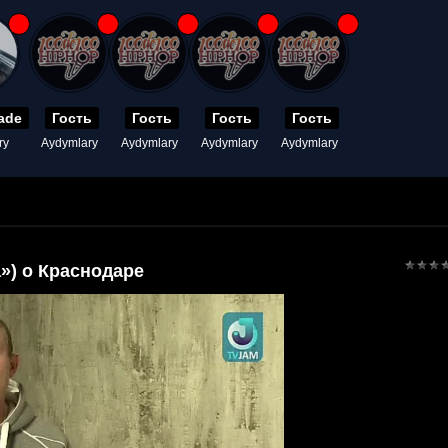
ade
Гость
Гость
Гость
Гость
ry
Aydymlary
Aydymlary
Aydymlary
Aydymlary
») о Краснодаре