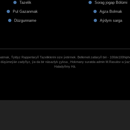
Tazelik
Sorag jogap Bölümi
Pul Gazanmak
Agza Bolmak
Düzgunname
Aýdym sarga
tmak, Ýyldyz Rapperlaryñ Tazeliklerini size ýetirmek. Bellemeli zatlaryñ biri - 100de100hiph
de düşümeýän zadyñyz, ýa-da bir näsazlyk çyksa , Hokmany suratda admin M.Rasulov-a ýa
Haladyñmy Hä.
uCoz