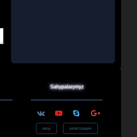
Sahypalarymyz
вход
регистрация