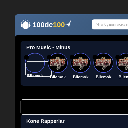
100de
100
Pro Music - Minus
26
26
26
26
26
Bilemok
Bilemok
Bilemok
Bilemok
Bile
Kone Rapperlar