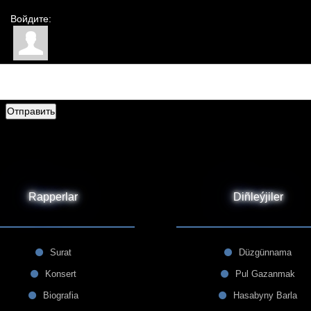
Войдите:
Отправить
Rapperlar
Diñleýjiler
Surat
Düzgünnama
Konsert
Pul Gazanmak
Biografia
Hasabyny Barla