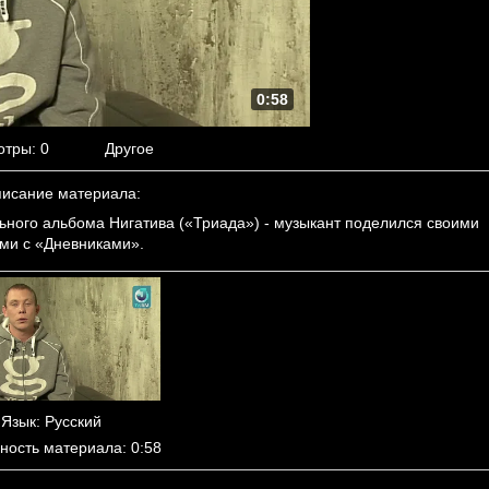
0:58
отры
: 0
Другое
исание материала
:
льного альбома Нигатива («Триада») - музыкант поделился своими
ми с «Дневниками».
Язык
: Русский
ность материала
: 0:58