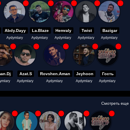
Abdy.Dayy
La.Blaze
Hemraly
Twist
Bazigar
Aydymlary
Aydymlary
Aydymlary
Aydymlary
Aydymlary
an.Dj
Azat.S
Rovshen.Aman
Jeyhoon
Гость
ymlary
Aydymlary
Aydymlary
Aydymlary
Aydymlary
Смотреть еще