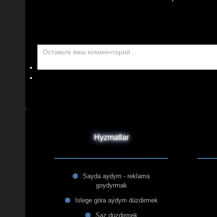
Hyzmatlar
Sayda aydym - reklama
goydyrmak
Islege göra aýdym düzdirmek
Saz düzdirmek