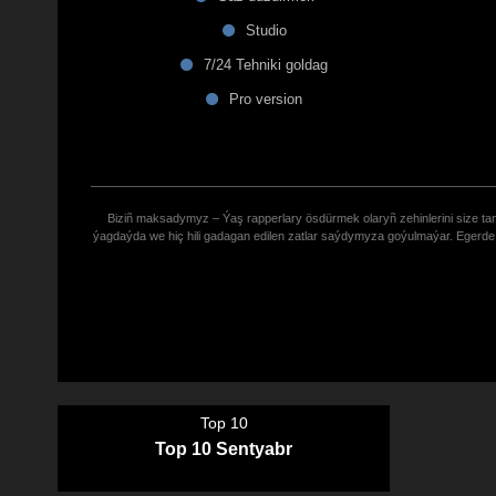
Studio
7/24 Tehniki goldag
Pro version
Biziñ maksadymyz – Ýaş rapperlary ösdürmek olaryñ zehinlerini size tana
ýagdaýda we hiç hili gadagan edilen zatlar saýdymyza goýulmaýar. Eger
Top 10
Top 10 Sentyabr