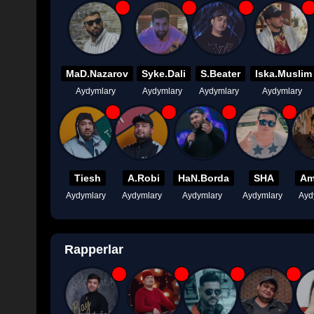
MaD.Nazarov
Syke.Dali
S.Beater
Iska.Muslim
Aydymlary
Aydymlary
Aydymlary
Aydymlary
Tiesh
A.Robi
HaN.Borda
SHA
Am
Aydymlary
Aydymlary
Aydymlary
Aydymlary
Ayd
Rapperlar