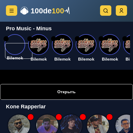
100de
100
Pro Music - Minus
26
26
26
26
26
26
Bilemok
Bilemok
Bilemok
Bilemok
Bilemok
Bil
Открыть
Kone Rapperlar