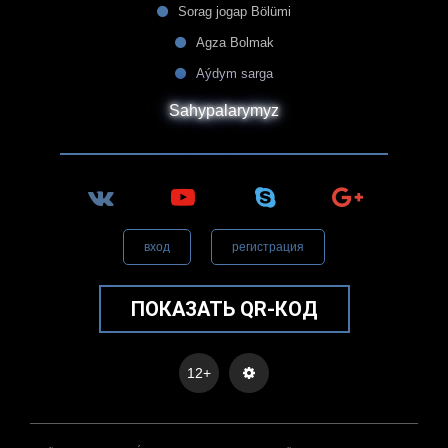
Sorag jogap Bölümi
Agza Bolmak
Aýdym sarga
Sahypalarymyz
вход
регистрация
ПОКАЗАТЬ QR-КОД
12+