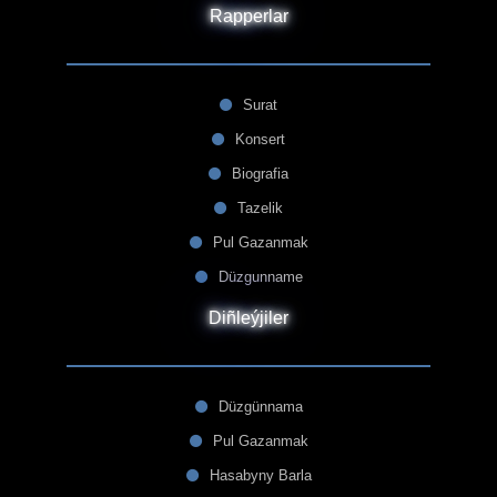
Rapperlar
Surat
Konsert
Biografia
Tazelik
Pul Gazanmak
Düzgunname
Diñleýjiler
Düzgünnama
Pul Gazanmak
Hasabyny Barla