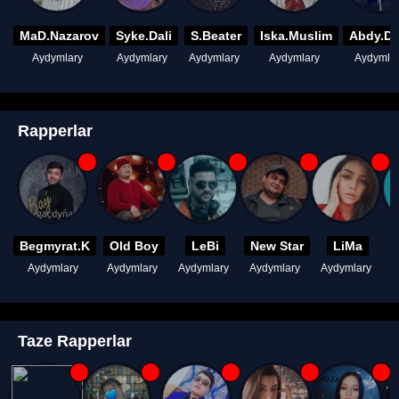
MaD.Nazarov
Syke.Dali
S.Beater
Iska.Muslim
Abdy.D
Aydymlary
Aydymlary
Aydymlary
Aydymlary
Aydymla
Rapperlar
Begmyrat.K
Old Boy
LeBi
New Star
LiMa
Aydymlary
Aydymlary
Aydymlary
Aydymlary
Aydymlary
A
Taze Rapperlar