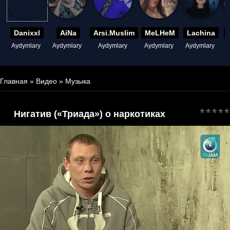
Danixxl
AiNa
Arsi.Muslim
MeLHeM
Lachina
Aydymlary
Aydymlary
Aydymlary
Aydymlary
Aydymlary
A
Главная
»
Видео
»
Музыка
Нигатив («Триада») о наркотиках