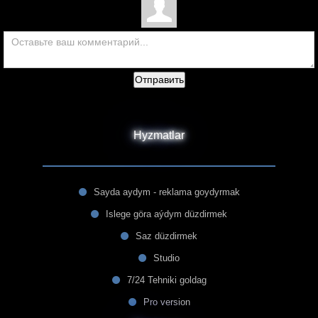
Отправить
Hyzmatlar
Sayda aydym - reklama goydyrmak
Islege göra aýdym düzdirmek
Saz düzdirmek
Studio
7/24 Tehniki goldag
Pro version