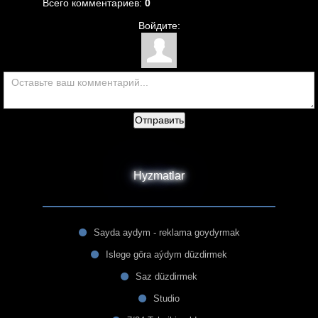
Всего комментариев
:
0
Войдите:
Отправить
Hyzmatlar
Sayda aydym - reklama goydyrmak
Islege göra aýdym düzdirmek
Saz düzdirmek
Studio