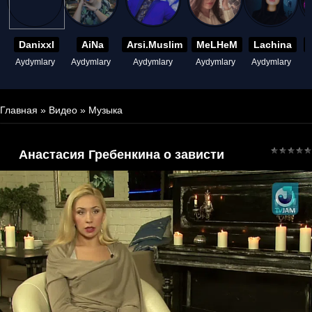
Danixxl
AiNa
Arsi.Muslim
MeLHeM
Lachina
Aydymlary
Aydymlary
Aydymlary
Aydymlary
Aydymlary
A
Главная
»
Видео
»
Музыка
Анастасия Гребенкина о зависти