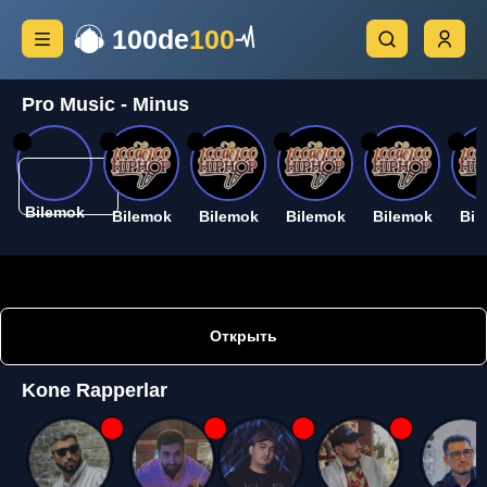
100de
100
Pro Music - Minus
26
26
26
26
26
26
Bilemok
Bilemok
Bilemok
Bilemok
Bilemok
Bil
Открыть
Kone Rapperlar