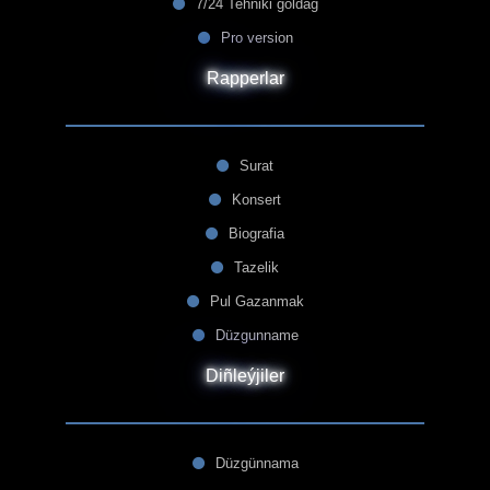
7/24 Tehniki goldag
Pro version
Rapperlar
Surat
Konsert
Biografia
Tazelik
Pul Gazanmak
Düzgunname
Diñleýjiler
Düzgünnama