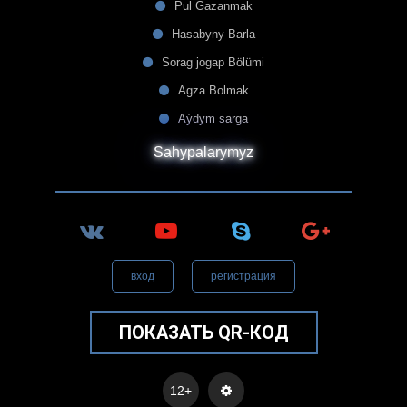
Pul Gazanmak
Hasabyny Barla
Sorag jogap Bölümi
Agza Bolmak
Aýdym sarga
Sahypalarymyz
вход
регистрация
ПОКАЗАТЬ QR-КОД
12+