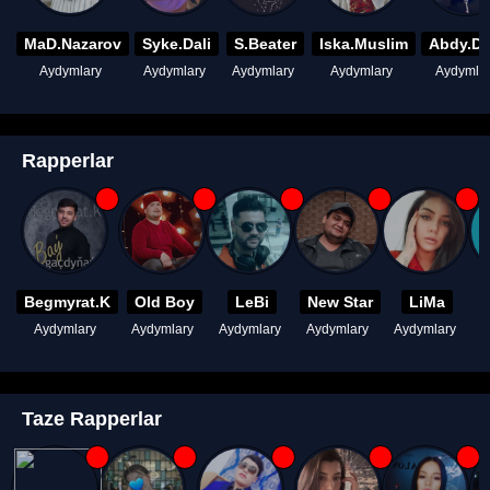
MaD.Nazarov
Syke.Dali
S.Beater
Iska.Muslim
Abdy.D
Aydymlary
Aydymlary
Aydymlary
Aydymlary
Aydymla
Rapperlar
Begmyrat.K
Old Boy
LeBi
New Star
LiMa
Aydymlary
Aydymlary
Aydymlary
Aydymlary
Aydymlary
A
Taze Rapperlar