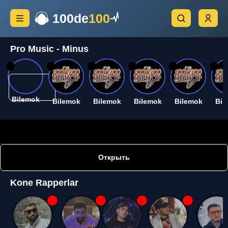
100de
100
Pro Music - Minus
26
26
26
26
26
26
Bilemok
Bilemok
Bilemok
Bilemok
Bilemok
Bil
Открыть
Kone Rapperlar