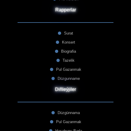
Rapperlar
Surat
Konsert
Biografia
Tazelik
Pul Gazanmak
Düzgunname
Diñleýjiler
Düzgünnama
Pul Gazanmak
Hasabyny Barla