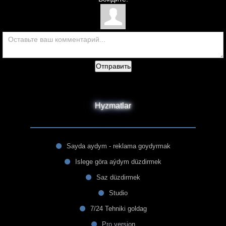
Отправить
Hyzmatlar
Sayda aydym - reklama goydyrmak
Islege göra aýdym düzdirmek
Saz düzdirmek
Studio
7/24 Tehniki goldag
Pro version