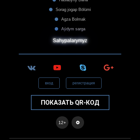
Sorag jogap Bölümi
Agza Bolmak
Aýdym sarga
Sahypalarymyz
вход
регистрация
ПОКАЗАТЬ QR-КОД
12+