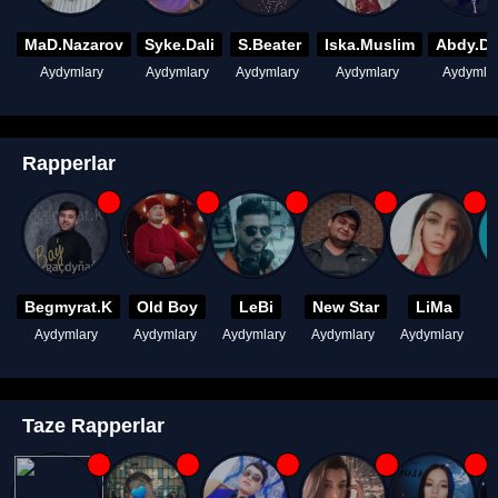
MaD.Nazarov
Syke.Dali
S.Beater
Iska.Muslim
Abdy.D
Aydymlary
Aydymlary
Aydymlary
Aydymlary
Aydymla
Rapperlar
Begmyrat.K
Old Boy
LeBi
New Star
LiMa
Aydymlary
Aydymlary
Aydymlary
Aydymlary
Aydymlary
A
Taze Rapperlar