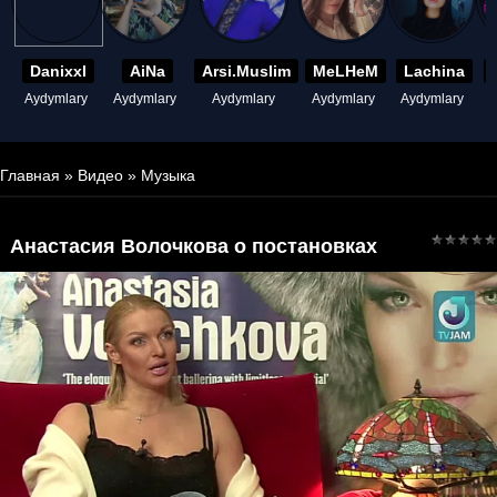
Danixxl
AiNa
Arsi.Muslim
MeLHeM
Lachina
Aydymlary
Aydymlary
Aydymlary
Aydymlary
Aydymlary
A
Главная
»
Видео
»
Музыка
Анастасия Волочкова о постановках