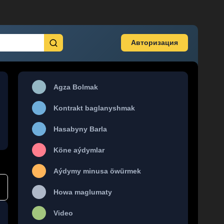
Авторизация
Agza Bolmak
Kontrakt baglanyshmak
Hasabyny Barla
Köne aýdymlar
Aýdymy minusa öwürmek
Howa maglumaty
Video