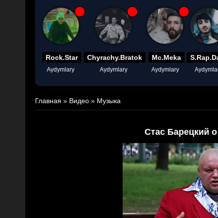
Rock.Star
Chyrachy.Bratok
Mc.Meka
S.Rap.D
Aydymlary
Aydymlary
Aydymlary
Aydymla
Главная
»
Видео
»
Музыка
Стас Барецкий о