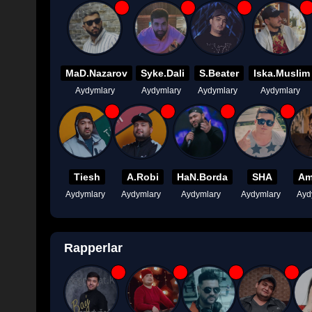
MaD.Nazarov
Syke.Dali
S.Beater
Iska.Muslim
Aydymlary
Aydymlary
Aydymlary
Aydymlary
Tiesh
A.Robi
HaN.Borda
SHA
Am
Aydymlary
Aydymlary
Aydymlary
Aydymlary
Ayd
Rapperlar