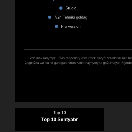
Studio
7/24 Tehniki goldag
Pro version
Biziñ maksadymyz – Ýaş rapperlary ösdürmek olaryñ zehinlerini size tana
ýagdaýda we hiç hili gadagan edilen zatlar saýdymyza goýulmaýar. Eger
Top 10
Top 10 Sentyabr