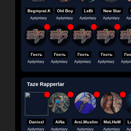
Begmyrat.K
Old Boy
LeBi
New Star
Aydymlary
Aydymlary
Aydymlary
Aydymlary
Ay
Гость
Гость
Гость
Гость
Го
Aydymlary
Aydymlary
Aydymlary
Aydymlary
Aydym
Taze Rapperlar
Danixxl
AiNa
Arsi.Muslim
MeLHeM
L
Aydymlary
Aydymlary
Aydymlary
Aydymlary
Ay