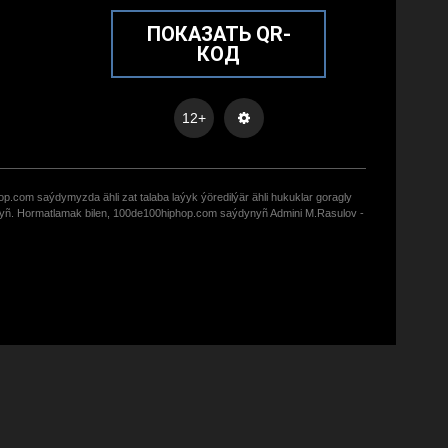
ПОКАЗАТЬ QR-
КОД
12+
op.com saýdymyzda ähli zat talaba laýyk ýöredilýär ähli hukuklar goragly
zyñ. Hormatlamak bilen, 100de100hiphop.com saýdynyñ Admini M.Rasulov -