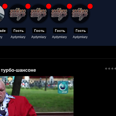
ade
Гость
Гость
Гость
Гость
ry
Aydymlary
Aydymlary
Aydymlary
Aydymlary
 турбо-шансоне