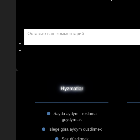
Hyzmatlar
Sayda aydym - reklama
goydyrmak
Islege göra aýdym düzdirmek
Saz düzdirmek