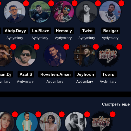
Abdy.Dayy
La.Blaze
Hemraly
Twist
Bazigar
Aydymlary
Aydymlary
Aydymlary
Aydymlary
Aydymlary
an.Dj
Azat.S
Rovshen.Aman
Jeyhoon
Гость
ymlary
Aydymlary
Aydymlary
Aydymlary
Aydymlary
Смотреть еще