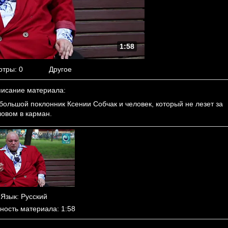
1:58
отры
: 0
Другое
исание материала
:
большой поклонник Ксении Собчак и человек, который не лезет за
ловом в карман.
Язык
: Русский
ность материала
: 1:58