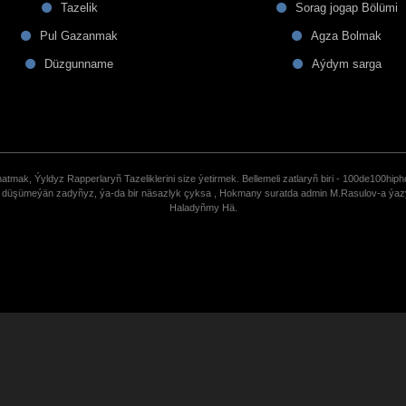
Tazelik
Sorag jogap Bölümi
Pul Gazanmak
Agza Bolmak
Düzgunname
Aýdym sarga
tmak, Ýyldyz Rapperlaryñ Tazeliklerini size ýetirmek. Bellemeli zatlaryñ biri - 100de100hiph
de düşümeýän zadyñyz, ýa-da bir näsazlyk çyksa , Hokmany suratda admin M.Rasulov-a ýa
Haladyñmy Hä.
uCoz