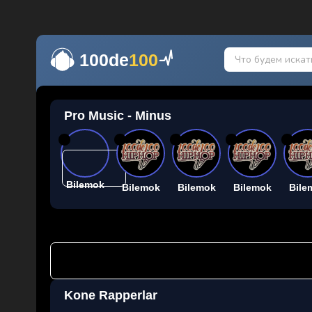
100de
100
Pro Music - Minus
26
26
26
26
26
Bilemok
Bilemok
Bilemok
Bilemok
Bile
Kone Rapperlar