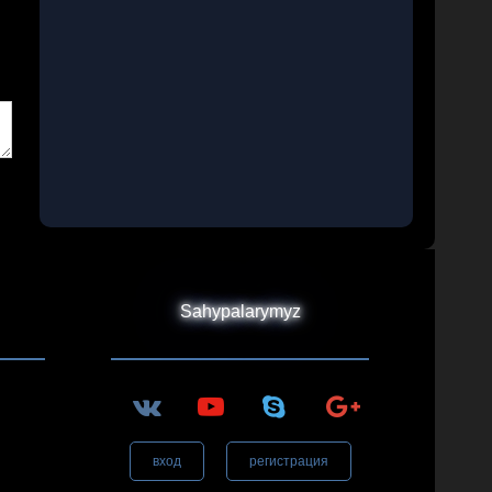
Sahypalarymyz
вход
регистрация