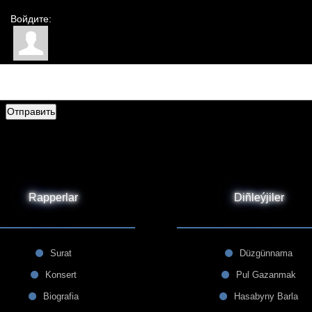
Войдите:
Отправить
Rapperlar
Diñleýjiler
Surat
Düzgünnama
Konsert
Pul Gazanmak
Biografia
Hasabyny Barla