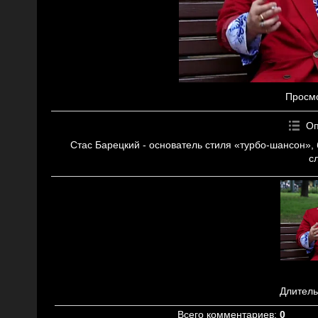
Просм
Оп
Стас Барецкий - основатель стиля «турбо-шансон», 
с
Длитель
Всего комментариев
:
0