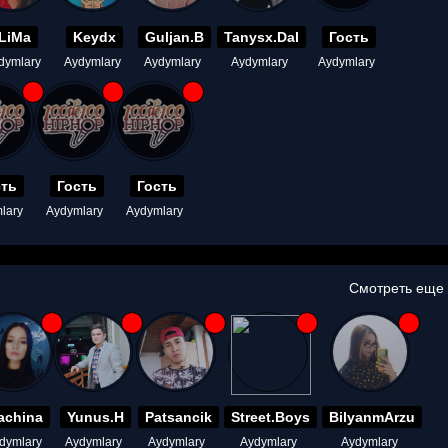
LiMa
Keydx
Guljan.B
Tanysx.Dal
Гость
dymlary
Aydymlary
Aydymlary
Aydymlary
Aydymlary
сть
Гость
Гость
lary
Aydymlary
Aydymlary
Смотреть еще
achina
Yunus.H
Patsancik
Street.Boys
BilyanmArzu
dymlary
Aydymlary
Aydymlary
Aydymlary
Aydymlary