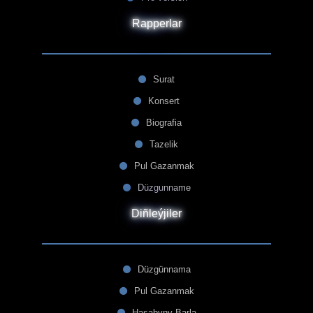
Rapperlar
Surat
Konsert
Biografia
Tazelik
Pul Gazanmak
Düzgunname
Diñleýjiler
Düzgünnama
Pul Gazanmak
Hasabyny Barla