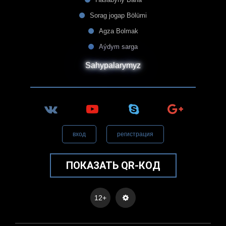
Sorag jogap Bölümi
Agza Bolmak
Aýdym sarga
Sahypalarymyz
вход
регистрация
ПОКАЗАТЬ QR-КОД
12+