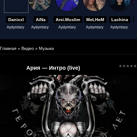
Danixxl
AiNa
Arsi.Muslim
MeLHeM
Lachina
Aydymlary
Aydymlary
Aydymlary
Aydymlary
Aydymlary
A
Главная
»
Видео
»
Музыка
Ария — Интро (live)