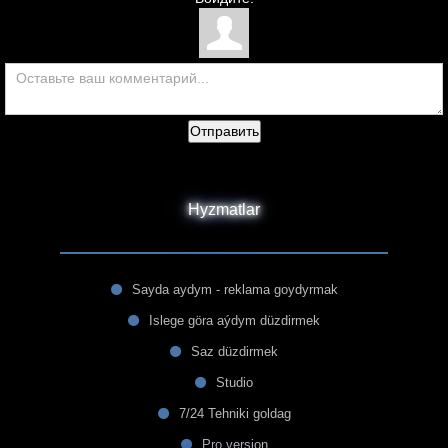
Отправить
Hyzmatlar
Sayda aydym - reklama goydyrmak
Islege göra aýdym düzdirmek
Saz düzdirmek
Studio
7/24 Tehniki goldag
Pro version