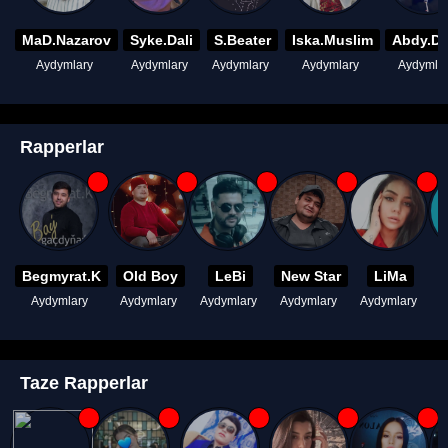
MaD.Nazarov
Syke.Dali
S.Beater
Iska.Muslim
Abdy.D
Aydymlary
Aydymlary
Aydymlary
Aydymlary
Aydymla
Rapperlar
Begmyrat.K
Old Boy
LeBi
New Star
LiMa
Aydymlary
Aydymlary
Aydymlary
Aydymlary
Aydymlary
A
Taze Rapperlar