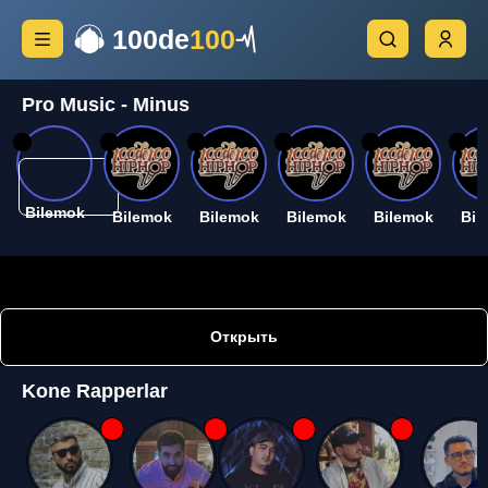
100de
100
Pro Music - Minus
26
26
26
26
26
26
Bilemok
Bilemok
Bilemok
Bilemok
Bilemok
Bil
Открыть
Kone Rapperlar