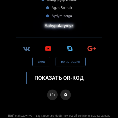
Agza Bolmak
Aýdym sarga
Sahypalarymyz
вход
регистрация
ПОКАЗАТЬ QR-КОД
12+
Biziñ maksadymyz – Ýaş rapperlary ösdürmek olaryñ zehinlerini size tanatmak,