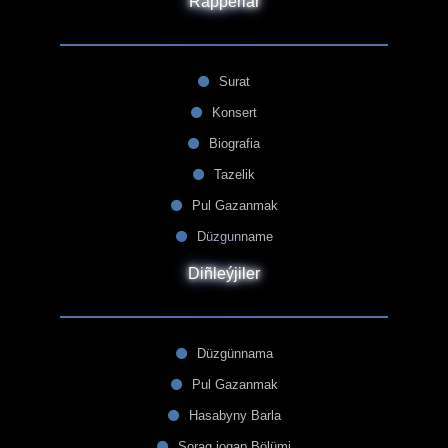
Rapperlar
Surat
Konsert
Biografia
Tazelik
Pul Gazanmak
Düzgunname
Diñleýjiler
Düzgünnama
Pul Gazanmak
Hasabyny Barla
Sorag jogap Bölümi