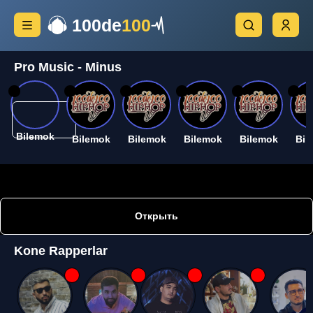
100de
100
Pro Music - Minus
26
26
26
26
26
26
Bilemok
Bilemok
Bilemok
Bilemok
Bilemok
Bil
Открыть
Kone Rapperlar