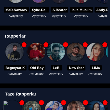
MaD.Nazarov
Syke.Dali
S.Beater
Iska.Muslim
Abdy.D
Aydymlary
Aydymlary
Aydymlary
Aydymlary
Aydymla
Rapperlar
Begmyrat.K
Old Boy
LeBi
New Star
LiMa
Aydymlary
Aydymlary
Aydymlary
Aydymlary
Aydymlary
A
Taze Rapperlar