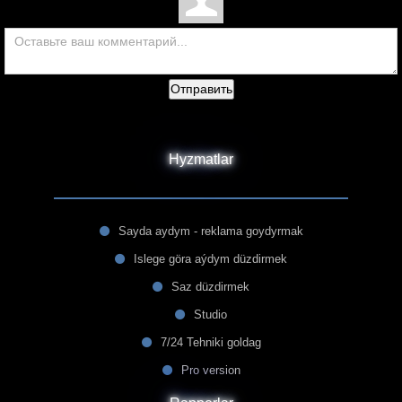
Отправить
Hyzmatlar
Sayda aydym - reklama goydyrmak
Islege göra aýdym düzdirmek
Saz düzdirmek
Studio
7/24 Tehniki goldag
Pro version