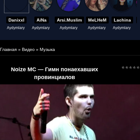
Danixxl
AiNa
Arsi.Muslim
MeLHeM
Lachina
Aydymlary
Aydymlary
Aydymlary
Aydymlary
Aydymlary
A
Главная
»
Видео
»
Музыка
Noize MC — Гимн понаехавших
провинциалов