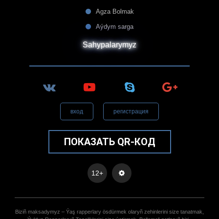
Agza Bolmak
Aýdym sarga
Sahypalarymyz
вход
регистрация
ПОКАЗАТЬ QR-КОД
12+
Biziñ maksadymyz – Ýaş rapperlary ösdürmek olaryñ zehinlerini size tanatmak,