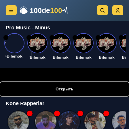
100de
100
Pro Music - Minus
26
26
26
26
26
26
Bilemok
Bilemok
Bilemok
Bilemok
Bilemok
Bil
Открыть
Kone Rapperlar