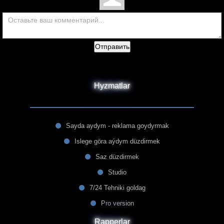
Отправить
Hyzmatlar
Sayda aydym - reklama goydyrmak
Islege göra aýdym düzdirmek
Saz düzdirmek
Studio
7/24 Tehniki goldag
Pro version
Rapperlar