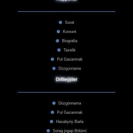
Surat
Konsert
Biografia
Tazelik
Pul Gazanmak
Düzgunname
Diñleýjiler
Düzgünnama
Pul Gazanmak
Hasabyny Barla
Sorag jogap Bölümi