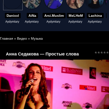
Danixxl
AiNa
Arsi.Muslim
MeLHeM
Lachina
Aydymlary
Aydymlary
Aydymlary
Aydymlary
Aydymlary
A
Главная
»
Видео
»
Музыка
Анна Седакова — Простые слова