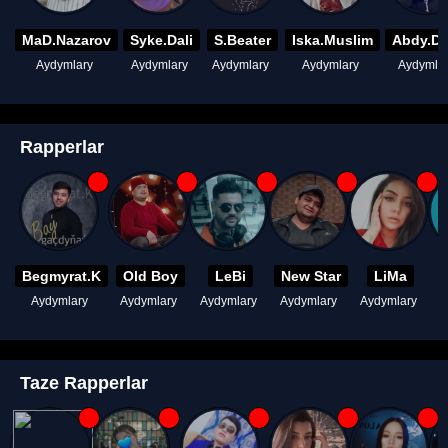
MaD.Nazarov
Syke.Dali
S.Beater
Iska.Muslim
Abdy.D
Aydymlary
Aydymlary
Aydymlary
Aydymlary
Aydymla
Rapperlar
Begmyrat.K
Old Boy
LeBi
New Star
LiMa
Aydymlary
Aydymlary
Aydymlary
Aydymlary
Aydymlary
A
Taze Rapperlar