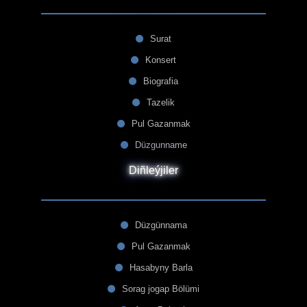
Surat
Konsert
Biografia
Tazelik
Pul Gazanmak
Düzgunname
Diñleýjiler
Düzgünnama
Pul Gazanmak
Hasabyny Barla
Sorag jogap Bölümi