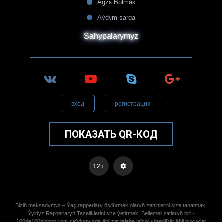
Agza Bolmak
Aýdym sarga
Sahypalarymyz
вход
регистрация
ПОКАЗАТЬ QR-КОД
12+
Biziñ maksadymyz – Ýaş rapperlary ösdürmek olaryñ zehinlerini size tanatmak,
Ýyldyz Rapperlaryñ Tazeliklerini size ýetirmek. Bellemeli zatlaryñ biri -
100de100hiphop.com saýdymyzda ähli zat talaba laýyk ýöredilýär ähli hukuklar