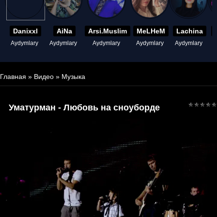
Danixxl
AiNa
Arsi.Muslim
MeLHeM
Lachina
Aydymlary
Aydymlary
Aydymlary
Aydymlary
Aydymlary
A
Главная
»
Видео
»
Музыка
Уматурман - Любовь на сноуборде