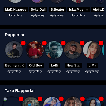
MaD.Nazarov
Syke.Dali
S.Beater
Iska.Muslim
Abdy.D
Aydymlary
Aydymlary
Aydymlary
Aydymlary
Aydymla
Rapperlar
Begmyrat.K
Old Boy
LeBi
New Star
LiMa
Aydymlary
Aydymlary
Aydymlary
Aydymlary
Aydymlary
A
Taze Rapperlar