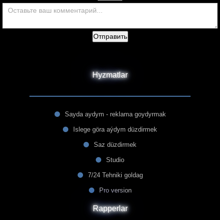
Отправить
Hyzmatlar
Sayda aydym - reklama goydyrmak
Islege göra aýdym düzdirmek
Saz düzdirmek
Studio
7/24 Tehniki goldag
Pro version
Rapperlar