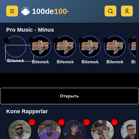
100de
100
Pro Music - Minus
26
26
26
26
26
26
Bilemok
Bilemok
Bilemok
Bilemok
Bilemok
Bil
Открыть
Kone Rapperlar