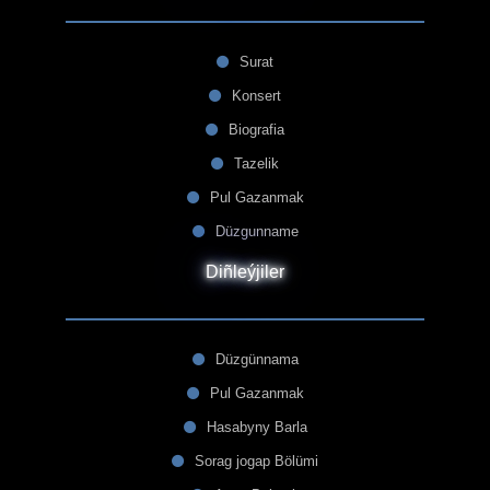
Surat
Konsert
Biografia
Tazelik
Pul Gazanmak
Düzgunname
Diñleýjiler
Düzgünnama
Pul Gazanmak
Hasabyny Barla
Sorag jogap Bölümi