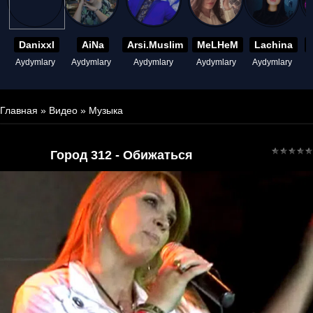
Danixxl
AiNa
Arsi.Muslim
MeLHeM
Lachina
Aydymlary
Aydymlary
Aydymlary
Aydymlary
Aydymlary
A
Главная
»
Видео
»
Музыка
Город 312 - Обижаться