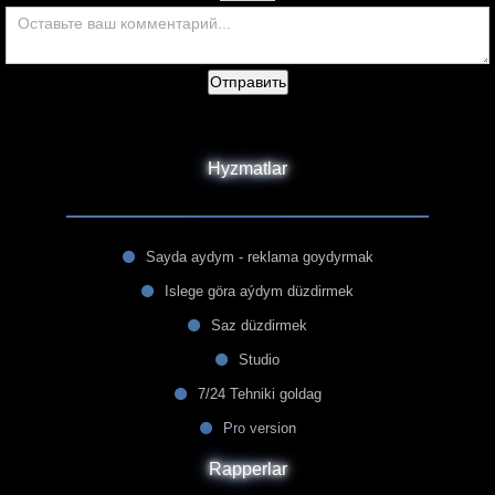
Отправить
Hyzmatlar
Sayda aydym - reklama goydyrmak
Islege göra aýdym düzdirmek
Saz düzdirmek
Studio
7/24 Tehniki goldag
Pro version
Rapperlar