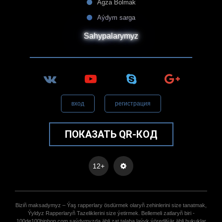
Agza Bolmak
Aýdym sarga
Sahypalarymyz
вход
регистрация
ПОКАЗАТЬ QR-КОД
12+
Biziñ maksadymyz – Ýaş rapperlary ösdürmek olaryñ zehinlerini size tanatmak,
Ýyldyz Rapperlaryñ Tazeliklerini size ýetirmek. Bellemeli zatlaryñ biri -
100de100hiphop.com saýdymyzda ähli zat talaba laýyk ýöredilýär ähli hukuklar