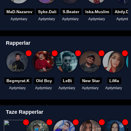
MaD.Nazarov
Syke.Dali
S.Beater
Iska.Muslim
Abdy.D
Aydymlary
Aydymlary
Aydymlary
Aydymlary
Aydymla
Rapperlar
Begmyrat.K
Old Boy
LeBi
New Star
LiMa
Aydymlary
Aydymlary
Aydymlary
Aydymlary
Aydymlary
A
Taze Rapperlar