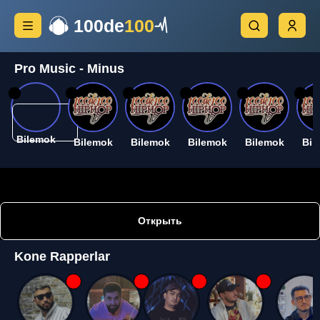
100de
100
Pro Music - Minus
26
26
26
26
26
26
Bilemok
Bilemok
Bilemok
Bilemok
Bilemok
Bil
Открыть
Kone Rapperlar