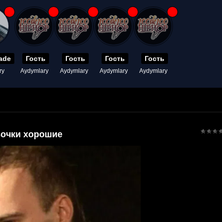
ade
Гость
Гость
Гость
Гость
ry
Aydymlary
Aydymlary
Aydymlary
Aydymlary
вочки хорошие