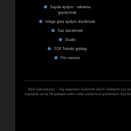
Sayda aydym - reklama
goydyrmak
Islege göra aýdym düzdirmek
Saz düzdirmek
Studio
7/24 Tehniki goldag
Pro version
Biziñ maksadymyz – Ýaş rapperlary ösdürmek olaryñ zehinlerini size tana
ýagdaýda we hiç hili gadagan edilen zatlar saýdymyza goýulmaýar. Eger