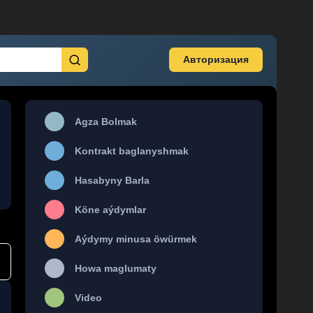
Авторизация
Agza Bolmak
Kontrakt baglanyshmak
Hasabyny Barla
Köne aýdymlar
Aýdymy minusa öwürmek
Howa maglumaty
Video