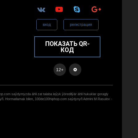
вход
регистрация
ПОКАЗАТЬ QR-
КОД
12+
op.com saýdymyzda ähli zat talaba laýyk ýöredilýär ähli hukuklar goragly
zyñ. Hormatlamak bilen, 100de100hiphop.com saýdynyñ Admini M.Rasulov -