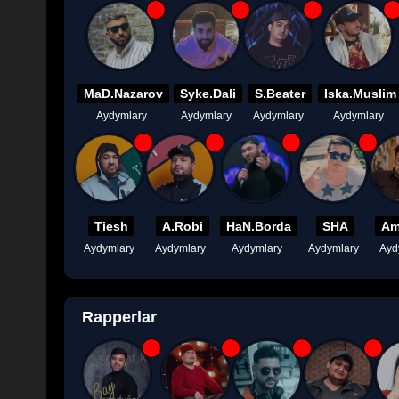
MaD.Nazarov
Syke.Dali
S.Beater
Iska.Muslim
Aydymlary
Aydymlary
Aydymlary
Aydymlary
Tiesh
A.Robi
HaN.Borda
SHA
Am
Aydymlary
Aydymlary
Aydymlary
Aydymlary
Ayd
Rapperlar