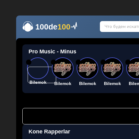
100de
100
Pro Music - Minus
26
26
26
26
26
Bilemok
Bilemok
Bilemok
Bilemok
Bile
Kone Rapperlar