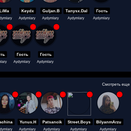
LiMa
Keydx
Guljan.B
Tanysx.Dal
Гость
dymlary
Aydymlary
Aydymlary
Aydymlary
Aydymlary
сть
Гость
Гость
lary
Aydymlary
Aydymlary
Смотреть еще
achina
Yunus.H
Patsancik
Street.Boys
BilyanmArzu
dymlary
Aydymlary
Aydymlary
Aydymlary
Aydymlary