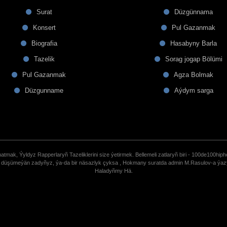
Surat
Düzgünnama
Konsert
Pul Gazanmak
Biografia
Hasabyny Barla
Tazelik
Sorag jogap Bölümi
Pul Gazanmak
Agza Bolmak
Düzgunname
Aýdym sarga
tmak, Ýyldyz Rapperlaryñ Tazeliklerini size ýetirmek. Bellemeli zatlaryñ biri - 100de100hiph
de düşümeýän zadyñyz, ýa-da bir näsazlyk çyksa , Hokmany suratda admin M.Rasulov-a ýa
Haladyñmy Hä.
uCoz