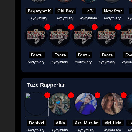
Begmyrat.K
Old Boy
LeBi
New Star
Aydymlary
Aydymlary
Aydymlary
Aydymlary
Ay
Гость
Гость
Гость
Гость
Го
Aydymlary
Aydymlary
Aydymlary
Aydymlary
Aydym
Taze Rapperlar
Danixxl
AiNa
Arsi.Muslim
MeLHeM
L
Aydymlary
Aydymlary
Aydymlary
Aydymlary
Ay