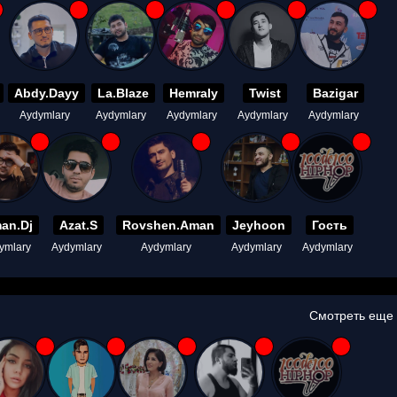
Abdy.Dayy
La.Blaze
Hemraly
Twist
Bazigar
Aydymlary
Aydymlary
Aydymlary
Aydymlary
Aydymlary
an.Dj
Azat.S
Rovshen.Aman
Jeyhoon
Гость
ymlary
Aydymlary
Aydymlary
Aydymlary
Aydymlary
Смотреть еще