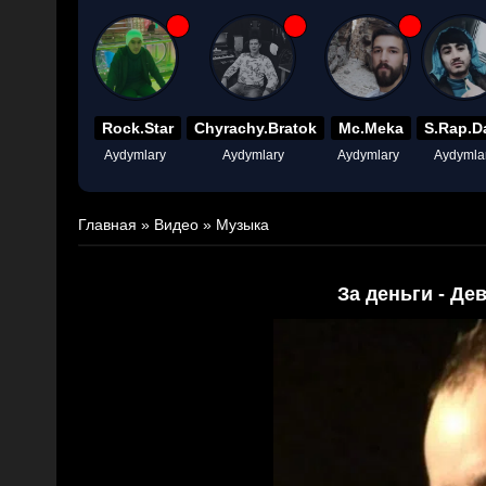
Rock.Star
Chyrachy.Bratok
Mc.Meka
S.Rap.D
Aydymlary
Aydymlary
Aydymlary
Aydymla
Главная
»
Видео
»
Музыка
За деньги - Де