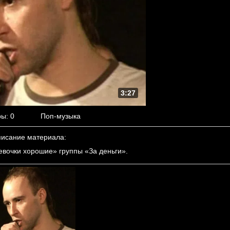
3:27
ры
: 0
Поп-музыка
исание материала
:
евочки хорошие» группы «За деньги».