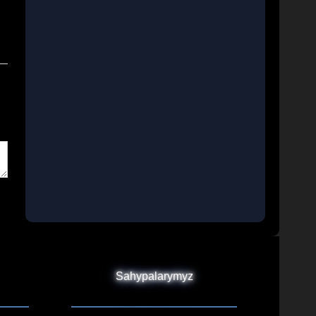
Sahypalarymyz