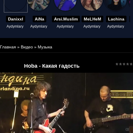
Danixxl
AiNa
Arsi.Muslim
MeLHeM
Lachina
Aydymlary
Aydymlary
Aydymlary
Aydymlary
Aydymlary
A
Главная
»
Видео
»
Музыка
Hoba - Какая гадость