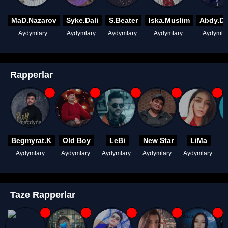
MaD.Nazarov
Syke.Dali
S.Beater
Iska.Muslim
Abdy.D
Aydymlary
Aydymlary
Aydymlary
Aydymlary
Aydymla
Rapperlar
Begmyrat.K
Old Boy
LeBi
New Star
LiMa
Aydymlary
Aydymlary
Aydymlary
Aydymlary
Aydymlary
A
Taze Rapperlar