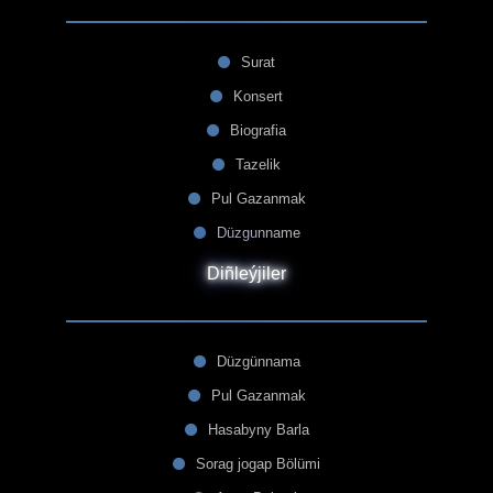
Surat
Konsert
Biografia
Tazelik
Pul Gazanmak
Düzgunname
Diñleýjiler
Düzgünnama
Pul Gazanmak
Hasabyny Barla
Sorag jogap Bölümi