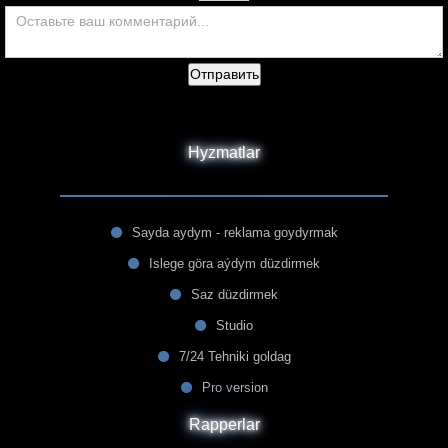
Отправить
Hyzmatlar
Sayda aydym - reklama goydyrmak
Islege göra aýdym düzdirmek
Saz düzdirmek
Studio
7/24 Tehniki goldag
Pro version
Rapperlar