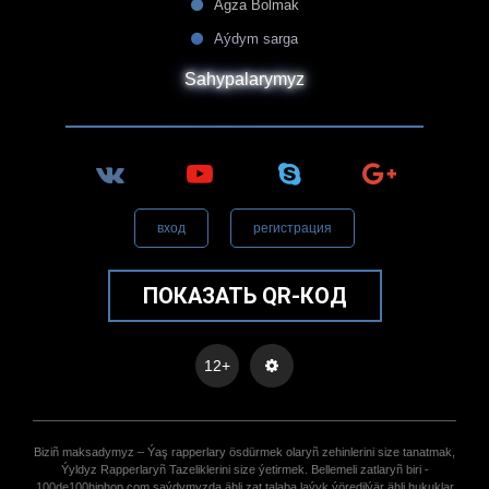
Agza Bolmak
Aýdym sarga
Sahypalarymyz
вход
регистрация
ПОКАЗАТЬ QR-КОД
12+
Biziñ maksadymyz – Ýaş rapperlary ösdürmek olaryñ zehinlerini size tanatmak,
Ýyldyz Rapperlaryñ Tazeliklerini size ýetirmek. Bellemeli zatlaryñ biri -
100de100hiphop.com saýdymyzda ähli zat talaba laýyk ýöredilýär ähli hukuklar