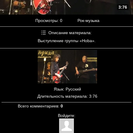
3:76
Просмотры
: 0
Рок-музыка
Описание материала
:
Выступление группы «Hoba».
Язык
: Русский
Длительность материала
: 3:76
Всего комментариев
:
0
Войдите: