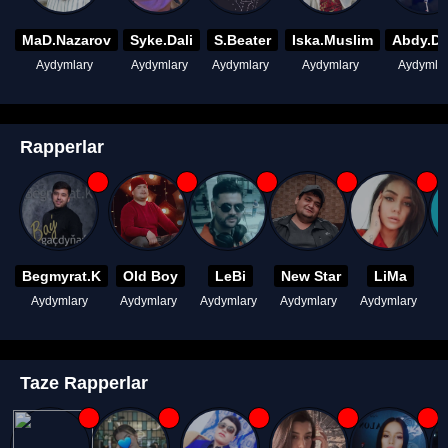
MaD.Nazarov
Syke.Dali
S.Beater
Iska.Muslim
Abdy.D
Aydymlary
Aydymlary
Aydymlary
Aydymlary
Aydymla
Rapperlar
Begmyrat.K
Old Boy
LeBi
New Star
LiMa
Aydymlary
Aydymlary
Aydymlary
Aydymlary
Aydymlary
A
Taze Rapperlar