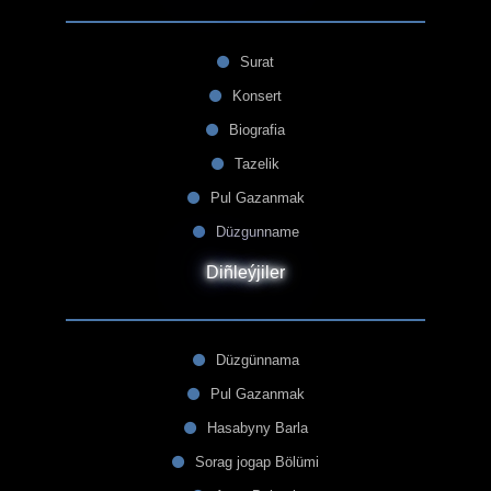
Surat
Konsert
Biografia
Tazelik
Pul Gazanmak
Düzgunname
Diñleýjiler
Düzgünnama
Pul Gazanmak
Hasabyny Barla
Sorag jogap Bölümi