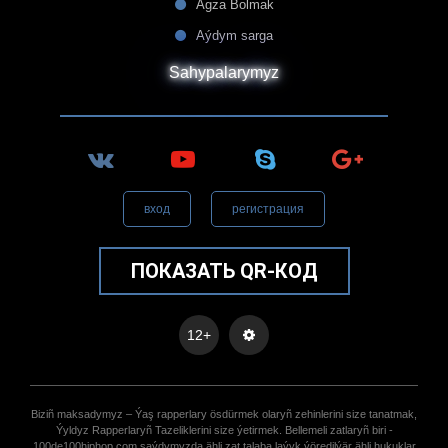
Agza Bolmak
Aýdym sarga
Sahypalarymyz
вход
регистрация
ПОКАЗАТЬ QR-КОД
12+
Biziñ maksadymyz – Ýaş rapperlary ösdürmek olaryñ zehinlerini size tanatmak,
Ýyldyz Rapperlaryñ Tazeliklerini size ýetirmek. Bellemeli zatlaryñ biri -
100de100hiphop.com saýdymyzda ähli zat talaba laýyk ýöredilýär ähli hukuklar