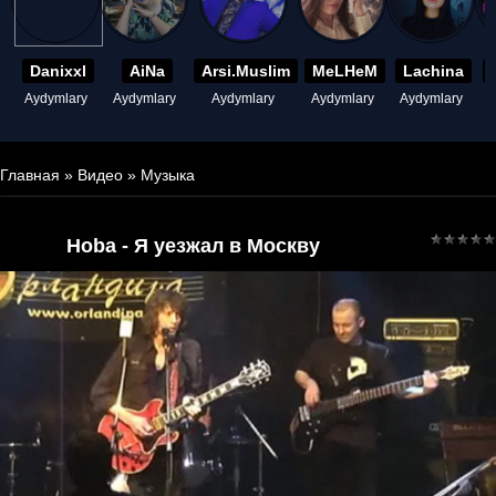
Danixxl
AiNa
Arsi.Muslim
MeLHeM
Lachina
Aydymlary
Aydymlary
Aydymlary
Aydymlary
Aydymlary
A
Главная
»
Видео
»
Музыка
Hoba - Я уезжал в Москву