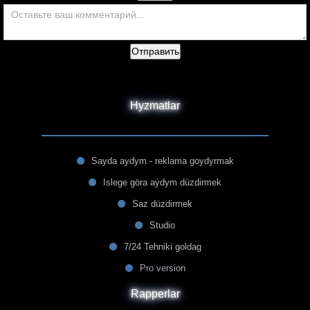
Отправить
Hyzmatlar
Sayda aydym - reklama goydyrmak
Islege göra aýdym düzdirmek
Saz düzdirmek
Studio
7/24 Tehniki goldag
Pro version
Rapperlar