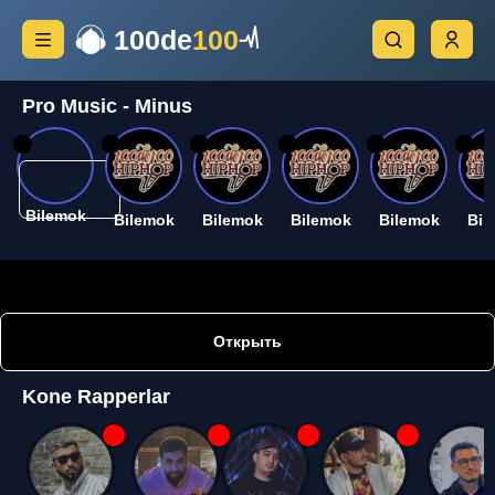
100de
100
Pro Music - Minus
26
26
26
26
26
26
Bilemok
Bilemok
Bilemok
Bilemok
Bilemok
Bil
Открыть
Kone Rapperlar