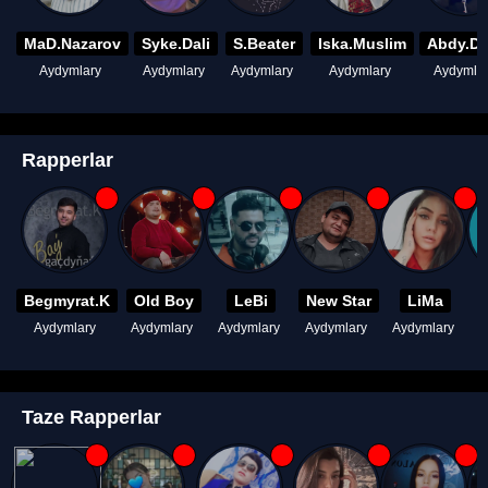
MaD.Nazarov
Syke.Dali
S.Beater
Iska.Muslim
Abdy.D
Aydymlary
Aydymlary
Aydymlary
Aydymlary
Aydymla
Rapperlar
Begmyrat.K
Old Boy
LeBi
New Star
LiMa
Aydymlary
Aydymlary
Aydymlary
Aydymlary
Aydymlary
A
Taze Rapperlar