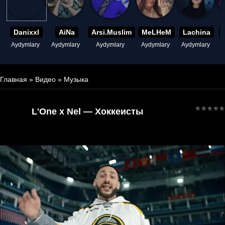
Danixxl
AiNa
Arsi.Muslim
MeLHeM
Lachina
Aydymlary
Aydymlary
Aydymlary
Aydymlary
Aydymlary
A
Главная
»
Видео
»
Музыка
L'One x Nel — Хоккеисты