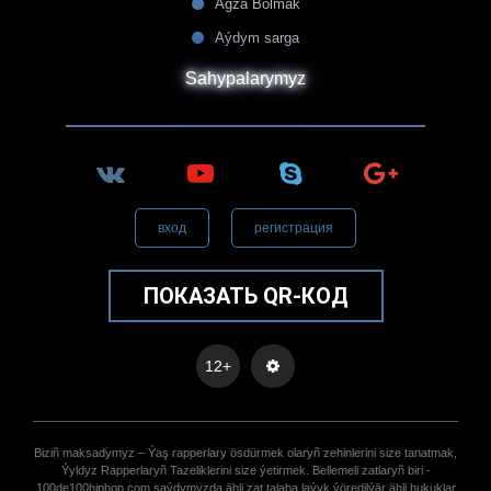
Agza Bolmak
Aýdym sarga
Sahypalarymyz
вход
регистрация
ПОКАЗАТЬ QR-КОД
12+
Biziñ maksadymyz – Ýaş rapperlary ösdürmek olaryñ zehinlerini size tanatmak,
Ýyldyz Rapperlaryñ Tazeliklerini size ýetirmek. Bellemeli zatlaryñ biri -
100de100hiphop.com saýdymyzda ähli zat talaba laýyk ýöredilýär ähli hukuklar