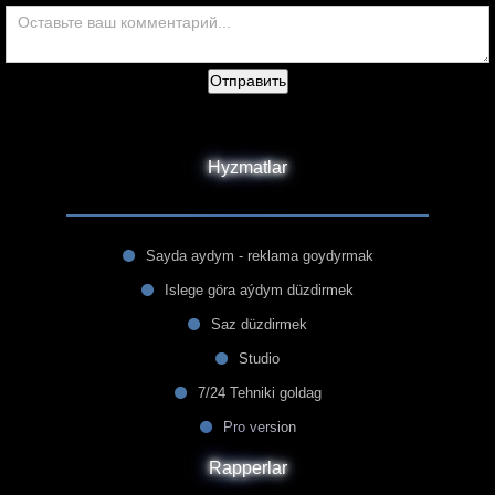
Отправить
Hyzmatlar
Sayda aydym - reklama goydyrmak
Islege göra aýdym düzdirmek
Saz düzdirmek
Studio
7/24 Tehniki goldag
Pro version
Rapperlar