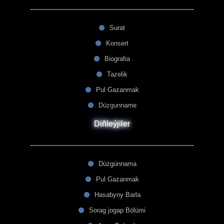
Surat
Konsert
Biografia
Tazelik
Pul Gazanmak
Düzgunname
Diñleýjiler
Düzgünnama
Pul Gazanmak
Hasabyny Barla
Sorag jogap Bölümi