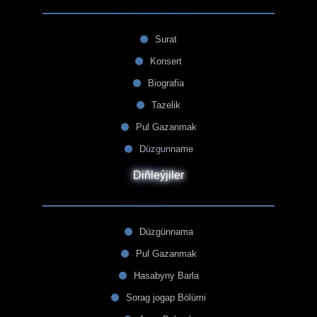
Surat
Konsert
Biografia
Tazelik
Pul Gazanmak
Düzgunname
Diñleýjiler
Düzgünnama
Pul Gazanmak
Hasabyny Barla
Sorag jogap Bölümi