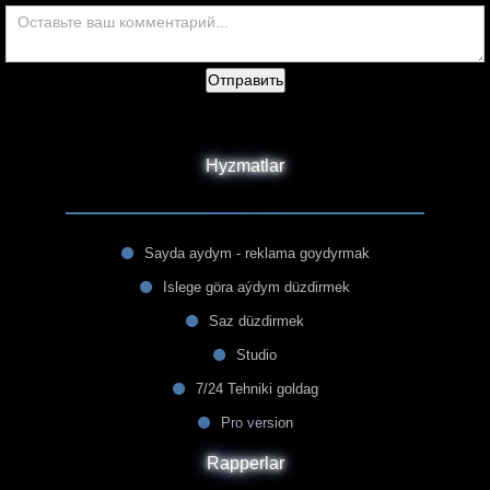
Отправить
Hyzmatlar
Sayda aydym - reklama goydyrmak
Islege göra aýdym düzdirmek
Saz düzdirmek
Studio
7/24 Tehniki goldag
Pro version
Rapperlar