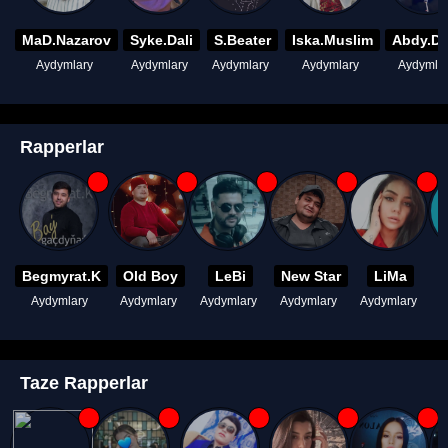
MaD.Nazarov
Syke.Dali
S.Beater
Iska.Muslim
Abdy.D
Aydymlary
Aydymlary
Aydymlary
Aydymlary
Aydymla
Rapperlar
Begmyrat.K
Old Boy
LeBi
New Star
LiMa
Aydymlary
Aydymlary
Aydymlary
Aydymlary
Aydymlary
A
Taze Rapperlar