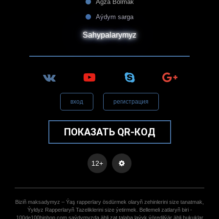
Agza Bolmak
Aýdym sarga
Sahypalarymyz
вход
регистрация
ПОКАЗАТЬ QR-КОД
12+
Biziñ maksadymyz – Ýaş rapperlary ösdürmek olaryñ zehinlerini size tanatmak,
Ýyldyz Rapperlaryñ Tazeliklerini size ýetirmek. Bellemeli zatlaryñ biri -
100de100hiphop.com saýdymyzda ähli zat talaba laýyk ýöredilýär ähli hukuklar