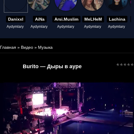
Danixxl
AiNa
Arsi.Muslim
MeLHeM
Lachina
Aydymlary
Aydymlary
Aydymlary
Aydymlary
Aydymlary
A
Главная
»
Видео
»
Музыка
Burito — Дыры в ауре