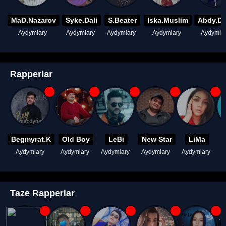
MaD.Nazarov
Syke.Dali
S.Beater
Iska.Muslim
Abdy.D
Aydymlary
Aydymlary
Aydymlary
Aydymlary
Aydymla
Rapperlar
Begmyrat.K
Old Boy
LeBi
New Star
LiMa
Aydymlary
Aydymlary
Aydymlary
Aydymlary
Aydymlary
A
Taze Rapperlar