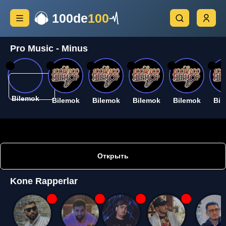
100de
100
Pro Music - Minus
26
26
26
26
26
26
Bilemok
Bilemok
Bilemok
Bilemok
Bilemok
Bil
Открыть
Kone Rapperlar