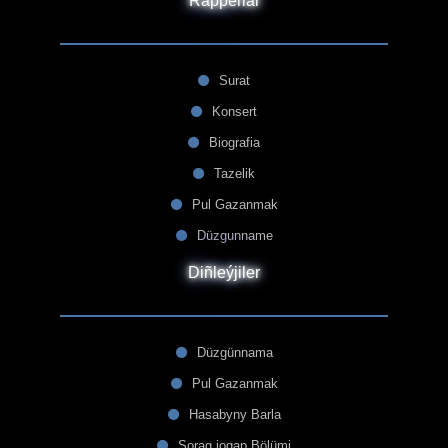
Rapperlar
Surat
Konsert
Biografia
Tazelik
Pul Gazanmak
Düzgunname
Diñleýjiler
Düzgünnama
Pul Gazanmak
Hasabyny Barla
Sorag jogap Bölümi