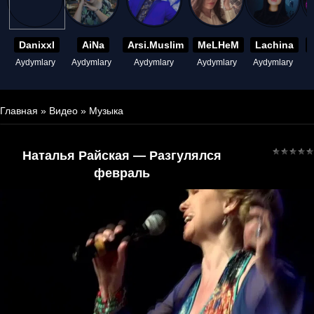
Danixxl
AiNa
Arsi.Muslim
MeLHeM
Lachina
Aydymlary
Aydymlary
Aydymlary
Aydymlary
Aydymlary
A
Главная
»
Видео
»
Музыка
Наталья Райская — Разгулялся
февраль