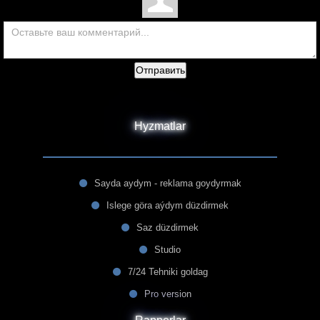
Отправить
Hyzmatlar
Sayda aydym - reklama goydyrmak
Islege göra aýdym düzdirmek
Saz düzdirmek
Studio
7/24 Tehniki goldag
Pro version