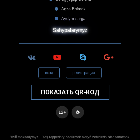
Agza Bolmak
Aýdym sarga
Sahypalarymyz
вход
регистрация
ПОКАЗАТЬ QR-КОД
12+
Biziñ maksadymyz – Ýaş rapperlary ösdürmek olaryñ zehinlerini size tanatmak,