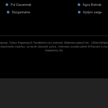
Pul Gazanmak
Agza Bolmak
Düzgunname
Aýdym sarga
tmak, Ýyldyz Rapperlaryñ Tazeliklerini size ýetirmek. Bellemeli zatlaryñ biri - 100de100hiph
de düşümeýän zadyñyz, ýa-da bir näsazlyk çyksa , Hokmany suratda admin M.Rasulov-a ýa
Haladyñmy Hä.
uCoz