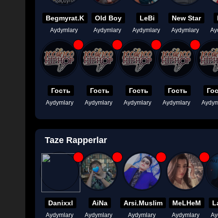
Begmyrat.K
Old Boy
LeBi
New Star
Aydymlary
Aydymlary
Aydymlary
Aydymlary
Ay
Гость
Гость
Гость
Гость
Го
Aydymlary
Aydymlary
Aydymlary
Aydymlary
Aydym
Taze Rapperlar
Danixxl
AiNa
Arsi.Muslim
MeLHeM
L
Aydymlary
Aydymlary
Aydymlary
Aydymlary
Ay