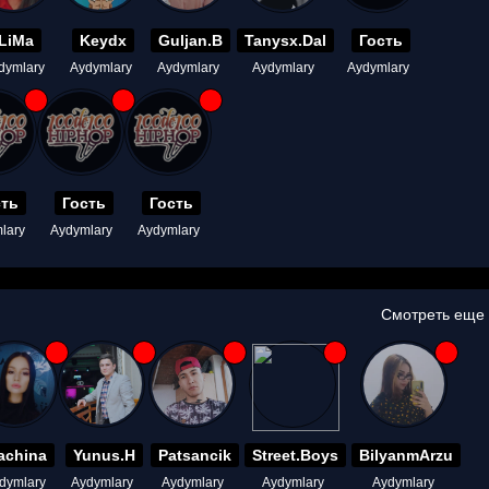
LiMa
Keydx
Guljan.B
Tanysx.Dal
Гость
dymlary
Aydymlary
Aydymlary
Aydymlary
Aydymlary
сть
Гость
Гость
lary
Aydymlary
Aydymlary
Смотреть еще
achina
Yunus.H
Patsancik
Street.Boys
BilyanmArzu
dymlary
Aydymlary
Aydymlary
Aydymlary
Aydymlary