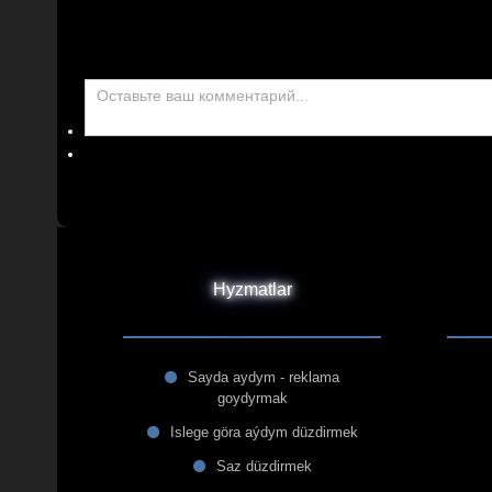
Hyzmatlar
Sayda aydym - reklama
goydyrmak
Islege göra aýdym düzdirmek
Saz düzdirmek