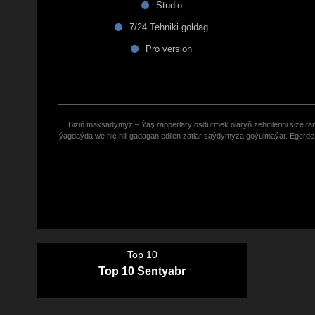
Studio
7/24 Tehniki goldag
Pro version
Biziñ maksadymyz – Ýaş rapperlary ösdürmek olaryñ zehinlerini size tana
ýagdaýda we hiç hili gadagan edilen zatlar saýdymyza goýulmaýar. Eger
Top 10
Top 10 Sentyabr