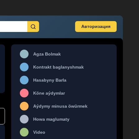
Авторизация
Agza Bolmak
Kontrakt baglanyshmak
Hasabyny Barla
Köne aýdymlar
Aýdymy minusa öwürmek
Howa maglumaty
Video