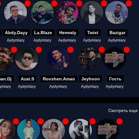
Abdy.Dayy
La.Blaze
Hemraly
Twist
Bazigar
Aydymlary
Aydymlary
Aydymlary
Aydymlary
Aydymlary
an.Dj
Azat.S
Rovshen.Aman
Jeyhoon
Гость
ymlary
Aydymlary
Aydymlary
Aydymlary
Aydymlary
Смотреть еще