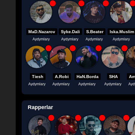
MaD.Nazarov
Syke.Dali
S.Beater
Iska.Muslim
Aydymlary
Aydymlary
Aydymlary
Aydymlary
Tiesh
A.Robi
HaN.Borda
SHA
Am
Aydymlary
Aydymlary
Aydymlary
Aydymlary
Ayd
Rapperlar