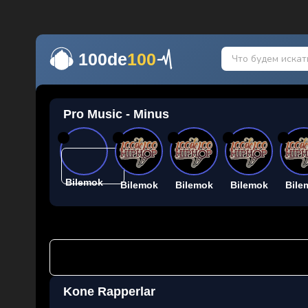
100de
100
Pro Music - Minus
26
26
26
26
26
Bilemok
Bilemok
Bilemok
Bilemok
Bile
Kone Rapperlar