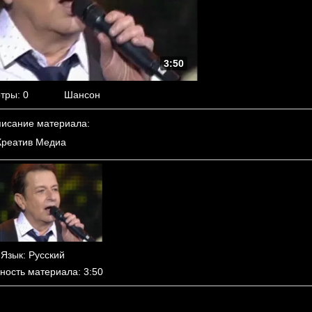
3:50
тры
: 0
Шансон
исание материала
:
Креатив Медиа
Язык
: Русский
ность материала
: 3:50