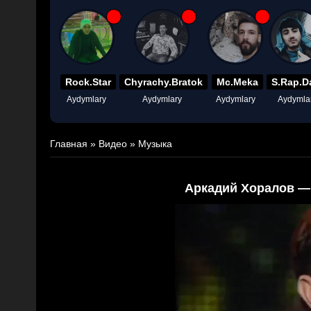
Rock.Star
Chyrachy.Bratok
Mc.Meka
S.Rap.D
Aydymlary
Aydymlary
Aydymlary
Aydymla
Главная
»
Видео
»
Музыка
Аркадий Хоралов — 