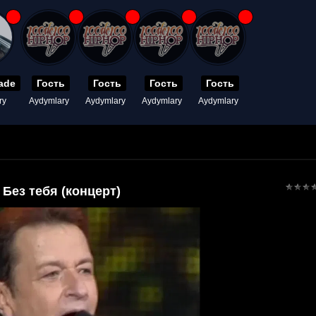
ade
Гость
Гость
Гость
Гость
ry
Aydymlary
Aydymlary
Aydymlary
Aydymlary
Без тебя (концерт)