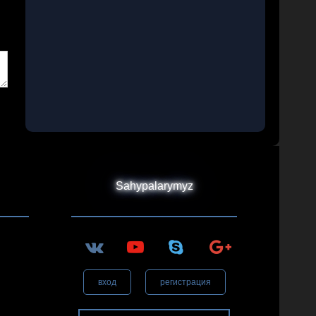
Sahypalarymyz
вход
регистрация