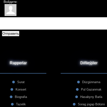
Войдите:
Отправить
Rapperlar
Diñleýjiler
Surat
Düzgünnama
Konsert
Pul Gazanmak
Biografia
Hasabyny Barla
Tazelik
Sorag jogap Bölümi