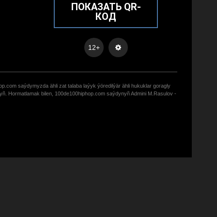
ПОКАЗАТЬ QR-
КОД
12+
op.com saýdymyzda ähli zat talaba laýyk ýöredilýär ähli hukuklar goragly
zyñ. Hormatlamak bilen, 100de100hiphop.com saýdynyñ Admini M.Rasulov -