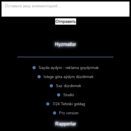
Отправить
Hyzmatlar
Sayda aydym - reklama goydyrmak
Islege göra aýdym düzdirmek
Saz düzdirmek
Studio
7/24 Tehniki goldag
Pro version
Rapperlar