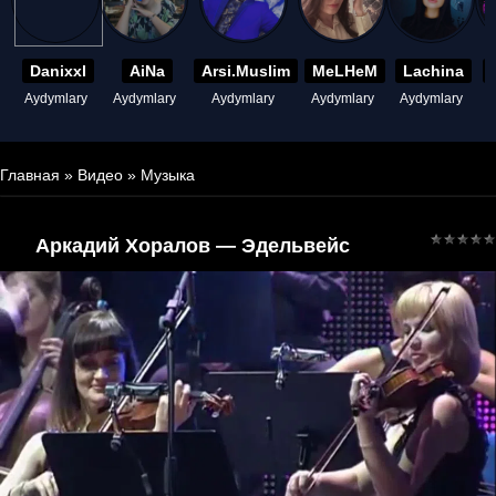
Danixxl
AiNa
Arsi.Muslim
MeLHeM
Lachina
Aydymlary
Aydymlary
Aydymlary
Aydymlary
Aydymlary
A
Главная
»
Видео
»
Музыка
Аркадий Хоралов — Эдельвейс