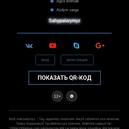
Agza Bolmak
Aýdym sarga
Sahypalarymyz
вход
регистрация
ПОКАЗАТЬ QR-КОД
12+
Biziñ maksadymyz – Ýaş rapperlary ösdürmek olaryñ zehinlerini size tanatmak,
Ýyldyz Rapperlaryñ Tazeliklerini size ýetirmek. Bellemeli zatlaryñ biri -
100de100hiphop.com saýdymyzda ähli zat talaba laýyk ýöredilýär ähli hukuklar