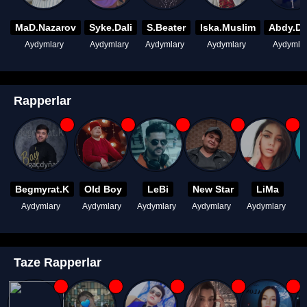
MaD.Nazarov
Syke.Dali
S.Beater
Iska.Muslim
Abdy.D
Aydymlary
Aydymlary
Aydymlary
Aydymlary
Aydymla
Rapperlar
Begmyrat.K
Old Boy
LeBi
New Star
LiMa
Aydymlary
Aydymlary
Aydymlary
Aydymlary
Aydymlary
A
Taze Rapperlar