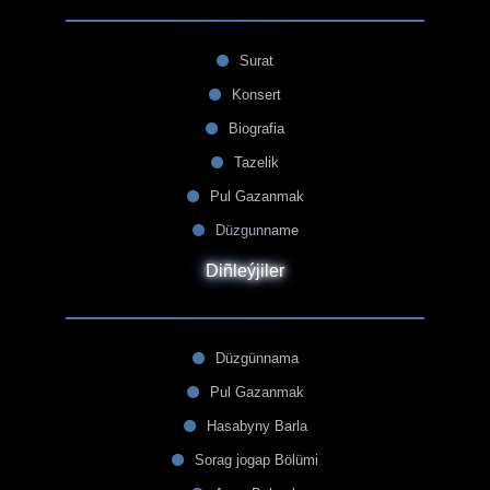
Surat
Konsert
Biografia
Tazelik
Pul Gazanmak
Düzgunname
Diñleýjiler
Düzgünnama
Pul Gazanmak
Hasabyny Barla
Sorag jogap Bölümi