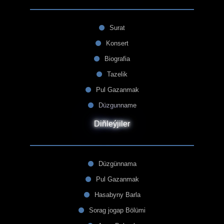
Surat
Konsert
Biografia
Tazelik
Pul Gazanmak
Düzgunname
Diñleýjiler
Düzgünnama
Pul Gazanmak
Hasabyny Barla
Sorag jogap Bölümi