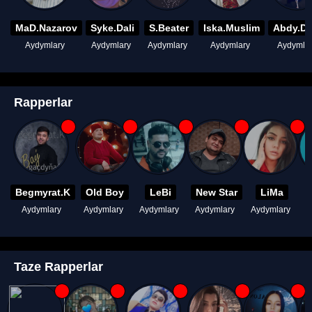
MaD.Nazarov
Syke.Dali
S.Beater
Iska.Muslim
Abdy.D
Aydymlary
Aydymlary
Aydymlary
Aydymlary
Aydymla
Rapperlar
Begmyrat.K
Old Boy
LeBi
New Star
LiMa
Aydymlary
Aydymlary
Aydymlary
Aydymlary
Aydymlary
A
Taze Rapperlar