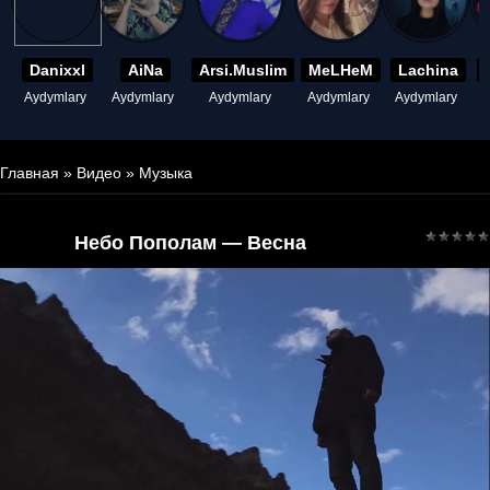
Danixxl
AiNa
Arsi.Muslim
MeLHeM
Lachina
Aydymlary
Aydymlary
Aydymlary
Aydymlary
Aydymlary
A
Главная
»
Видео
»
Музыка
Небо Пополам — Весна