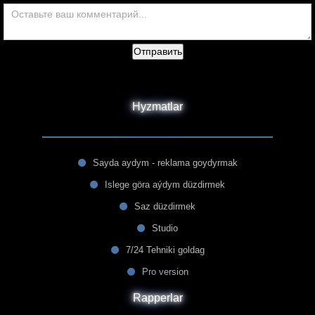
Отправить
Hyzmatlar
Sayda aydym - reklama goydyrmak
Islege göra aýdym düzdirmek
Saz düzdirmek
Studio
7/24 Tehniki goldag
Pro version
Rapperlar