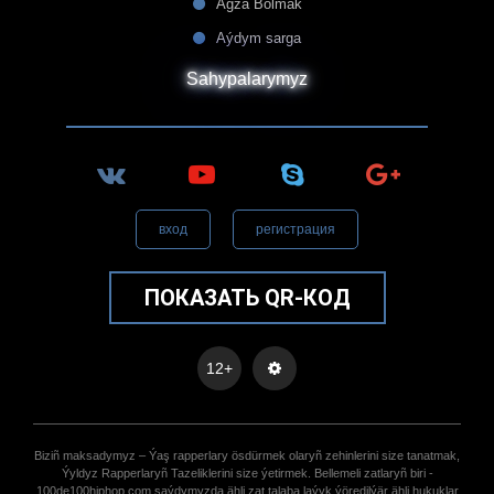
Agza Bolmak
Aýdym sarga
Sahypalarymyz
вход
регистрация
ПОКАЗАТЬ QR-КОД
12+
Biziñ maksadymyz – Ýaş rapperlary ösdürmek olaryñ zehinlerini size tanatmak,
Ýyldyz Rapperlaryñ Tazeliklerini size ýetirmek. Bellemeli zatlaryñ biri -
100de100hiphop.com saýdymyzda ähli zat talaba laýyk ýöredilýär ähli hukuklar