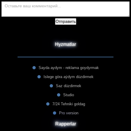
Отправить
Hyzmatlar
Sayda aydym - reklama goydyrmak
Islege göra aýdym düzdirmek
Saz düzdirmek
Studio
7/24 Tehniki goldag
Pro version
Rapperlar