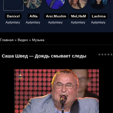
Danixxl
AiNa
Arsi.Muslim
MeLHeM
Lachina
Aydymlary
Aydymlary
Aydymlary
Aydymlary
Aydymlary
A
Главная
»
Видео
»
Музыка
Саша Швед — Дождь смывает следы