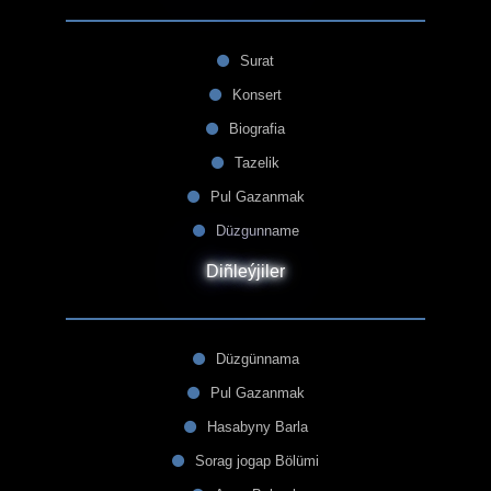
Surat
Konsert
Biografia
Tazelik
Pul Gazanmak
Düzgunname
Diñleýjiler
Düzgünnama
Pul Gazanmak
Hasabyny Barla
Sorag jogap Bölümi