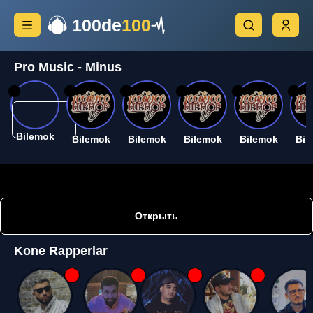
100de
100
Pro Music - Minus
26
26
26
26
26
26
Bilemok
Bilemok
Bilemok
Bilemok
Bilemok
Bil
Открыть
Kone Rapperlar