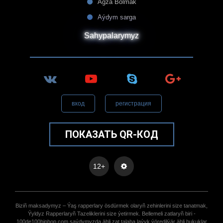
Agza Bolmak
Aýdym sarga
Sahypalarymyz
вход
регистрация
ПОКАЗАТЬ QR-КОД
12+
Biziñ maksadymyz – Ýaş rapperlary ösdürmek olaryñ zehinlerini size tanatmak,
Ýyldyz Rapperlaryñ Tazeliklerini size ýetirmek. Bellemeli zatlaryñ biri -
100de100hiphop.com saýdymyzda ähli zat talaba laýyk ýöredilýär ähli hukuklar