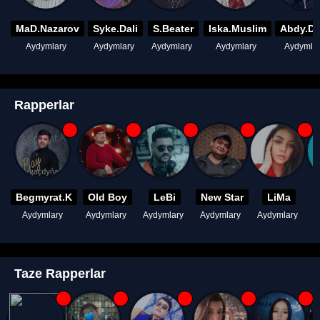
MaD.Nazarov
Syke.Dali
S.Beater
Iska.Muslim
Abdy.D
Aydymlary
Aydymlary
Aydymlary
Aydymlary
Aydymla
Rapperlar
Begmyrat.K
Old Boy
LeBi
New Star
LiMa
Aydymlary
Aydymlary
Aydymlary
Aydymlary
Aydymlary
A
Taze Rapperlar