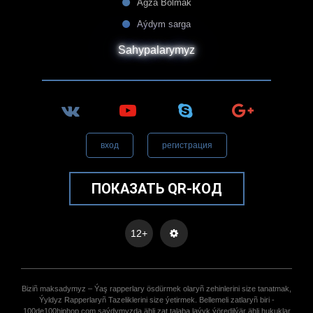
Agza Bolmak
Aýdym sarga
Sahypalarymyz
вход
регистрация
ПОКАЗАТЬ QR-КОД
12+
Biziñ maksadymyz – Ýaş rapperlary ösdürmek olaryñ zehinlerini size tanatmak,
Ýyldyz Rapperlaryñ Tazeliklerini size ýetirmek. Bellemeli zatlaryñ biri -
100de100hiphop.com saýdymyzda ähli zat talaba laýyk ýöredilýär ähli hukuklar