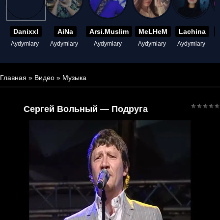
Danixxl
AiNa
Arsi.Muslim
MeLHeM
Lachina
Aydymlary
Aydymlary
Aydymlary
Aydymlary
Aydymlary
A
Главная
»
Видео
»
Музыка
Сергей Вольный — Подруга