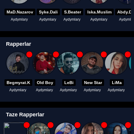
MaD.Nazarov
Syke.Dali
S.Beater
Iska.Muslim
Abdy.D
Aydymlary
Aydymlary
Aydymlary
Aydymlary
Aydymla
Rapperlar
Begmyrat.K
Old Boy
LeBi
New Star
LiMa
Aydymlary
Aydymlary
Aydymlary
Aydymlary
Aydymlary
A
Taze Rapperlar