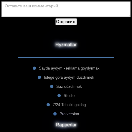
Отправить
Hyzmatlar
Sayda aydym - reklama goydyrmak
Islege göra aýdym düzdirmek
Saz düzdirmek
Studio
7/24 Tehniki goldag
Pro version
Rapperlar