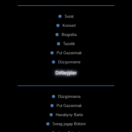
Surat
Konsert
Biografia
Tazelik
Pul Gazanmak
Düzgunname
Diñleýjiler
Düzgünnama
Pul Gazanmak
Hasabyny Barla
Sorag jogap Bölümi