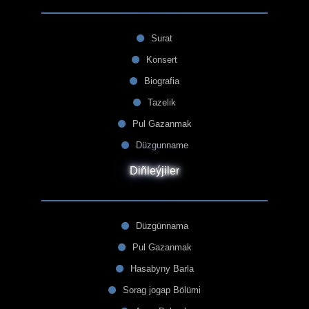
Surat
Konsert
Biografia
Tazelik
Pul Gazanmak
Düzgunname
Diñleýjiler
Düzgünnama
Pul Gazanmak
Hasabyny Barla
Sorag jogap Bölümi