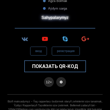
Agza Bolmak
Aýdym sarga
Sahypalarymyz
вход
регистрация
ПОКАЗАТЬ QR-КОД
12+
Biziñ maksadymyz – Ýaş rapperlary ösdürmek olaryñ zehinlerini size tanatmak,
Ýyldyz Rapperlaryñ Tazeliklerini size ýetirmek. Bellemeli zatlaryñ biri -
100de100hiphop.com saýdymyzda ähli zat talaba laýyk ýöredilýär ähli hukuklar