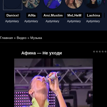
Danixxl
AiNa
Arsi.Muslim
MeLHeM
Lachina
Aydymlary
Aydymlary
Aydymlary
Aydymlary
Aydymlary
A
Главная
»
Видео
»
Музыка
Афина — Не уходи