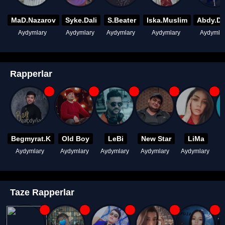
MaD.Nazarov
Syke.Dali
S.Beater
Iska.Muslim
Abdy.D
Aydymlary
Aydymlary
Aydymlary
Aydymlary
Aydymla
Rapperlar
Begmyrat.K
Old Boy
LeBi
New Star
LiMa
Aydymlary
Aydymlary
Aydymlary
Aydymlary
Aydymlary
A
Taze Rapperlar