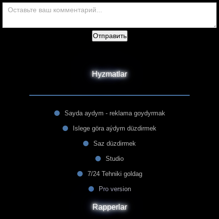
Отправить
Hyzmatlar
Sayda aydym - reklama goydyrmak
Islege göra aýdym düzdirmek
Saz düzdirmek
Studio
7/24 Tehniki goldag
Pro version
Rapperlar