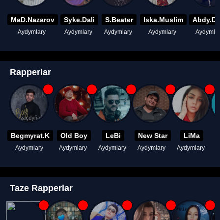
MaD.Nazarov
Syke.Dali
S.Beater
Iska.Muslim
Abdy.D
Aydymlary
Aydymlary
Aydymlary
Aydymlary
Aydymla
Rapperlar
Begmyrat.K
Old Boy
LeBi
New Star
LiMa
Aydymlary
Aydymlary
Aydymlary
Aydymlary
Aydymlary
A
Taze Rapperlar