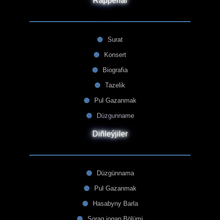
Rapperlar
Surat
Konsert
Biografia
Tazelik
Pul Gazanmak
Düzgunname
Diñleýjiler
Düzgünnama
Pul Gazanmak
Hasabyny Barla
Sorag jogap Bölümi