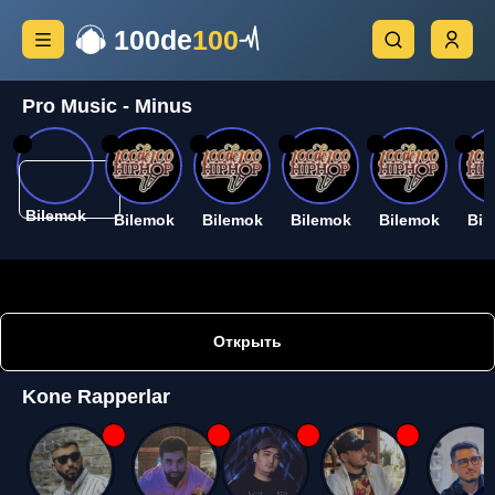
100de
100
Pro Music - Minus
26
26
26
26
26
26
Bilemok
Bilemok
Bilemok
Bilemok
Bilemok
Bil
Открыть
Kone Rapperlar