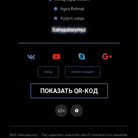
Agza Bolmak
Aýdym sarga
Sahypalarymyz
вход
регистрация
ПОКАЗАТЬ QR-КОД
12+
Biziñ maksadymyz – Ýaş rapperlary ösdürmek olaryñ zehinlerini size tanatmak,