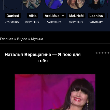
Danixxl
AiNa
Arsi.Muslim
MeLHeM
Lachina
Aydymlary
Aydymlary
Aydymlary
Aydymlary
Aydymlary
A
Главная
»
Видео
»
Музыка
Наталья Верещагина — Я пою для
тебя