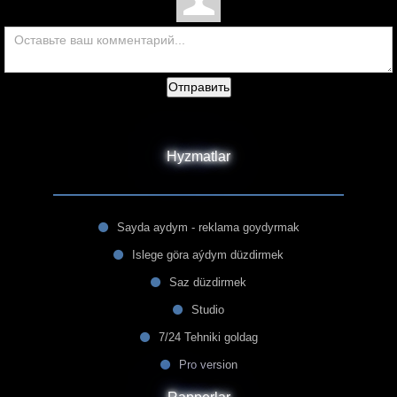
Отправить
Hyzmatlar
Sayda aydym - reklama goydyrmak
Islege göra aýdym düzdirmek
Saz düzdirmek
Studio
7/24 Tehniki goldag
Pro version