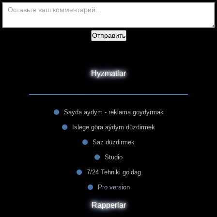
Отправить
Hyzmatlar
Sayda aydym - reklama goydyrmak
Islege göra aýdym düzdirmek
Saz düzdirmek
Studio
7/24 Tehniki goldag
Pro version
Rapperlar