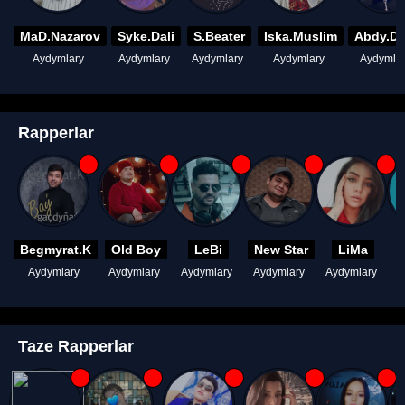
MaD.Nazarov
Syke.Dali
S.Beater
Iska.Muslim
Abdy.D
Aydymlary
Aydymlary
Aydymlary
Aydymlary
Aydymla
Rapperlar
Begmyrat.K
Old Boy
LeBi
New Star
LiMa
Aydymlary
Aydymlary
Aydymlary
Aydymlary
Aydymlary
A
Taze Rapperlar