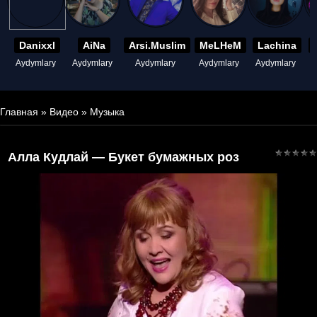
Danixxl
AiNa
Arsi.Muslim
MeLHeM
Lachina
Aydymlary
Aydymlary
Aydymlary
Aydymlary
Aydymlary
A
Главная
»
Видео
»
Музыка
Алла Кудлай — Букет бумажных роз