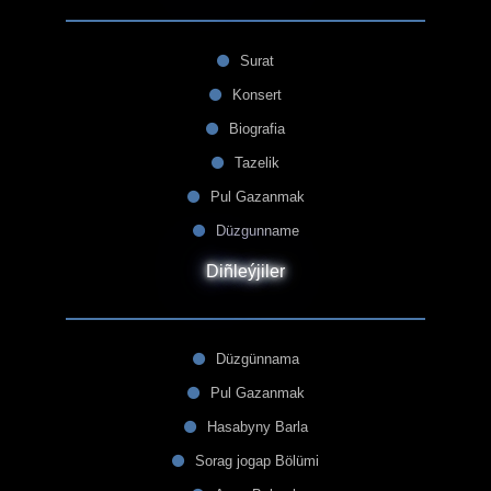
Surat
Konsert
Biografia
Tazelik
Pul Gazanmak
Düzgunname
Diñleýjiler
Düzgünnama
Pul Gazanmak
Hasabyny Barla
Sorag jogap Bölümi