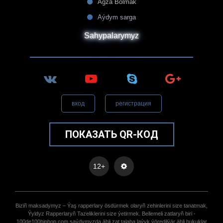
Agza Bolmak
Aýdym sarga
Sahypalarymyz
вход
регистрация
ПОКАЗАТЬ QR-КОД
12+
Biziñ maksadymyz – Ýaş rapperlary ösdürmek olaryñ zehinlerini size tanatmak,
Ýyldyz Rapperlaryñ Tazeliklerini size ýetirmek. Bellemeli zatlaryñ biri -
100de100hiphop.com saýdymyzda ähli zat talaba laýyk ýöredilýär ähli hukuklar