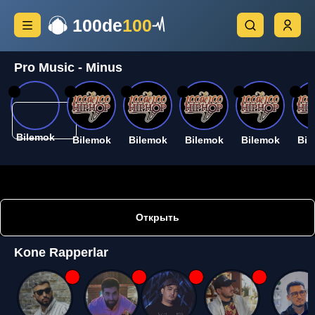
100de
100
Pro Music - Minus
26
26
26
26
26
26
Bilemok
Bilemok
Bilemok
Bilemok
Bilemok
Bil
Открыть
Kone Rapperlar