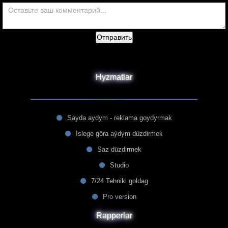
Отправить
Hyzmatlar
Sayda aydym - reklama goydyrmak
Islege göra aýdym düzdirmek
Saz düzdirmek
Studio
7/24 Tehniki goldag
Pro version
Rapperlar