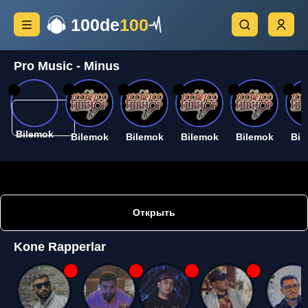
100de
100
Pro Music - Minus
26
26
26
26
26
26
Bilemok
Bilemok
Bilemok
Bilemok
Bilemok
Bil
Открыть
Kone Rapperlar