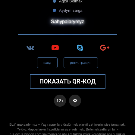
Agza Bolmak
Aýdym sarga
Sahypalarymyz
вход
регистрация
ПОКАЗАТЬ QR-КОД
12+
Biziñ maksadymyz – Ýaş rapperlary ösdürmek olaryñ zehinlerini size tanatmak,
Ýyldyz Rapperlaryñ Tazeliklerini size ýetirmek. Bellemeli zatlaryñ biri -
100de100hiphop.com saýdymyzda ähli zat talaba laýyk ýöredilýär ähli hukuklar