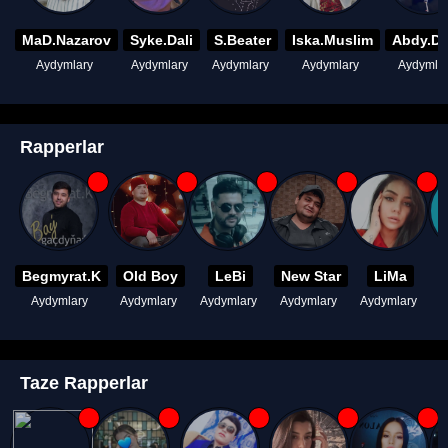
MaD.Nazarov
Syke.Dali
S.Beater
Iska.Muslim
Abdy.D
Aydymlary
Aydymlary
Aydymlary
Aydymlary
Aydymla
Rapperlar
Begmyrat.K
Old Boy
LeBi
New Star
LiMa
Aydymlary
Aydymlary
Aydymlary
Aydymlary
Aydymlary
A
Taze Rapperlar