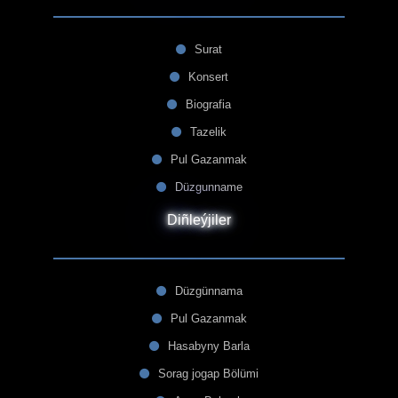
Surat
Konsert
Biografia
Tazelik
Pul Gazanmak
Düzgunname
Diñleýjiler
Düzgünnama
Pul Gazanmak
Hasabyny Barla
Sorag jogap Bölümi