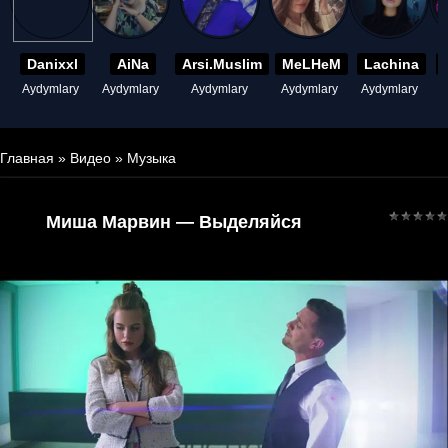
Danixxl
AiNa
Arsi.Muslim
MeLHeM
Lachina
Aydymlary
Aydymlary
Aydymlary
Aydymlary
Aydymlary
A
Главная
»
Видео
»
Музыка
Миша Марвин — Выделяйся