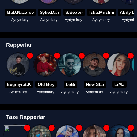
MaD.Nazarov
Syke.Dali
S.Beater
Iska.Muslim
Abdy.D
Aydymlary
Aydymlary
Aydymlary
Aydymlary
Aydymla
Rapperlar
Begmyrat.K
Old Boy
LeBi
New Star
LiMa
Aydymlary
Aydymlary
Aydymlary
Aydymlary
Aydymlary
A
Taze Rapperlar