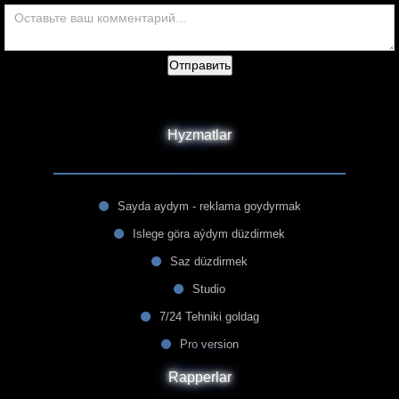
Отправить
Hyzmatlar
Sayda aydym - reklama goydyrmak
Islege göra aýdym düzdirmek
Saz düzdirmek
Studio
7/24 Tehniki goldag
Pro version
Rapperlar