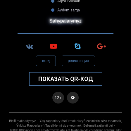
Agza Bolmak
Aýdym sarga
Sahypalarymyz
вход
регистрация
ПОКАЗАТЬ QR-КОД
12+
Biziñ maksadymyz – Ýaş rapperlary ösdürmek olaryñ zehinlerini size tanatmak,
Ýyldyz Rapperlaryñ Tazeliklerini size ýetirmek. Bellemeli zatlaryñ biri -
100de100hiphop.com saýdymyzda ähli zat talaba laýyk ýöredilýär ähli hukuklar