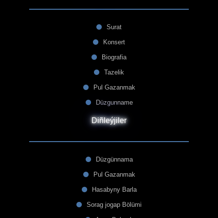
Surat
Konsert
Biografia
Tazelik
Pul Gazanmak
Düzgunname
Diñleýjiler
Düzgünnama
Pul Gazanmak
Hasabyny Barla
Sorag jogap Bölümi