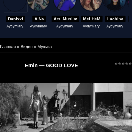
Danixxl
AiNa
Arsi.Muslim
MeLHeM
Lachina
Aydymlary
Aydymlary
Aydymlary
Aydymlary
Aydymlary
A
Главная
»
Видео
»
Музыка
Emin — GOOD LOVE