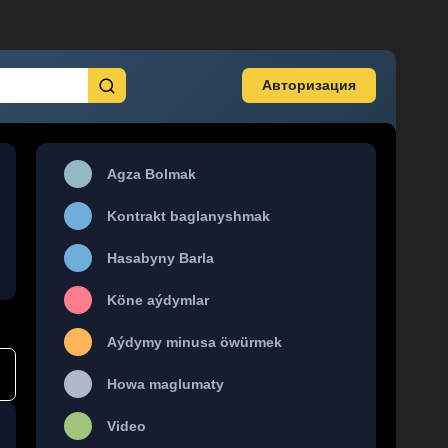
Авторизация
Agza Bolmak
Kontrakt baglanyshmak
Hasabyny Barla
Köne aýdymlar
Aýdymy minusa öwürmek
Howa maglumaty
Video