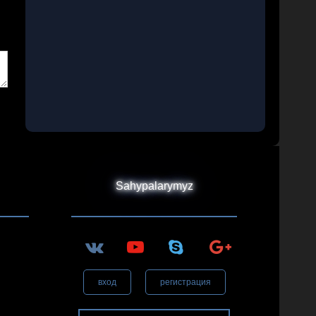
Sahypalarymyz
вход
регистрация