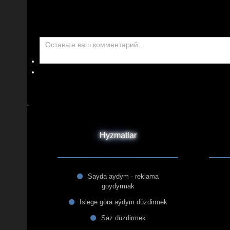
Hyzmatlar
Sayda aydym - reklama
goydyrmak
Islege göra aýdym düzdirmek
Saz düzdirmek