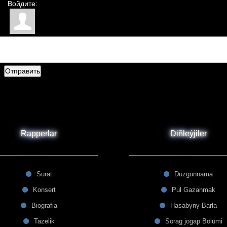
Войдите:
Отправить
Rapperlar
Diñleýjiler
Surat
Düzgünnama
Konsert
Pul Gazanmak
Biografia
Hasabyny Barla
Tazelik
Sorag jogap Bölümi