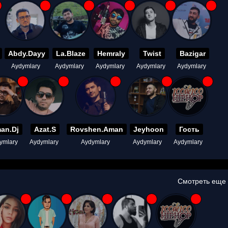
Abdy.Dayy
La.Blaze
Hemraly
Twist
Bazigar
Aydymlary
Aydymlary
Aydymlary
Aydymlary
Aydymlary
an.Dj
Azat.S
Rovshen.Aman
Jeyhoon
Гость
ymlary
Aydymlary
Aydymlary
Aydymlary
Aydymlary
Смотреть еще