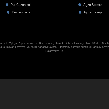
Pul Gazanmak
Agza Bolmak
Düzgunname
Aýdym sarga
tmak, Ýyldyz Rapperlaryñ Tazeliklerini size ýetirmek. Bellemeli zatlaryñ biri - 100de100hiph
de düşümeýän zadyñyz, ýa-da bir näsazlyk çyksa , Hokmany suratda admin M.Rasulov-a ýa
Haladyñmy Hä.
uCoz