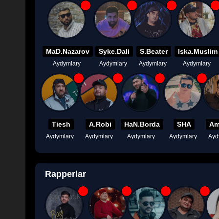
MaD.Nazarov
Syke.Dali
S.Beater
Iska.Muslim
Aydymlary
Aydymlary
Aydymlary
Aydymlary
Tiesh
A.Robi
HaN.Borda
SHA
Am
Aydymlary
Aydymlary
Aydymlary
Aydymlary
Ayd
Rapperlar