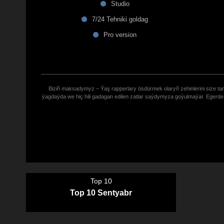
Studio
7/24 Tehniki goldag
Pro version
Biziñ maksadymyz – Ýaş rapperlary ösdürmek olaryñ zehinlerini size tana
ýagdaýda we hiç hili gadagan edilen zatlar saýdymyza goýulmaýar. Eger
Top 10
Top 10 Sentyabr