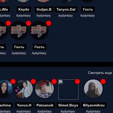
LiMa
Keydx
Guljan.B
Tanysx.Dal
Гость
dymlary
Aydymlary
Aydymlary
Aydymlary
Aydymlary
сть
Гость
Гость
lary
Aydymlary
Aydymlary
Смотреть еще
achina
Yunus.H
Patsancik
Street.Boys
BilyanmArzu
dymlary
Aydymlary
Aydymlary
Aydymlary
Aydymlary