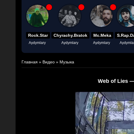
Rock.Star
Chyrachy.Bratok
Mc.Meka
S.Rap.D
Aydymlary
Aydymlary
Aydymlary
Aydymla
Главная
»
Видео
»
Музыка
Web of Lies —