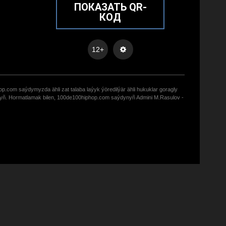
ПОКАЗАТЬ QR-
КОД
12+
op.com saýdymyzda ähli zat talaba laýyk ýöredilýär ähli hukuklar goragly
zyñ. Hormatlamak bilen, 100de100hiphop.com saýdynyñ Admini M.Rasulov -