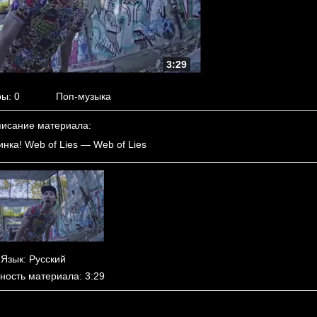
3:29
ры
: 0
Поп-музыка
исание материала
:
нка! Web of Lies — Web of Lies
Язык
: Русский
ность материала
: 3:29