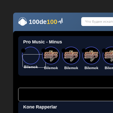
100de
100
Pro Music - Minus
26
26
26
26
26
Bilemok
Bilemok
Bilemok
Bilemok
Bile
Kone Rapperlar