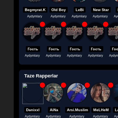
Begmyrat.K
Old Boy
LeBi
New Star
Aydymlary
Aydymlary
Aydymlary
Aydymlary
Ay
Гость
Гость
Гость
Гость
Го
Aydymlary
Aydymlary
Aydymlary
Aydymlary
Aydym
Taze Rapperlar
Danixxl
AiNa
Arsi.Muslim
MeLHeM
L
Aydymlary
Aydymlary
Aydymlary
Aydymlary
Ay