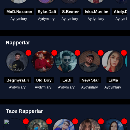
MaD.Nazarov
Syke.Dali
S.Beater
Iska.Muslim
Abdy.D
Aydymlary
Aydymlary
Aydymlary
Aydymlary
Aydymla
Rapperlar
Begmyrat.K
Old Boy
LeBi
New Star
LiMa
Aydymlary
Aydymlary
Aydymlary
Aydymlary
Aydymlary
A
Taze Rapperlar