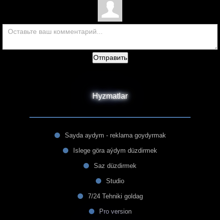
Отправить
Hyzmatlar
Sayda aydym - reklama goydyrmak
Islege göra aýdym düzdirmek
Saz düzdirmek
Studio
7/24 Tehniki goldag
Pro version