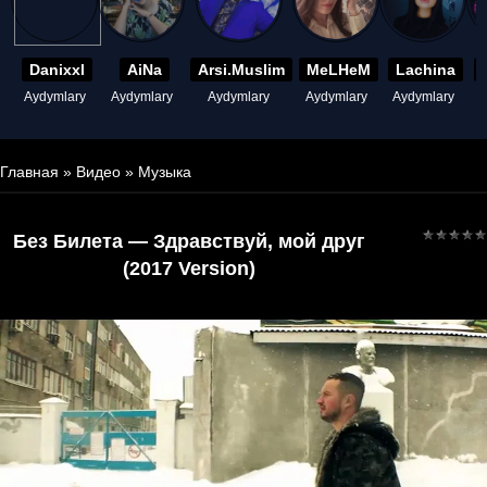
Danixxl
AiNa
Arsi.Muslim
MeLHeM
Lachina
Aydymlary
Aydymlary
Aydymlary
Aydymlary
Aydymlary
A
Главная
»
Видео
»
Музыка
Без Билета — Здравствуй, мой друг
(2017 Version)