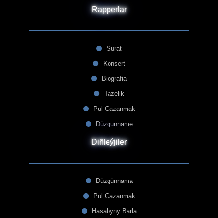
Rapperlar
Surat
Konsert
Biografia
Tazelik
Pul Gazanmak
Düzgunname
Diñleýjiler
Düzgünnama
Pul Gazanmak
Hasabyny Barla