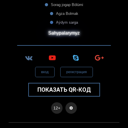
Sorag jogap Bölümi
Agza Bolmak
Aýdym sarga
Sahypalarymyz
вход
регистрация
ПОКАЗАТЬ QR-КОД
12+