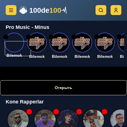
100de
100
Pro Music - Minus
26
26
26
26
26
26
Bilemok
Bilemok
Bilemok
Bilemok
Bilemok
Bil
Открыть
Kone Rapperlar