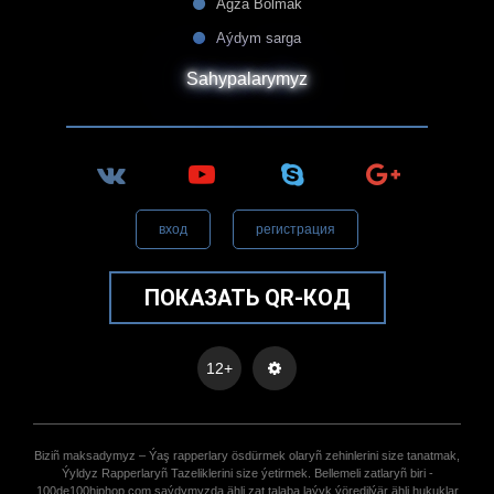
Agza Bolmak
Aýdym sarga
Sahypalarymyz
вход
регистрация
ПОКАЗАТЬ QR-КОД
12+
Biziñ maksadymyz – Ýaş rapperlary ösdürmek olaryñ zehinlerini size tanatmak,
Ýyldyz Rapperlaryñ Tazeliklerini size ýetirmek. Bellemeli zatlaryñ biri -
100de100hiphop.com saýdymyzda ähli zat talaba laýyk ýöredilýär ähli hukuklar