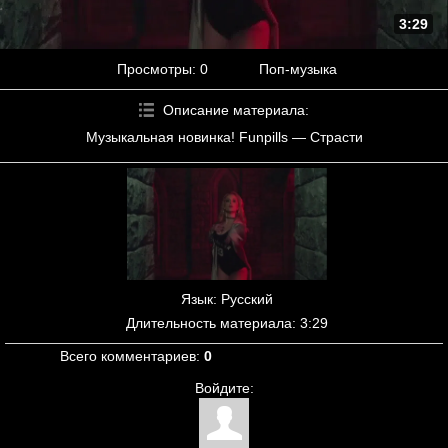
3:29
Просмотры
: 0
Поп-музыка
Описание материала
:
Музыкальная новинка! Funpills — Страсти
Язык
: Русский
Длительность материала
: 3:29
Всего комментариев
:
0
Войдите: