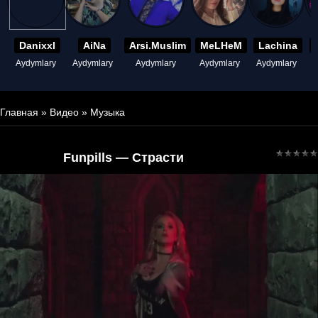
Danixxl
AiNa
Arsi.Muslim
MeLHeM
Lachina
Aydymlary
Aydymlary
Aydymlary
Aydymlary
Aydymlary
A
Главная
»
Видео
»
Музыка
Funpills — Страсти