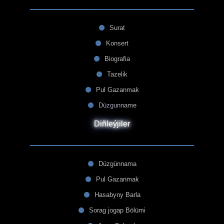
Surat
Konsert
Biografia
Tazelik
Pul Gazanmak
Düzgunname
Diñleýjiler
Düzgünnama
Pul Gazanmak
Hasabyny Barla
Sorag jogap Bölümi