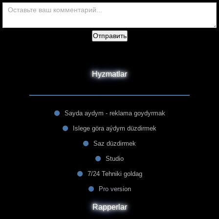
Отправить
Hyzmatlar
Sayda aydym - reklama goydyrmak
Islege göra aýdym düzdirmek
Saz düzdirmek
Studio
7/24 Tehniki goldag
Pro version
Rapperlar