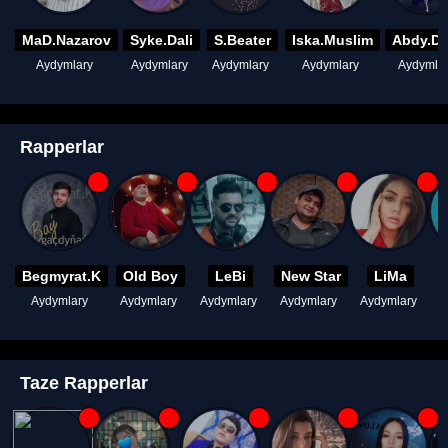
MaD.Nazarov
Syke.Dali
S.Beater
Iska.Muslim
Abdy.D
Aydymlary
Aydymlary
Aydymlary
Aydymlary
Aydymla
Rapperlar
Begmyrat.K
Old Boy
LeBi
New Star
LiMa
Aydymlary
Aydymlary
Aydymlary
Aydymlary
Aydymlary
A
Taze Rapperlar