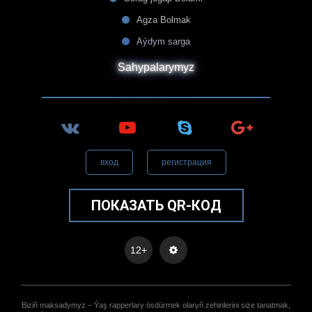
Agza Bolmak
Aýdym sarga
Sahypalarymyz
вход
регистрация
ПОКАЗАТЬ QR-КОД
12+
Biziñ maksadymyz – Ýaş rapperlary ösdürmek olaryñ zehinlerini size tanatmak,