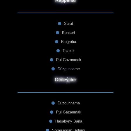
Rapperlar
Surat
Konsert
Biografia
Tazelik
Pul Gazanmak
Düzgunname
Diñleýjiler
Düzgünnama
Pul Gazanmak
Hasabyny Barla
Sorag jogap Bölümi