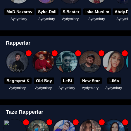
MaD.Nazarov
Syke.Dali
S.Beater
Iska.Muslim
Abdy.D
Aydymlary
Aydymlary
Aydymlary
Aydymlary
Aydymla
Rapperlar
Begmyrat.K
Old Boy
LeBi
New Star
LiMa
Aydymlary
Aydymlary
Aydymlary
Aydymlary
Aydymlary
A
Taze Rapperlar