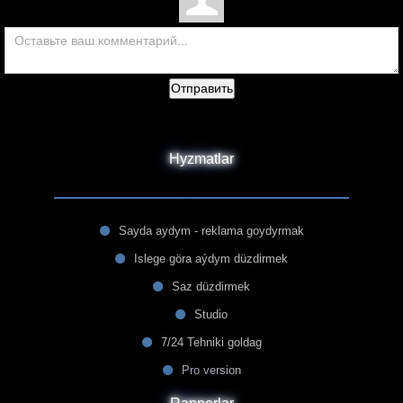
Отправить
Hyzmatlar
Sayda aydym - reklama goydyrmak
Islege göra aýdym düzdirmek
Saz düzdirmek
Studio
7/24 Tehniki goldag
Pro version