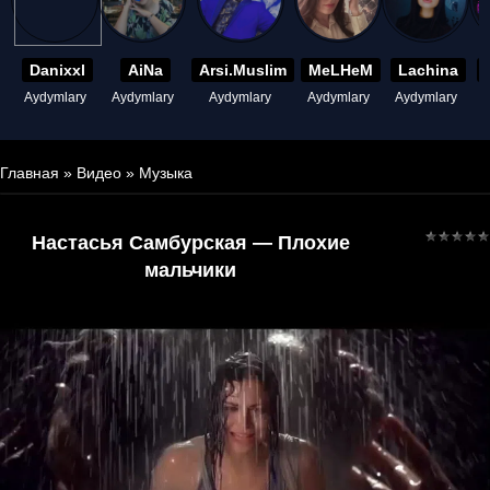
Danixxl
AiNa
Arsi.Muslim
MeLHeM
Lachina
Aydymlary
Aydymlary
Aydymlary
Aydymlary
Aydymlary
A
Главная
»
Видео
»
Музыка
Настасья Самбурская — Плохие
мальчики