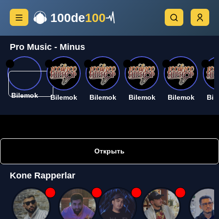
100de
100
Pro Music - Minus
26
26
26
26
26
26
Bilemok
Bilemok
Bilemok
Bilemok
Bilemok
Bil
Открыть
Kone Rapperlar