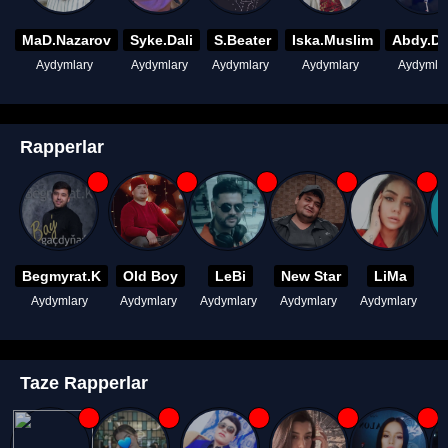
MaD.Nazarov
Syke.Dali
S.Beater
Iska.Muslim
Abdy.D
Aydymlary
Aydymlary
Aydymlary
Aydymlary
Aydymla
Rapperlar
Begmyrat.K
Old Boy
LeBi
New Star
LiMa
Aydymlary
Aydymlary
Aydymlary
Aydymlary
Aydymlary
A
Taze Rapperlar