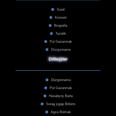
Surat
Konsert
Biografia
Tazelik
Pul Gazanmak
Düzgunname
Diñleýjiler
Düzgünnama
Pul Gazanmak
Hasabyny Barla
Sorag jogap Bölümi
Agza Bolmak