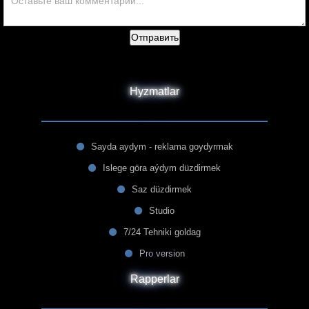
Отправить
Hyzmatlar
Sayda aydym - reklama goydyrmak
Islege göra aýdym düzdirmek
Saz düzdirmek
Studio
7/24 Tehniki goldag
Pro version
Rapperlar