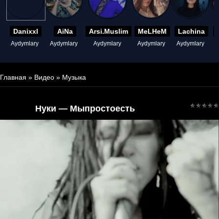
Danixxl
AiNa
Arsi.Muslim
MeLHeM
Lachina
Aydymlary
Aydymlary
Aydymlary
Aydymlary
Aydymlary
A
Главная
»
Видео
»
Музыка
Нуки — Мыпростоесть