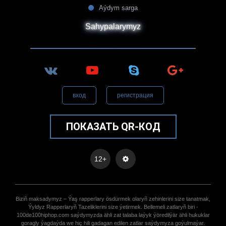
Aýdym sarga
Sahypalarymyz
вход
регистрация
ПОКАЗАТЬ QR-КОД
12+
Biziñ maksadymyz – Ýaş rapperlary ösdürmek olaryñ zehinlerini size tanatmak,
Ýyldyz Rapperlaryñ Tazeliklerini size ýetirmek. Bellemeli zatlaryñ biri -
100de100hiphop.com saýdymyzda ähli zat talaba laýyk ýöredilýär ähli hukuklar
goragly ýagdaýda we hiç hili gadagan edilen zatlar saýdymyza goýulmaýar.