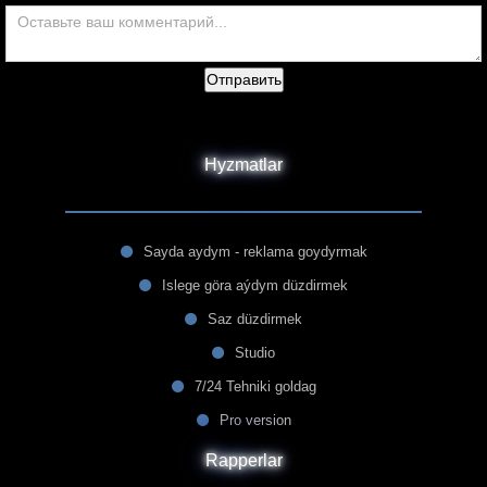
Отправить
Hyzmatlar
Sayda aydym - reklama goydyrmak
Islege göra aýdym düzdirmek
Saz düzdirmek
Studio
7/24 Tehniki goldag
Pro version
Rapperlar