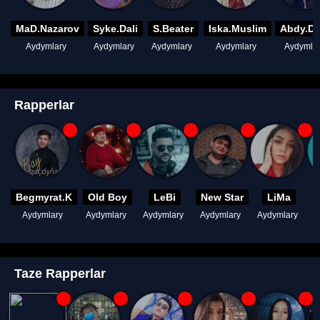
MaD.Nazarov
Syke.Dali
S.Beater
Iska.Muslim
Abdy.D
Aydymlary
Aydymlary
Aydymlary
Aydymlary
Aydymla
Rapperlar
Begmyrat.K
Old Boy
LeBi
New Star
LiMa
Aydymlary
Aydymlary
Aydymlary
Aydymlary
Aydymlary
A
Taze Rapperlar