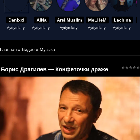
Danixxl
AiNa
Arsi.Muslim
MeLHeM
Lachina
Aydymlary
Aydymlary
Aydymlary
Aydymlary
Aydymlary
A
Главная
»
Видео
»
Музыка
Борис Драгилев — Конфеточки драже