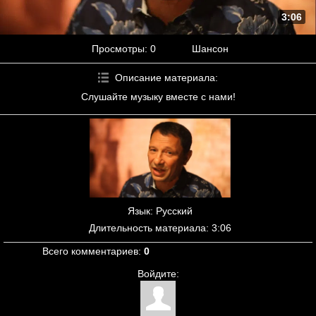
3:06
Просмотры
: 0
Шансон
Описание материала
:
Слушайте музыку вместе с нами!
Язык
: Русский
Длительность материала
: 3:06
Всего комментариев
:
0
Войдите: