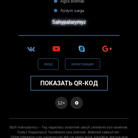
Agza Bolmak
Aýdym sarga
Sahypalarymyz
вход
регистрация
ПОКАЗАТЬ QR-КОД
12+
Biziñ maksadymyz – Ýaş rapperlary ösdürmek olaryñ zehinlerini size tanatmak,
Ýyldyz Rapperlaryñ Tazeliklerini size ýetirmek. Bellemeli zatlaryñ biri -
100de100hiphop.com saýdymyzda ähli zat talaba laýyk ýöredilýär ähli hukuklar