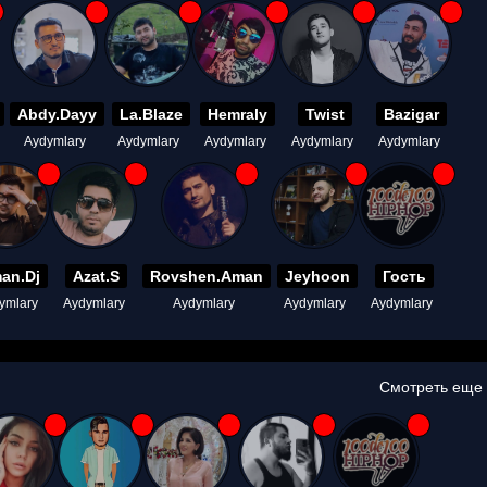
Abdy.Dayy
La.Blaze
Hemraly
Twist
Bazigar
Aydymlary
Aydymlary
Aydymlary
Aydymlary
Aydymlary
an.Dj
Azat.S
Rovshen.Aman
Jeyhoon
Гость
ymlary
Aydymlary
Aydymlary
Aydymlary
Aydymlary
Смотреть еще