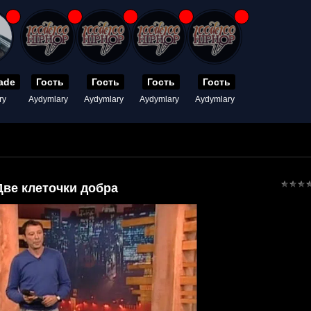
ade
Гость
Гость
Гость
Гость
ry
Aydymlary
Aydymlary
Aydymlary
Aydymlary
ве клеточки добра