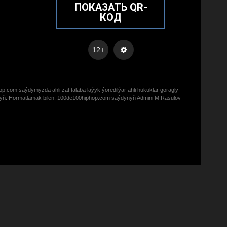
ПОКАЗАТЬ QR-
КОД
12+
op.com saýdymyzda ähli zat talaba laýyk ýöredilýär ähli hukuklar goragly
zyñ. Hormatlamak bilen, 100de100hiphop.com saýdynyñ Admini M.Rasulov -