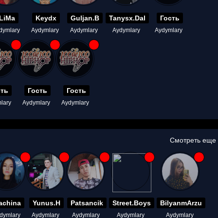
LiMa
Keydx
Guljan.B
Tanysx.Dal
Гость
dymlary
Aydymlary
Aydymlary
Aydymlary
Aydymlary
сть
Гость
Гость
lary
Aydymlary
Aydymlary
Смотреть еще
achina
Yunus.H
Patsancik
Street.Boys
BilyanmArzu
dymlary
Aydymlary
Aydymlary
Aydymlary
Aydymlary