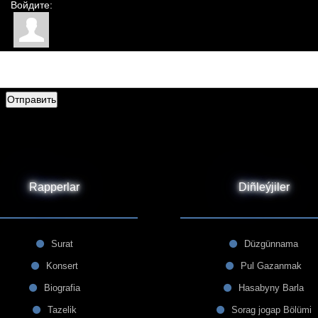
Войдите:
Отправить
Rapperlar
Diñleýjiler
Surat
Düzgünnama
Konsert
Pul Gazanmak
Biografia
Hasabyny Barla
Tazelik
Sorag jogap Bölümi