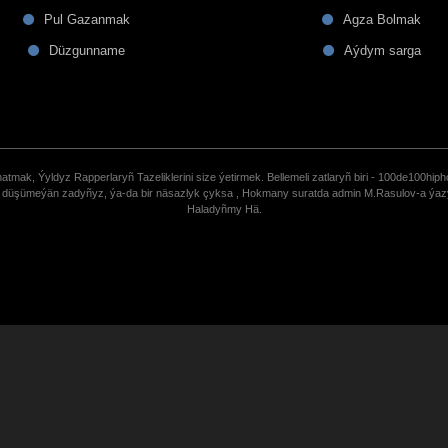
Pul Gazanmak
Agza Bolmak
Düzgunname
Aýdym sarga
tmak, Ýyldyz Rapperlaryñ Tazeliklerini size ýetirmek. Bellemeli zatlaryñ biri - 100de100hiph
de düşümeýän zadyñyz, ýa-da bir näsazlyk çyksa , Hokmany suratda admin M.Rasulov-a ýa
Haladyñmy Hä.
uCoz