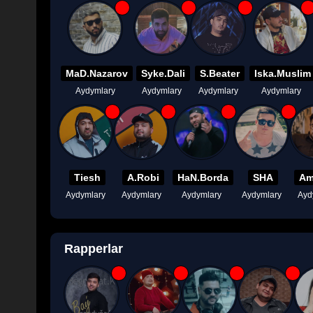
MaD.Nazarov
Syke.Dali
S.Beater
Iska.Muslim
Aydymlary
Aydymlary
Aydymlary
Aydymlary
Tiesh
A.Robi
HaN.Borda
SHA
Am
Aydymlary
Aydymlary
Aydymlary
Aydymlary
Ayd
Rapperlar