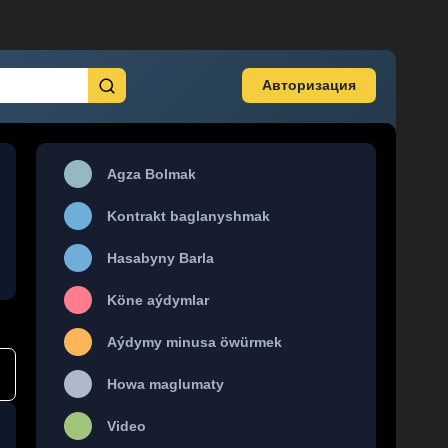
Авторизация
Agza Bolmak
Kontrakt baglanyshmak
Hasabyny Barla
Köne aýdymlar
Aýdymy minusa öwürmek
Howa maglumaty
Video