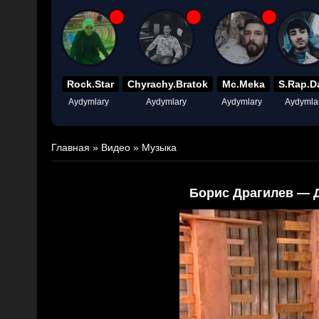
Rock.Star
Chyrachy.Bratok
Mc.Meka
S.Rap.D
Aydymlary
Aydymlary
Aydymlary
Aydymla
Главная
»
Видео
»
Музыка
Борис Драгилев — Д