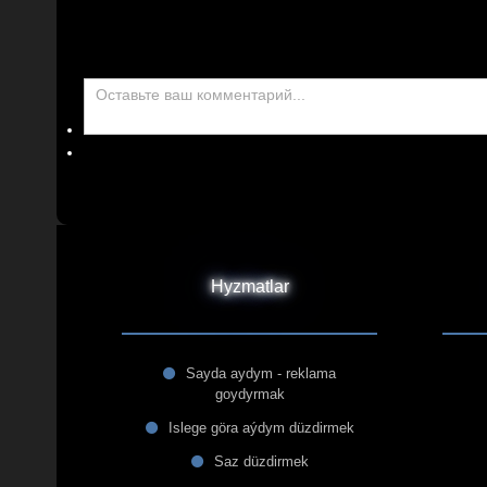
Hyzmatlar
Sayda aydym - reklama
goydyrmak
Islege göra aýdym düzdirmek
Saz düzdirmek