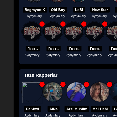
Begmyrat.K
Old Boy
LeBi
New Star
Aydymlary
Aydymlary
Aydymlary
Aydymlary
Ay
Гость
Гость
Гость
Гость
Го
Aydymlary
Aydymlary
Aydymlary
Aydymlary
Aydym
Taze Rapperlar
Danixxl
AiNa
Arsi.Muslim
MeLHeM
L
Aydymlary
Aydymlary
Aydymlary
Aydymlary
Ay