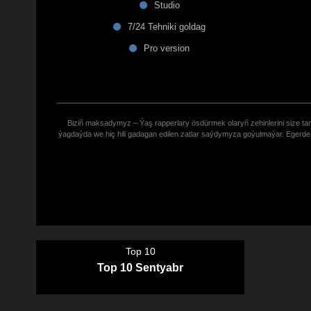
Studio
7/24 Tehniki goldag
Pro version
Biziñ maksadymyz – Ýaş rapperlary ösdürmek olaryñ zehinlerini size tana
ýagdaýda we hiç hili gadagan edilen zatlar saýdymyza goýulmaýar. Eger
Top 10
Top 10 Sentyabr