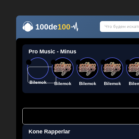
100de
100
Pro Music - Minus
26
26
26
26
26
Bilemok
Bilemok
Bilemok
Bilemok
Bile
Kone Rapperlar