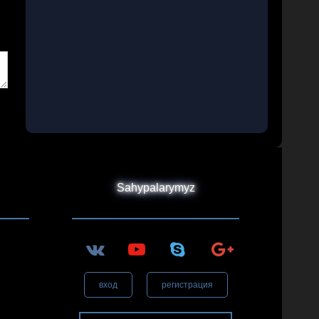
Sahypalarymyz
вход
регистрация