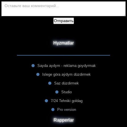
Отправить
Hyzmatlar
Sayda aydym - reklama goydyrmak
Islege göra aýdym düzdirmek
Saz düzdirmek
Studio
7/24 Tehniki goldag
Pro version
Rapperlar