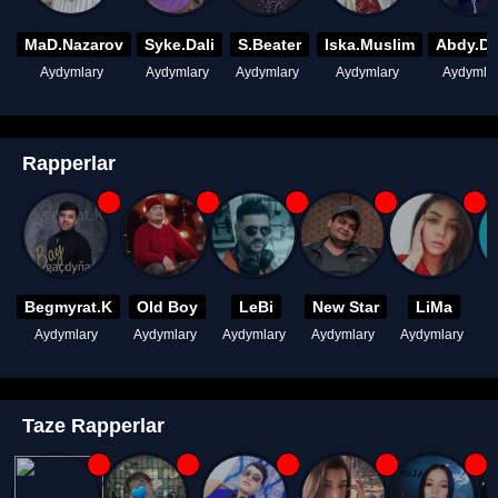
MaD.Nazarov
Syke.Dali
S.Beater
Iska.Muslim
Abdy.D
Aydymlary
Aydymlary
Aydymlary
Aydymlary
Aydymla
Rapperlar
Begmyrat.K
Old Boy
LeBi
New Star
LiMa
Aydymlary
Aydymlary
Aydymlary
Aydymlary
Aydymlary
A
Taze Rapperlar