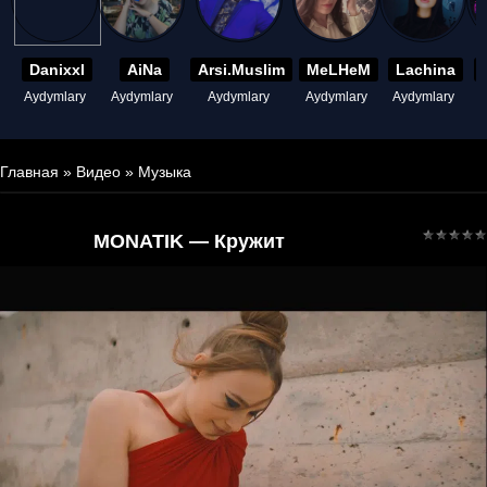
Danixxl
AiNa
Arsi.Muslim
MeLHeM
Lachina
Aydymlary
Aydymlary
Aydymlary
Aydymlary
Aydymlary
A
Главная
»
Видео
»
Музыка
MONATIK — Кружит