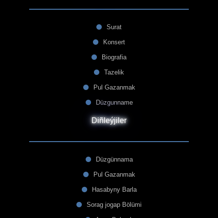
Surat
Konsert
Biografia
Tazelik
Pul Gazanmak
Düzgunname
Diñleýjiler
Düzgünnama
Pul Gazanmak
Hasabyny Barla
Sorag jogap Bölümi