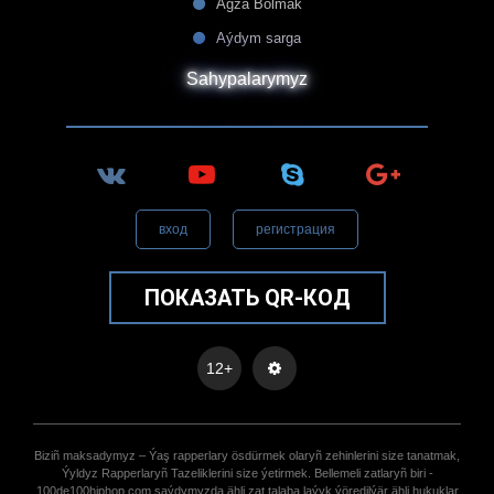
Agza Bolmak
Aýdym sarga
Sahypalarymyz
вход
регистрация
ПОКАЗАТЬ QR-КОД
12+
Biziñ maksadymyz – Ýaş rapperlary ösdürmek olaryñ zehinlerini size tanatmak,
Ýyldyz Rapperlaryñ Tazeliklerini size ýetirmek. Bellemeli zatlaryñ biri -
100de100hiphop.com saýdymyzda ähli zat talaba laýyk ýöredilýär ähli hukuklar