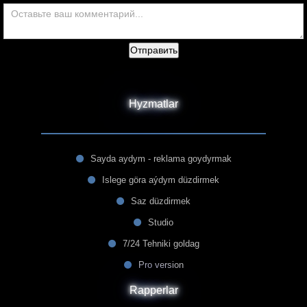
Отправить
Hyzmatlar
Sayda aydym - reklama goydyrmak
Islege göra aýdym düzdirmek
Saz düzdirmek
Studio
7/24 Tehniki goldag
Pro version
Rapperlar