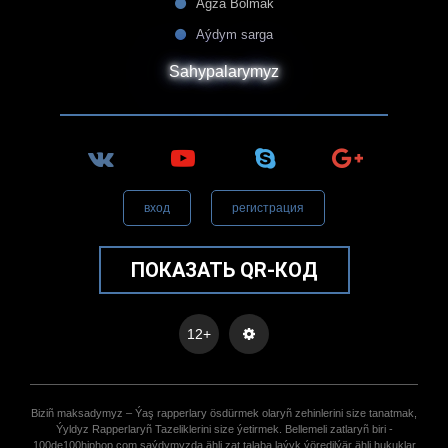
Agza Bolmak
Aýdym sarga
Sahypalarymyz
вход
регистрация
ПОКАЗАТЬ QR-КОД
12+
Biziñ maksadymyz – Ýaş rapperlary ösdürmek olaryñ zehinlerini size tanatmak,
Ýyldyz Rapperlaryñ Tazeliklerini size ýetirmek. Bellemeli zatlaryñ biri -
100de100hiphop.com saýdymyzda ähli zat talaba laýyk ýöredilýär ähli hukuklar