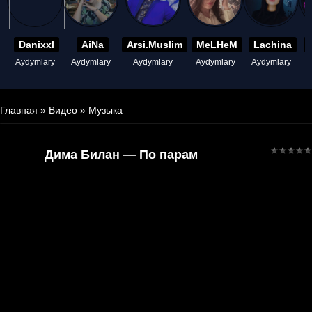
Danixxl
AiNa
Arsi.Muslim
MeLHeM
Lachina
Aydymlary
Aydymlary
Aydymlary
Aydymlary
Aydymlary
A
Главная
»
Видео
»
Музыка
Дима Билан — По парам