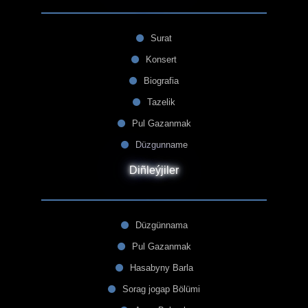
Surat
Konsert
Biografia
Tazelik
Pul Gazanmak
Düzgunname
Diñleýjiler
Düzgünnama
Pul Gazanmak
Hasabyny Barla
Sorag jogap Bölümi