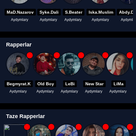
MaD.Nazarov
Syke.Dali
S.Beater
Iska.Muslim
Abdy.D
Aydymlary
Aydymlary
Aydymlary
Aydymlary
Aydymla
Rapperlar
Begmyrat.K
Old Boy
LeBi
New Star
LiMa
Aydymlary
Aydymlary
Aydymlary
Aydymlary
Aydymlary
A
Taze Rapperlar