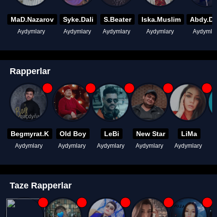
MaD.Nazarov
Syke.Dali
S.Beater
Iska.Muslim
Abdy.D
Aydymlary
Aydymlary
Aydymlary
Aydymlary
Aydymla
Rapperlar
Begmyrat.K
Old Boy
LeBi
New Star
LiMa
Aydymlary
Aydymlary
Aydymlary
Aydymlary
Aydymlary
A
Taze Rapperlar