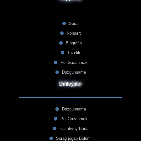
Surat
Konsert
Biografia
Tazelik
Pul Gazanmak
Düzgunname
Diñleýjiler
Düzgünnama
Pul Gazanmak
Hasabyny Barla
Sorag jogap Bölümi