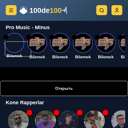
100de
100
Pro Music - Minus
26
26
26
26
26
26
Bilemok
Bilemok
Bilemok
Bilemok
Bilemok
Bil
Открыть
Kone Rapperlar