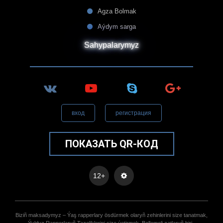
Agza Bolmak
Aýdym sarga
Sahypalarymyz
вход
регистрация
ПОКАЗАТЬ QR-КОД
12+
Biziñ maksadymyz – Ýaş rapperlary ösdürmek olaryñ zehinlerini size tanatmak,