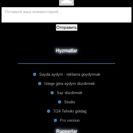
Отправить
Hyzmatlar
Sayda aydym - reklama goydyrmak
Islege göra aýdym düzdirmek
Saz düzdirmek
Studio
7/24 Tehniki goldag
Pro version
Rapperlar