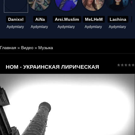
Danixxl
AiNa
Arsi.Muslim
MeLHeM
Lachina
Aydymlary
Aydymlary
Aydymlary
Aydymlary
Aydymlary
A
Главная
»
Видео
»
Музыка
НОМ - УКРАИНСКАЯ ЛИРИЧЕСКАЯ