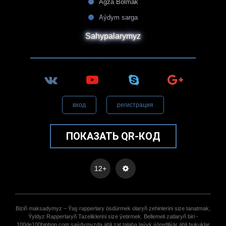
Agza Bolmak
Aýdym sarga
Sahypalarymyz
вход
регистрация
ПОКАЗАТЬ QR-КОД
12+
Biziñ maksadymyz – Ýaş rapperlary ösdürmek olaryñ zehinlerini size tanatmak,
Ýyldyz Rapperlaryñ Tazeliklerini size ýetirmek. Bellemeli zatlaryñ biri -
100de100hiphop.com saýdymyzda ähli zat talaba laýyk ýöredilýär ähli hukuklar