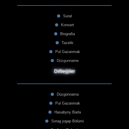
Surat
Konsert
Biografia
Tazelik
Pul Gazanmak
Düzgunname
Diñleýjiler
Düzgünnama
Pul Gazanmak
Hasabyny Barla
Sorag jogap Bölümi