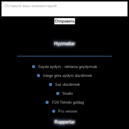
Отправить
Hyzmatlar
Sayda aydym - reklama goydyrmak
Islege göra aýdym düzdirmek
Saz düzdirmek
Studio
7/24 Tehniki goldag
Pro version
Rapperlar