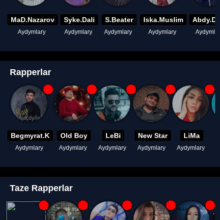
MaD.Nazarov
Syke.Dali
S.Beater
Iska.Muslim
Abdy.D
Aydymlary
Aydymlary
Aydymlary
Aydymlary
Aydymla
Rapperlar
Begmyrat.K
Old Boy
LeBi
New Star
LiMa
Aydymlary
Aydymlary
Aydymlary
Aydymlary
Aydymlary
A
Taze Rapperlar