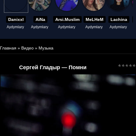
Danixxl
AiNa
Arsi.Muslim
MeLHeM
Lachina
Aydymlary
Aydymlary
Aydymlary
Aydymlary
Aydymlary
A
Главная
»
Видео
»
Музыка
Сергей Гладыр — Помни