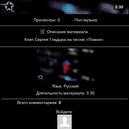
3:30
Просмотры
: 0
Поп-музыка
Описание материала
:
Клип Сергея Гладыра на песню «Помни».
Язык
: Русский
Длительность материала
: 3:30
Всего комментариев
:
0
Войдите: