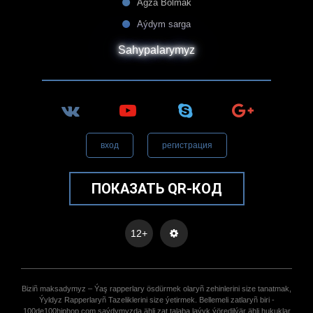
Agza Bolmak
Aýdym sarga
Sahypalarymyz
вход
регистрация
ПОКАЗАТЬ QR-КОД
12+
Biziñ maksadymyz – Ýaş rapperlary ösdürmek olaryñ zehinlerini size tanatmak,
Ýyldyz Rapperlaryñ Tazeliklerini size ýetirmek. Bellemeli zatlaryñ biri -
100de100hiphop.com saýdymyzda ähli zat talaba laýyk ýöredilýär ähli hukuklar