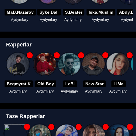
MaD.Nazarov
Syke.Dali
S.Beater
Iska.Muslim
Abdy.D
Aydymlary
Aydymlary
Aydymlary
Aydymlary
Aydymla
Rapperlar
Begmyrat.K
Old Boy
LeBi
New Star
LiMa
Aydymlary
Aydymlary
Aydymlary
Aydymlary
Aydymlary
A
Taze Rapperlar