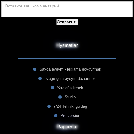
Отправить
Hyzmatlar
Sayda aydym - reklama goydyrmak
Islege göra aýdym düzdirmek
Saz düzdirmek
Studio
7/24 Tehniki goldag
Pro version
Rapperlar