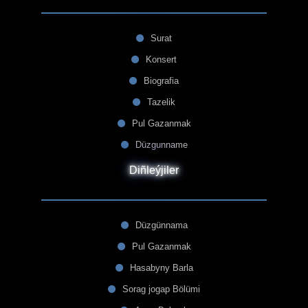
Surat
Konsert
Biografia
Tazelik
Pul Gazanmak
Düzgunname
Diñleýjiler
Düzgünnama
Pul Gazanmak
Hasabyny Barla
Sorag jogap Bölümi