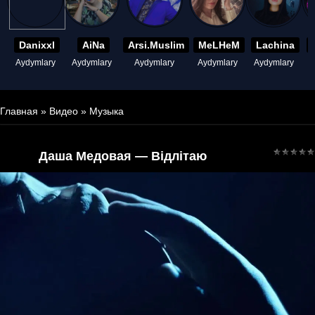
Danixxl
AiNa
Arsi.Muslim
MeLHeM
Lachina
Aydymlary
Aydymlary
Aydymlary
Aydymlary
Aydymlary
A
Главная
»
Видео
»
Музыка
Даша Медовая — Відлітаю