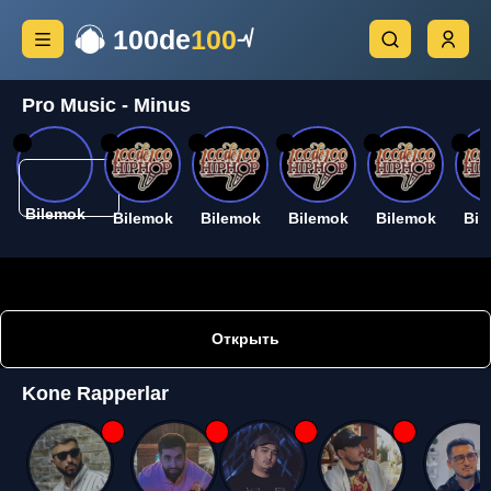
100de
100
Pro Music - Minus
26
26
26
26
26
26
Bilemok
Bilemok
Bilemok
Bilemok
Bilemok
Bil
Открыть
Kone Rapperlar