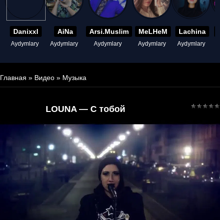
Danixxl
AiNa
Arsi.Muslim
MeLHeM
Lachina
Aydymlary
Aydymlary
Aydymlary
Aydymlary
Aydymlary
A
Главная
»
Видео
»
Музыка
LOUNA — С тобой