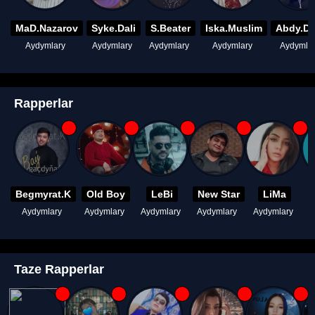
MaD.Nazarov
Syke.Dali
S.Beater
Iska.Muslim
Abdy.D
Aydymlary
Aydymlary
Aydymlary
Aydymlary
Aydymla
Rapperlar
Begmyrat.K
Old Boy
LeBi
New Star
LiMa
Aydymlary
Aydymlary
Aydymlary
Aydymlary
Aydymlary
A
Taze Rapperlar