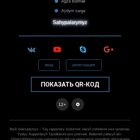
Agza Bolmak
Aýdym sarga
Sahypalarymyz
вход
регистрация
ПОКАЗАТЬ QR-КОД
12+
Biziñ maksadymyz – Ýaş rapperlary ösdürmek olaryñ zehinlerini size tanatmak,
Ýyldyz Rapperlaryñ Tazeliklerini size ýetirmek. Bellemeli zatlaryñ biri -
100de100hiphop.com saýdymyzda ähli zat talaba laýyk ýöredilýär ähli hukuklar