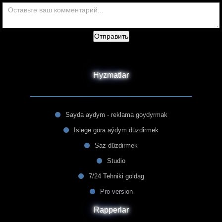
Отправить
Hyzmatlar
Sayda aydym - reklama goydyrmak
Islege göra aýdym düzdirmek
Saz düzdirmek
Studio
7/24 Tehniki goldag
Pro version
Rapperlar