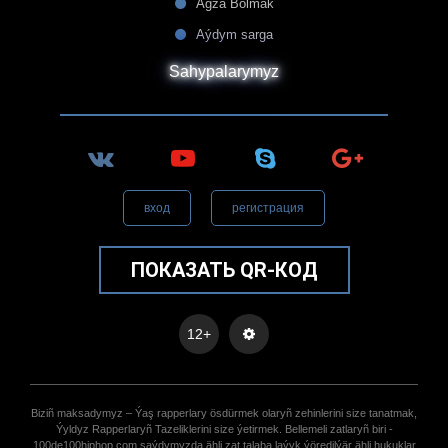
Agza Bolmak
Aýdym sarga
Sahypalarymyz
вход
регистрация
ПОКАЗАТЬ QR-КОД
12+
Biziñ maksadymyz – Ýaş rapperlary ösdürmek olaryñ zehinlerini size tanatmak,
Ýyldyz Rapperlaryñ Tazeliklerini size ýetirmek. Bellemeli zatlaryñ biri -
100de100hiphop.com saýdymyzda ähli zat talaba laýyk ýöredilýär ähli hukuklar