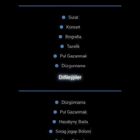
Surat
Konsert
Biografia
Tazelik
Pul Gazanmak
Düzgunname
Diñleýjiler
Düzgünnama
Pul Gazanmak
Hasabyny Barla
Sorag jogap Bölümi