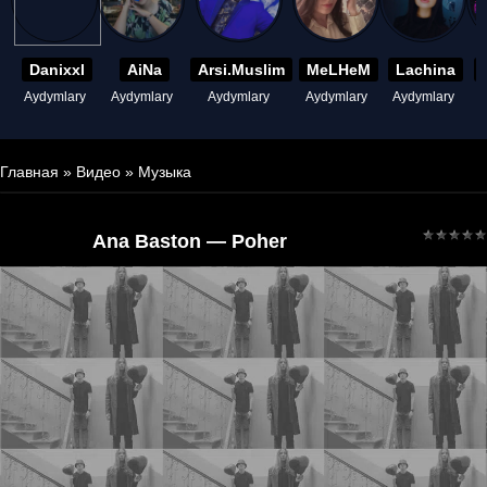
Danixxl
AiNa
Arsi.Muslim
MeLHeM
Lachina
Aydymlary
Aydymlary
Aydymlary
Aydymlary
Aydymlary
A
Главная
»
Видео
»
Музыка
Ana Baston — Poher