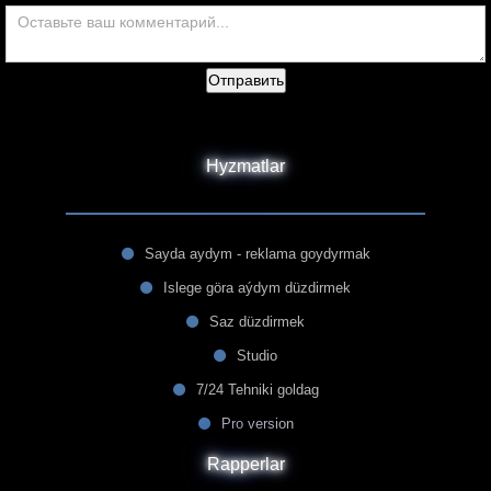
Отправить
Hyzmatlar
Sayda aydym - reklama goydyrmak
Islege göra aýdym düzdirmek
Saz düzdirmek
Studio
7/24 Tehniki goldag
Pro version
Rapperlar