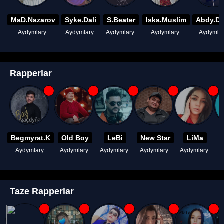
MaD.Nazarov
Syke.Dali
S.Beater
Iska.Muslim
Abdy.D
Aydymlary
Aydymlary
Aydymlary
Aydymlary
Aydymla
Rapperlar
Begmyrat.K
Old Boy
LeBi
New Star
LiMa
Aydymlary
Aydymlary
Aydymlary
Aydymlary
Aydymlary
A
Taze Rapperlar